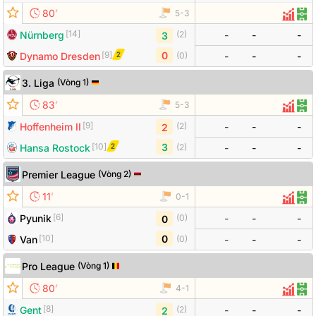
’
80
5
-
3
Thống
Độ
[
14
]
Nürnberg
-
-
-
(
2
)
3
[
9
]
0
2
Dynamo Dresden
(
0
)
-
-
-
3. Liga
(
Vòng 1
)
Đội bóng
Tỷ số
Odds
’
83
5
-
3
Thống
Đội
[
9
]
Hoffenheim II
-
-
-
(
2
)
2
[
10
]
3
2
Hansa Rostock
(
2
)
-
-
-
Premier League
(
Vòng 2
)
Đội bóng
Tỷ số
Odds
’
11
0
-
1
Thống
Đội
[
6
]
Pyunik
-
-
-
(
0
)
0
[
10
]
0
Van
(
0
)
-
-
-
Pro League
(
Vòng 1
)
Đội bóng
Tỷ số
Odds
’
80
4
-
1
Thống
Đội
[
8
]
Gent
-
-
-
(
2
)
2