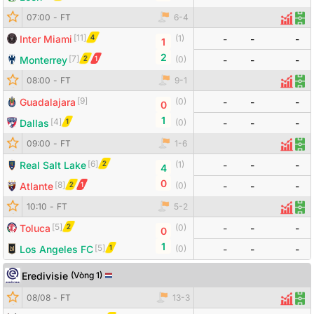
Đội bóng
Tỷ số
Odds
07:00
-
FT
6
-
4
Thống
Đội
[
11
]
4
Inter Miami
-
-
-
(
1
)
1
2
[
7
]
2
1
Monterrey
(
0
)
-
-
-
Đội bóng
Tỷ số
Odds
08:00
-
FT
9
-
1
Thống
Đội
[
9
]
Guadalajara
-
-
-
(
0
)
0
1
[
4
]
1
Dallas
(
0
)
-
-
-
Đội bóng
Tỷ số
Odds
09:00
-
FT
1
-
6
Thống 
Đội
[
6
]
2
Real Salt Lake
-
-
-
(
1
)
4
0
[
8
]
2
1
Atlante
(
0
)
-
-
-
Đội bóng
Tỷ số
Odds
10:10
-
FT
5
-
2
Thống
Đội
[
5
]
2
Toluca
-
-
-
(
0
)
0
1
[
5
]
1
Los Angeles FC
(
0
)
-
-
-
Eredivisie
(
Vòng 1
)
Đội bóng
Tỷ số
Odds
08/08
-
FT
13
-
3
Thống
Đội