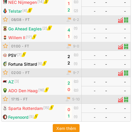
[
14
]
2
NEC Nijmegen
-
-
-
(
0
)
1
2
[
4
]
2
Telstar
(
2
)
-
-
-
Đội bóng
Tỷ số
Odds
08/08
-
FT
6
-
2
Thống
Đội
[
2
]
2
Go Ahead Eagles
-
-
-
(
1
)
4
1
[
17
]
1
Willem II
(
1
)
-
-
-
Đội bóng
Tỷ số
Odds
01:00
-
FT
9
-
0
Thống
Đội
[
7
]
1
PSV
-
-
-
(
0
)
2
2
[
6
]
1
Fortuna Sittard
(
1
)
-
-
-
Đội bóng
Tỷ số
Odds
02:00
-
FT
9
-
7
Thống
Độ
[
3
]
AZ
-
-
-
(
0
)
2
0
[
16
]
1
ADO Den Haag
(
0
)
-
-
-
Đội bóng
Tỷ số
Odds
17:15
-
FT
5
-
10
Thống
Đội
[
15
]
1
Sparta Rotterdam
-
-
-
(
0
)
0
1
[
5
]
1
Feyenoord
(
1
)
-
-
-
Xem thêm