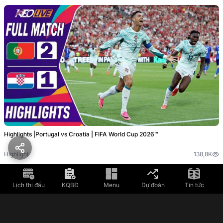
Highlights |Portugal vs Croatia | FIFA World Cup 2026™
Highlight
138,8K
Lịch thi đấu
KQBĐ
Menu
Dự đoán
Tin tức