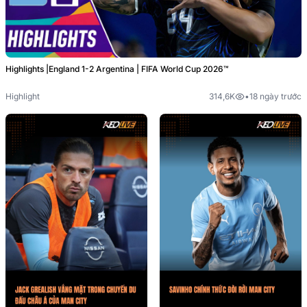
Highlights |England 1-2 Argentina | FIFA World Cup 2026™
Highlight
314,6K
•
18 ngày trước