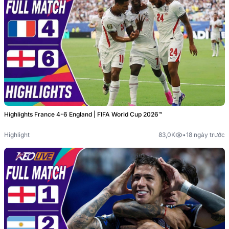
Highlights France 4-6 England | FIFA World Cup 2026™
Highlight
83,0K
•
18 ngày trước