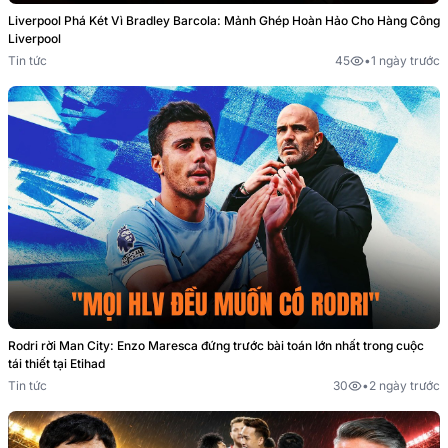
Liverpool Phá Két Vì Bradley Barcola: Mảnh Ghép Hoàn Hảo Cho Hàng Công
Liverpool
Tin tức
45
•
1 ngày trước
Rodri rời Man City: Enzo Maresca đứng trước bài toán lớn nhất trong cuộc
tái thiết tại Etihad
Tin tức
30
•
2 ngày trước