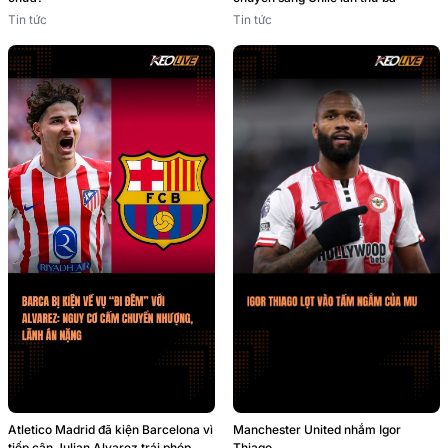
Tin tức
Tin tức
Atletico Madrid đã kiện Barcelona vì
Manchester United nhắm Igor
tiếp cận Julian Alvarez trái phép
Thiago