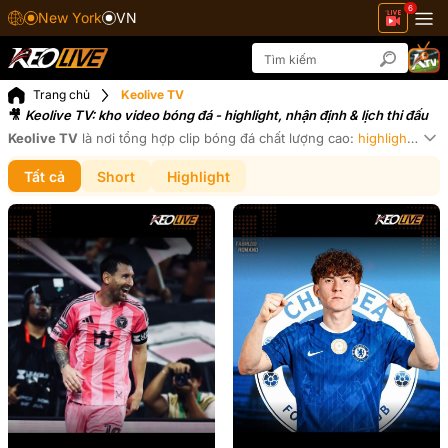
6
New York
VN
Trang chủ
Keolive TV
Keolive
TV: kho video bóng đá - highlight, nhận định & lịch thi đấu
Keolive
TV
là nơi tổng hợp clip bóng đá chất lượng cao:
highlight bàn thắng
Xe
Tất cả
Short
Highlight