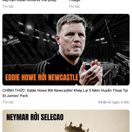
Tin tức
Tin tức
CHÍNH THỨC: Eddie Howe Rời Newcastle! Khép Lại 5 Năm Huyền Thoại Tại
St James' Park
Tin tức
94
•
6 ngày trước