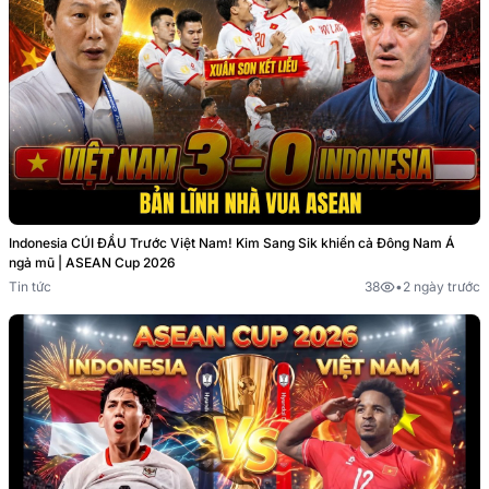
Indonesia CÚI ĐẦU Trước Việt Nam! Kim Sang Sik khiến cả Đông Nam Á
ngả mũ | ASEAN Cup 2026
Tin tức
38
•
2 ngày trước