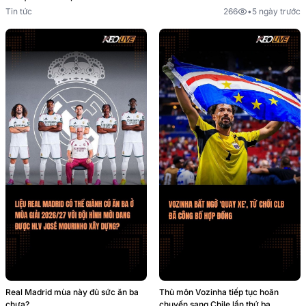
Tin tức
266
•
5 ngày trước
Thủ môn Vozinha tiếp tục hoãn
Real Madrid mùa này đủ sức ăn ba
chuyến sang Chile lần thứ ba
chưa?