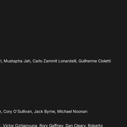
i, Mustapha Jah, Carlo Zammit Lonardelli, Guilherme Cioletti
, Cory O'Sullivan, Jack Byrne, Michael Noonan
, Victor Ozhianvuna, Rory Gaffney, Dan Cleary, Roberto