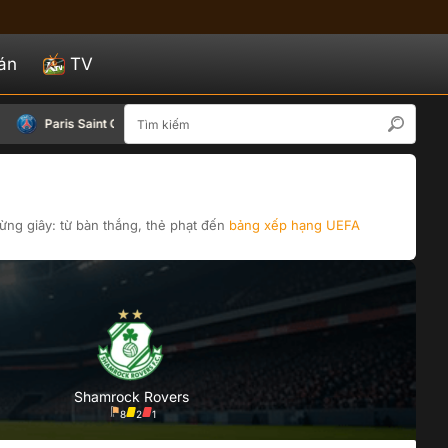
án
TV
12/08
Paris Saint Germain
Aston Villa
Seoul
15:00
ừng giây: từ bàn thắng, thẻ phạt đến
bảng xếp hạng
UEFA
Shamrock Rovers
8
2
1