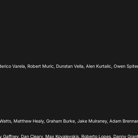
66’
J.O'Sullivan
64’
D.Watts
L.O'Regan
64’
J.Mulraney
ico Varela, Robert Muric, Dunstan Vella, Alen Kurtalic, Owen Spiter
58’
Đang cập nhật
58’
M.Healy
45’
 Watts, Matthew Healy, Graham Burke, Jake Mulraney, Adam Brennan
y Gaffney, Dan Cleary, Max Kovalevskis, Roberto Lopes, Danny Grant