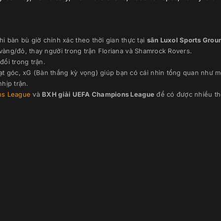
i bàn bù giờ chính xác theo thời gian thực
tại
sân
Luxol Sports Grou
 vàng/đỏ, thay người trong trận
Floriana
và
Shamrock Rovers
.
đổi trong trận.
ạt góc, xG (Bàn thắng kỳ vọng) giúp bạn có cái nhìn tổng quan như m
hịp trận.
s League
và
BXH giải
UEFA Champions League
để có được nhiều th