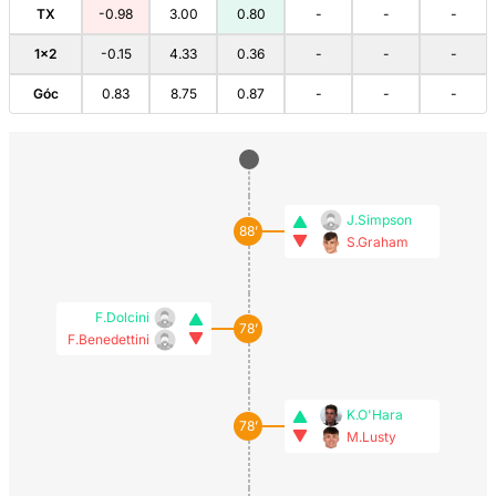
TX
-0.98
3.00
0.80
-
-
-
1×2
-0.15
4.33
0.36
-
-
-
Góc
0.83
8.75
0.87
-
-
-
J.Simpson
88’
S.Graham
F.Dolcini
78’
F.Benedettini
K.O'Hara
78’
M.Lusty