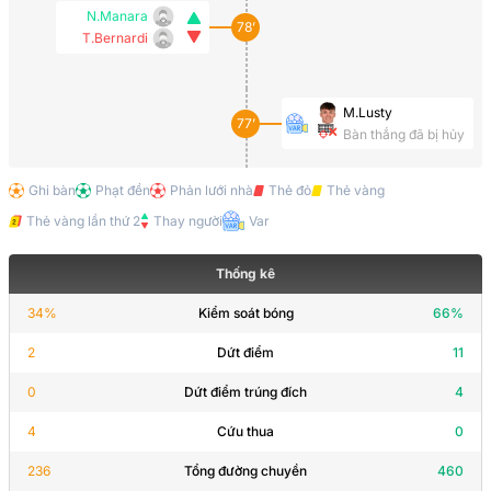
N.Manara
78’
T.Bernardi
M.Lusty
77’
Bàn thắng đã bị hủy
Ghi bàn
Phạt đền
Phản lưới nhà
Thẻ đỏ
Thẻ vàng
D.Girolomoni
66’
Thẻ vàng lần thứ 2
Thay người
Var
Ban huấn luyện
Thống kê
J.McEneff
34
%
Kiểm soát bóng
63’
66
%
R.Doherty
2
Dứt điểm
11
0
Dứt điểm trúng đích
4
F.Pesaresi
63’
Simone Rea
4
Cứu thua
0
236
Tổng đường chuyền
460