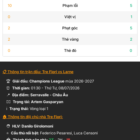
Josh Ukek
63’
10
Phạm lỗi
5
M.Gibson
0
Việt vị
1
2
Phạt góc
5
M.Prandelli
58’
2
Thẻ vàng
2
G.Ponticelli
0
Thẻ đỏ
0
57’
A.D'Addario
📋 Thông tin trận đấu:
Tre Fiori
vs
Larne
M.Sancisi
56’
🏆
Giải đấu:
Champions League
mùa
2026-2027
P.Mengucci
⏰
Thời gian:
01:30
-
Thứ Tư, 08/07/2026
📍
Địa điểm:
Serravalle
- Châu Âu
🧑‍⚖️
Trọng tài:
Artem Gasparyan
B.Magee
46’
ℹ️
Trạng thái:
Vòng loại 1
S.McClelland
🏠 Thông tin đội chủ nhà
Tre Fiori
:
🧑
HLV:
Danilo Girolomoni
81’
Đang cập nhật
⭐
Cầu thủ nổi bật:
Federico Pesaresi, Luca Censoni
🏟️
Thành tích sân nhà:
2
T
-
2
H -
1
B