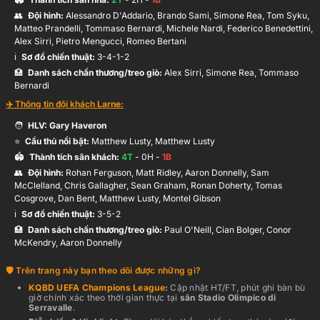
👥
Đội hình
:
Alessandro D'Addario, Brando Sami, Simone Rea, Tom Syku,
Matteo Prandelli, Tommaso Bernardi, Michele Nardi, Federico Benedettini,
19’
S.McClelland
Alex Sirri, Pietro Mengucci, Romeo Bertani
ℹ️️
Sơ đồ chiến thuật:
3-4-1-2
🏥
Danh sách chấn thương/treo giò:
Alex Sirri, Simone Rea, Tommaso
10’
S.Graham
Bernardi
✈️ Thông tin đội khách
Larne
:
🧑
HLV:
Gary Haveron
⭐
Cầu thủ nổi bật:
Matthew Lusty, Matthew Lusty
🏟️
Thành tích sân khách:
4
T
-
0
H -
1
B
👥
Đội hình
:
Rohan Ferguson, Matt Ridley, Aaron Donnelly, Sam
McClelland, Chris Gallagher, Sean Graham, Ronan Doherty, Tomas
Cosgrove, Dan Bent, Matthew Lusty, Montel Gibson
ℹ️️
Sơ đồ chiến thuật:
3-5-2
🏥
Danh sách chấn thương/treo giò:
Paul O'Neill, Cian Bolger, Conor
McKendry, Aaron Donnelly
Trên trang này bạn theo dõi được những gì?
KQBD
UEFA Champions League
:
Cập nhật HT/FT, phút ghi bàn bù
giờ chính xác theo thời gian thực
tại
sân
Stadio Olimpico di
Serravalle
.