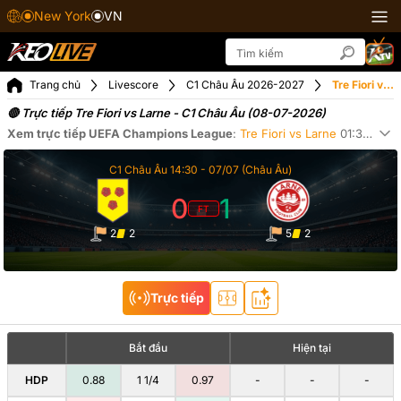
New York
VN
Trang chủ
Livescore
C1 Châu Âu 2026-2027
Tre Fiori vs Larne ngày 08-07-2026
🔴 Trực tiếp Tre Fiori vs Larne - C1 Châu Âu (08-07-2026)
Xem trực tiếp
UEFA Champions League
:
Tre Fiori
vs
Larne
01:30
ngà
Xe
C1 Châu Âu
14:30 -
07/07
(Châu Âu)
0
1
FT
2
2
5
2
Trực tiếp
Bắt đầu
Hiện tại
HDP
0.88
1 1/4
0.97
-
-
-