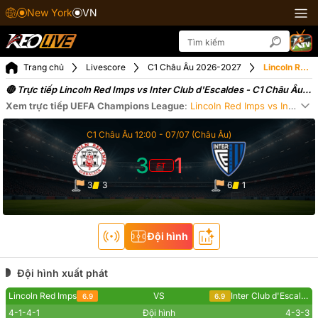
New York
VN
Trang chủ
Livescore
C1 Châu Âu 2026-2027
Lincoln Red Imps vs Inter Club d'Escaldes ngày 07-07-2026
🔴 Trực tiếp Lincoln Red Imps vs Inter Club d'Escaldes - C1 Châu Âu
(07-07-2026)
Xem trực tiếp
UEFA Champions League
:
Lincoln Red Imps
vs
Inter Club d'Escaldes
Xe
C1 Châu Âu
12:00 -
07/07
(Châu Âu)
3
1
FT
3
3
6
1
Đội hình
Đội hình xuất phát
Lincoln Red Imps
VS
Inter Club d'Escaldes
6.9
6.9
4-1-4-1
Đội hình
4-3-3