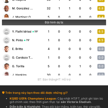
M. González Maroto
32
1
1
0
0
6.8
J. Martínez Oliver
5
0
0
0
0
6.4
Đội hình dự bị
F. Álvarez
1
1
0
0
0
6.8
79'
Y. Flalhi Idrissi
1
0
0
0
0
6.5
59'
A. García Montero
30
3
0
0
0
6.4
79'
N. Pinto
1
0
0
0
0
6.5
79'
A. Sosa Peña
7
0
0
3
0
6.3
E. Britto
4
0
0
0
0
0.0
A. Mula Sanchez
3
0
0
0
0
6.4
59'
G. Cardozo Tomás
1
0
0
0
0
0.0
M. Toledano Ortiz
1
1
0
1
0
6.8
59'
G. Torilla
5
0
0
1
0
0.0
J. Hankins
30
0
0
0
0
0.0
BT: Bàn thắng
HT: Hỗ trợ
L. Casciaro
3
0
0
1
0
6.5
M. Hamm
1
0
0
0
0
0.0
Trên trang này bạn theo dõi được những gì?
KQBD
UEFA Champions League
:
Cập nhật HT/FT, phút ghi bàn bù
E. Bernal
5
1
1
1
0
6.6
59'
giờ chính xác theo thời gian thực
tại
sân
Victoria Stadium
.
Diễn biến & Highlight:
Theo dõi bàn thắng, kiến tạo, thẻ vàng/đỏ,