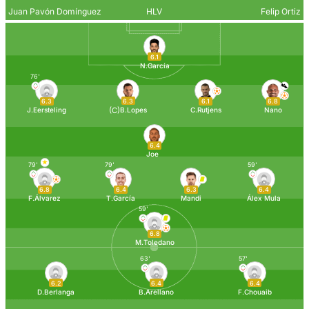
Juan Pavón Domínguez
HLV
Felip Ortiz
6.1
N.García
76'
6.3
6.3
6.1
6.8
(C)
J.Eersteling
B.Lopes
C.Rutjens
Nano
6.4
Joe
79'
79'
59'
6.8
6.4
6.3
6.4
F.Álvarez
T.García
Mandi
Álex Mula
59'
6.8
M.Toledano
63'
57'
6.2
6.4
6.4
D.Berlanga
B.Arellano
F.Chouaib