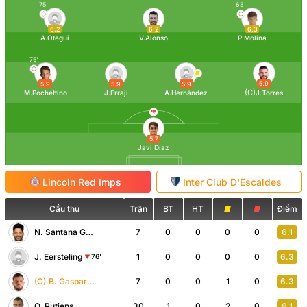
75'
63'
6.2
6.2
6.3
A.Otegui
V.Alonso
P.Molina
75'
5.9
5.9
5.9
5.9
(C)
M.Pochettino
J.Erraji
A.Hernández
J.Torres
5.7
Javi Díaz
Lincoln Red Imps
Inter Club D'Escaldes
Cầu thủ
Trận
BT
HT
Điểm
N. Santana García
7
0
0
0
0
6.1
J. Eersteling
1
0
0
0
0
6.3
76'
(C)
B. Gaspar Lopes
7
0
0
1
0
6.3
O. Rutjens
30
1
0
2
0
6.1