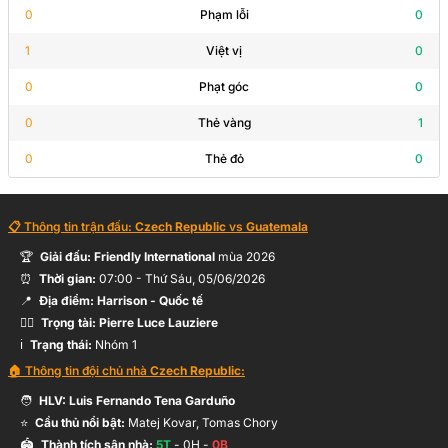
0
Phạm lỗi
0
1
Việt vị
0
V.Darida
46’
M.Sadílek
0
Phạt góc
0
0
Thẻ vàng
1
J.Zelený
46’
0
Thẻ đỏ
0
L.Krejci
📋 Thông tin trận đấu:
Czech Republic
vs
Guatemala
T.Holes
46’
S.Chaloupek
🏆
Giải đấu:
Friendly International
mùa
2026
⏰
Thời gian:
07:00
-
Thứ Sáu, 05/06/2026
📍
Địa điểm:
Harrison
- Quốc tế
W.Fajardo
🧑‍⚖️
Trọng tài:
Pierre Luce Lauziere
40’
Hỗ trợ:
D. Méndez
ℹ️
Trạng thái:
Nhóm 1
🏠 Thông tin đội chủ nhà
Czech Republic
:
🧑
HLV:
Luis Fernando Tena Garduño
P.Schick
11’
⭐
Cầu thủ nổi bật:
Matej Kovar, Tomas Chory
Hỗ trợ:
Pavel Sulc
🏟️
Thành tích sân nhà:
5
T
-
0
H -
0
B