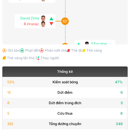
David Zima
62’
R.Hranac
O.Escobar
60’
W.Fajardo
Ghi bàn
Phạt đền
Phản lưới nhà
Thẻ đỏ
Thẻ vàng
Thẻ vàng lần thứ 2
Thay người
A. Ordóñez
Thống kê
60’
D. Méndez
53
%
Kiểm soát bóng
47
%
15
Dứt điểm
9
M.Evans
60’
Ó. Santis
8
Dứt điểm trúng đích
5
5
Cứu thua
8
A.Hlozek
46’
392
Tổng đường chuyền
348
Pavel Sulc