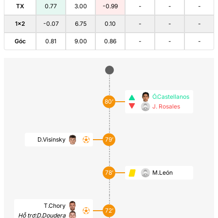
TX
0.77
3.00
-0.99
-
-
-
1×2
-0.07
6.75
0.10
-
-
-
Góc
0.81
9.00
0.86
-
-
-
Ó.Castellanos
80’
J. Rosales
D.Visinsky
79’
78’
M.León
T.Chory
72’
Hỗ trợ:
D.Doudera