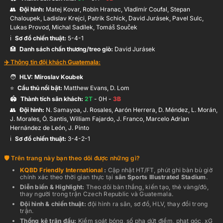
👥
Đội hình
:
Matej Kovar, Robin Hranac, Vladimír Coufal, Stepan
Chaloupek, Ladislav Krejci, Patrik Schick, David Jurásek, Pavel Sulc,
Lukas Provod, Michal Sadílek, Tomáš Souček
ℹ️️
Sơ đồ chiến thuật:
5-4-1
🏥
Danh sách chấn thương/treo giò:
David Jurásek
✈️ Thông tin đội khách
Guatemala
:
🧑
HLV:
Miroslav Koubek
⭐
Cầu thủ nổi bật:
Matthew Evans, D. Lom
🏟️
Thành tích sân khách:
2
T
-
0
H -
3
B
👥
Đội hình
:
N. Samayoa, J. Rosales, Aarón Herrera, D. Méndez, L. Morán,
J. Morales, Ó. Santis, William Fajardo, J. Franco, Marcelo Adrian
Hernández de León, J. Pinto
ℹ️️
Sơ đồ chiến thuật:
3-4-2-1
Trên trang này bạn theo dõi được những gì?
KQBD
Friendly International
:
Cập nhật HT/FT, phút ghi bàn bù giờ
chính xác theo thời gian thực
tại
sân
Sports Illustrated Stadium
.
Diễn biến & Highlight:
Theo dõi bàn thắng, kiến tạo, thẻ vàng/đỏ,
thay người trong trận
Czech Republic
và
Guatemala
.
Đội hình & chiến thuật:
đội hình ra sân, sơ đồ, HLV, thay đổi trong
trận.
Thống kê trận đấu:
Kiểm soát bóng, số pha dứt điểm, phạt góc, xG