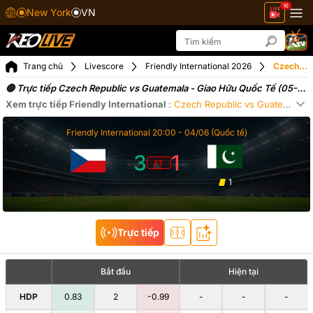
16
New York
VN
Trang chủ
Livescore
Friendly International 2026
Czech Republic vs Guatemala ngày 05-06-2026
🔴 Trực tiếp Czech Republic vs Guatemala - Giao Hữu Quốc Tế (05-
06-2026)
Xem trực tiếp
Friendly International
:
Czech Republic
vs
Guatemala
0
Xe
Friendly International
20:00 -
04/06
(Quốc tế)
3
1
FT
1
Trực tiếp
Bắt đầu
Hiện tại
HDP
0.83
2
-0.99
-
-
-