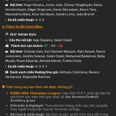
👥
Đội hình
:
Hugo Oliveira, Junior Julio, Zhirayr Shaghoyan, Kamo
Hovhannisyan, Edgar Grigoryan, Karen Muradyan, Alwyn Tera,
Alexandros Malis, Artur Serobyan, Sandro Lima, João Bravim
ℹ️️
Sơ đồ chiến thuật:
4-3-3
✈️ Thông tin đội khách
Riga
:
🧑
HLV:
Adrián Guľa
⭐
Cầu thủ nổi bật:
Iago Siqueira, Salah Oulad
🏟️
Thành tích sân khách:
5
T
-
0
H -
0
B
👥
Đội hình
:
Orlando Galo, Karl Gameni Wassom, Raki Aouani, Raivis
Jurkovskis, Andrés Salazar, Salah Oulad, Mohamed Badamosi, Baba
Musah, Paulo Eduardo, Ahmed Ankrah, Frenks Orols
ℹ️️
Sơ đồ chiến thuật:
4-3-2-1
🏥
Danh sách chấn thương/treo giò:
Anthony Contreras, Renars
Varslavans, Reginaldo Ramires
Trên trang này bạn theo dõi được những gì?
KQBD
UEFA Champions League
:
Cập nhật HT/FT, phút ghi bàn bù
giờ chính xác theo thời gian thực
tại
sân
Armenia Football
Academy grass
.
Diễn biến & Highlight:
Theo dõi bàn thắng, kiến tạo, thẻ vàng/đỏ,
thay người trong trận
Ararat-Armenia
và
Riga
.
Đội hình & chiến thuật:
đội hình ra sân, sơ đồ, HLV, thay đổi trong