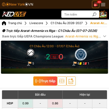
69
New York
VN
Trang chủ
Livescore
C1 Châu Âu 2026-2027
Ararat-Armenia vs Riga ngày 07-07-2026
🔴 Trực tiếp Ararat-Armenia vs Riga - C1 Châu Âu (07-07-2026)
Xem trực tiếp
UEFA Champions League
:
Ararat-Armenia
vs
Riga
23:0
Xe
C1 Châu Âu
12:00 -
07/07
(Châu Âu)
2
0
FT
5
6
2
1
Trực tiếp
Bắt đầu
Hiện tại
HDP
0.99
-
0.86
-
-
-