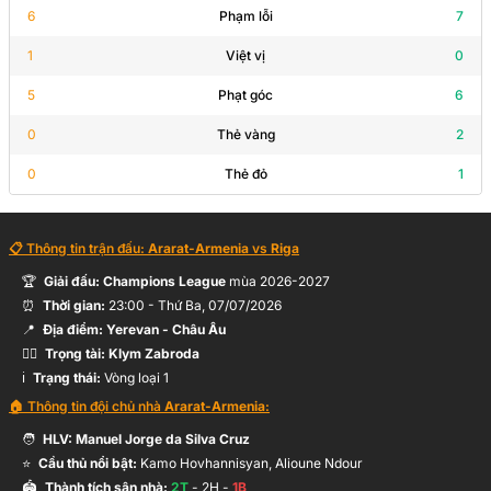
72’
F.Orols
6
Phạm lỗi
7
1
Việt vị
0
A.Ndour
72’
5
Phạt góc
6
S.Lima
0
Thẻ vàng
2
0
Thẻ đỏ
1
68’
S.Oulad
📋 Thông tin trận đấu:
Ararat-Armenia
vs
Riga
H.Oliveira
63’
Hỗ trợ:
K.Muradyan
🏆
Giải đấu:
Champions League
mùa
2026-2027
⏰
Thời gian:
23:00
-
Thứ Ba, 07/07/2026
📍
Địa điểm:
Yerevan
- Châu Âu
54’
M.Badamosi
🧑‍⚖️
Trọng tài:
Klym Zabroda
ℹ️
Trạng thái:
Vòng loại 1
🏠 Thông tin đội chủ nhà
Ararat-Armenia
:
B.Wilson
44’
🧑
HLV:
Manuel Jorge da Silva Cruz
A.Malis
⭐
Cầu thủ nổi bật:
Kamo Hovhannisyan, Alioune Ndour
🏟️
Thành tích sân nhà:
2
T
-
2
H -
1
B