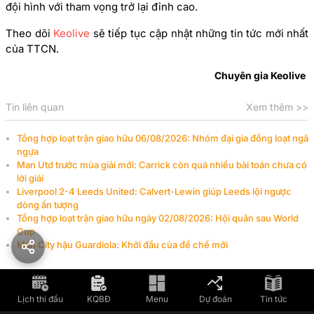
đội hình với tham vọng trở lại đỉnh cao.
Theo dõi
Keolive
sẽ tiếp tục cập nhật những tin tức mới nhất
của TTCN.
Chuyên gia Keolive
Tin liên quan
Xem thêm >>
Tổng hợp loạt trận giao hữu 06/08/2026: Nhóm đại gia đồng loạt ngã
ngựa
Man Utd trước mùa giải mới: Carrick còn quá nhiều bài toán chưa có
lời giải
Liverpool 2-4 Leeds United: Calvert-Lewin giúp Leeds lội ngược
dòng ấn tượng
Tổng hợp loạt trận giao hữu ngày 02/08/2026: Hội quân sau World
Cup
Man City hậu Guardiola: Khởi đầu của đế chế mới
Lịch thi đấu
KQBĐ
Menu
Dự đoán
Tin tức