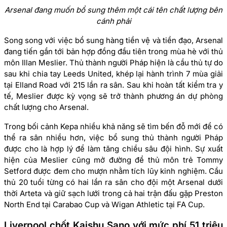
Arsenal đang muốn bổ sung thêm một cái tên chất lượng bên
cánh phải
Song song với việc bổ sung hàng tiền vệ và tiền đạo, Arsenal
đang tiến gần tới bản hợp đồng đầu tiên trong mùa hè với thủ
môn Illan Meslier. Thủ thành người Pháp hiện là cầu thủ tự do
sau khi chia tay Leeds United, khép lại hành trình 7 mùa giải
tại Elland Road với 215 lần ra sân. Sau khi hoàn tất kiểm tra y
tế, Meslier được kỳ vọng sẽ trở thành phương án dự phòng
chất lượng cho Arsenal.
Trong bối cảnh Kepa nhiều khả năng sẽ tìm bến đỗ mới để có
thể ra sân nhiều hơn, việc bổ sung thủ thành người Pháp
được cho là hợp lý để làm tăng chiều sâu đội hình. Sự xuất
hiện của Meslier cũng mở đường để thủ môn trẻ Tommy
Setford được đem cho mượn nhằm tích lũy kinh nghiệm. Cầu
thủ 20 tuổi từng có hai lần ra sân cho đội một Arsenal dưới
thời Arteta và giữ sạch lưới trong cả hai trận đấu gặp Preston
North End tại Carabao Cup và Wigan Athletic tại FA Cup.
Liverpool chốt Kaishu Sano với mức phí 51 triệu