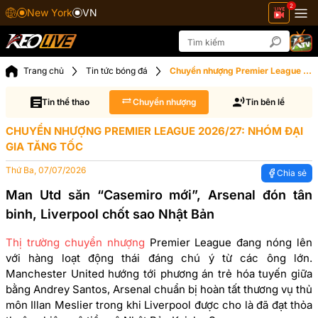
2
New York
VN
Trang chủ
Tin tức bóng đá
Chuyển nhượng Premier League 2026/27: Nhóm đại gia tăng tốc
Tin thể thao
Chuyển nhượng
Tin bên lề
CHUYỂN NHƯỢNG PREMIER LEAGUE 2026/27: NHÓM ĐẠI
GIA TĂNG TỐC
Thứ Ba, 07/07/2026
Chia sẻ
Man Utd săn “Casemiro mới”, Arsenal đón tân
binh, Liverpool chốt sao Nhật Bản
Thị trường chuyển nhượng
Premier League đang nóng lên
với hàng loạt động thái đáng chú ý từ các ông lớn.
Manchester United hướng tới phương án trẻ hóa tuyến giữa
bằng Andrey Santos, Arsenal chuẩn bị hoàn tất thương vụ thủ
môn Illan Meslier trong khi Liverpool được cho là đã đạt thỏa