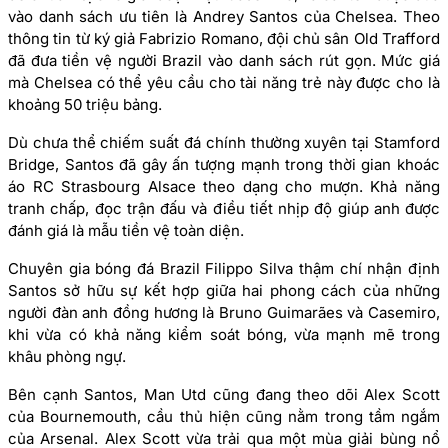
vào danh sách ưu tiên là Andrey Santos của Chelsea. Theo
thông tin từ ký giả Fabrizio Romano, đội chủ sân Old Trafford
đã đưa tiền vệ người Brazil vào danh sách rút gọn. Mức giá
mà Chelsea có thể yêu cầu cho tài năng trẻ này được cho là
khoảng 50 triệu bảng.
Dù chưa thể chiếm suất đá chính thường xuyên tại Stamford
Bridge, Santos đã gây ấn tượng mạnh trong thời gian khoác
áo RC Strasbourg Alsace theo dạng cho mượn. Khả năng
tranh chấp, đọc trận đấu và điều tiết nhịp độ giúp anh được
đánh giá là mẫu tiền vệ toàn diện.
Chuyên gia bóng đá Brazil Filippo Silva thậm chí nhận định
Santos sở hữu sự kết hợp giữa hai phong cách của những
người đàn anh đồng hương là Bruno Guimarães và Casemiro,
khi vừa có khả năng kiểm soát bóng, vừa mạnh mẽ trong
khâu phòng ngự.
Bên cạnh Santos, Man Utd cũng đang theo dõi Alex Scott
của Bournemouth, cầu thủ hiện cũng nằm trong tầm ngắm
của Arsenal. Alex Scott vừa trải qua một mùa giải bùng nổ