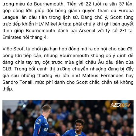
trong màu áo Bournemouth. Tiền vệ 22 tuổi ra sân 37 lần,
góp công lớn giúp đội bóng giành quyền tham dự Europa
League lần đầu tiên trong lịch sử. Đáng chú ý, Scott từng
trực tiếp khiến HLV Mikel Arteta phải chú ý khi ghi bàn quyết
định giúp Bournemouth đánh bại Arsenal với tỷ số 2-1 tại
Emirates hồi tháng 4.
Việc Scott từ chối gia hạn hợp đồng mở ra cơ hội cho các đội
bóng lớn tiếp cận, nhưng Bournemouth không có ý định dễ
dàng chia tay trụ cột trước mùa giải châu Âu đầu tiên của
CLB. Trong bối cảnh thị trường chuyển nhượng đang bị đẩy
giá sau những thương vụ lớn như Mateus Fernandes hay
Sandro Tonali, mức phí dành cho Scott chắc chắn sẽ không
thấp.