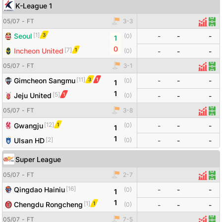
K-League 1
Đội bóng
Tỷ số
Odds
05/07
-
FT
3
-
3
Thống
Đội
[
1
]
3
Seoul
-
-
-
(
0
)
1
0
[
7
]
1
Incheon United
(
0
)
-
-
-
05/07
-
FT
3
-
1
Thống
Đội
[
11
]
3
1
Gimcheon Sangmu
-
-
-
(
0
)
1
1
[
5
]
1
Jeju United
(
0
)
-
-
-
05/07
-
FT
3
-
8
Thống
Đội
[
12
]
1
Gwangju
-
-
-
(
0
)
1
1
[
2
]
Ulsan HD
(
0
)
-
-
-
Super League
Đội bóng
Tỷ số
Odds
05/07
-
FT
2
-
7
Thống
Độ
[
16
]
Qingdao Hainiu
-
-
-
(
0
)
1
1
[
1
]
1
Chengdu Rongcheng
(
0
)
-
-
-
05/07
-
FT
7
-
5