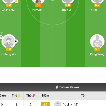
6.7
7.3
6.8
6.8
Y.Fu
P.Kyum
Zhen Li
Zhang Hui
79'
6.6
6.8
Peng Wang
Linfeng Wu
Dalian Kewei
ỗ trợ
Thẻ
Thẻ
Điểm
Tên
0
3
0
6.6
Y. Li
46'