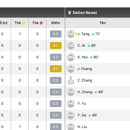
Dalian Kewei
ỗ trợ
Thẻ
Thẻ
Điểm
Tên
0
1
0
0.0
J. Tang
72'
0
0
0
6.2
C. Ai
46'
0
0
0
0.0
X. Yao
60'
0
0
0
6.5
J. Huang
0
0
0
0.0
Z. Zhang
0
0
0
0.0
H. Zhang
46'
0
0
0
0.0
Y. Yu
0
0
0
0.0
Y. Ge
46'
0
1
0
0.0
H. Liu