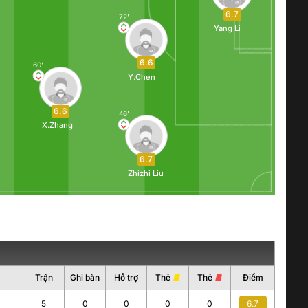
6.7
72'
Yang Li
6.6
60'
Y.Chen
6.6
46'
X.Zhang
6.7
Zhizhi Liu
Trận
Ghi bàn
Hỗ trợ
Thẻ
Thẻ
Điểm
5
0
0
0
0
6.7