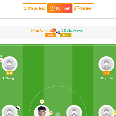
Trực tiếp
Đội hình
Dữ liệu
Xi'an Ronghai
Dalian Kewei
VS
6.5
6.3
86'
7.0
6.9
B.Peyzullah
T.Zhang