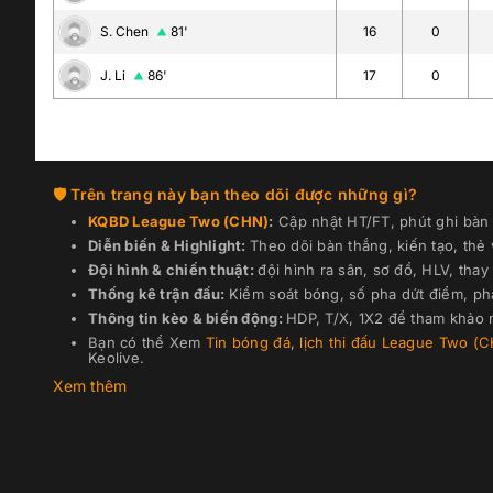
S. Chen
81'
16
0
J. Li
86'
17
0
Trên trang này bạn theo dõi được những gì?
KQBD
League Two (CHN)
:
Cập nhật HT/FT, phút ghi bàn b
Diễn biến & Highlight:
Theo dõi bàn thắng, kiến tạo, thẻ
Đội hình & chiến thuật:
đội hình ra sân, sơ đồ, HLV, thay 
Thống kê trận đấu:
Kiểm soát bóng, số pha dứt điểm, ph
Thông tin kèo & biến động:
HDP, T/X, 1X2 để tham khảo n
Bạn có thể Xem
Tin bóng đá
,
lịch thi đấu
League Two (C
Keolive.
Xem thêm