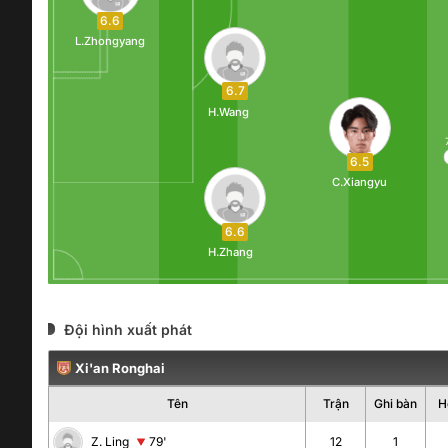
6.6
L.Zhongyang
6.7
H.Wang
6.5
C.Xiangyu
6.6
H.Zhang
Đội hình xuất phát
Xi'an Ronghai
Tên
Trận
Ghi bàn
H
Z. Ling
79'
12
1