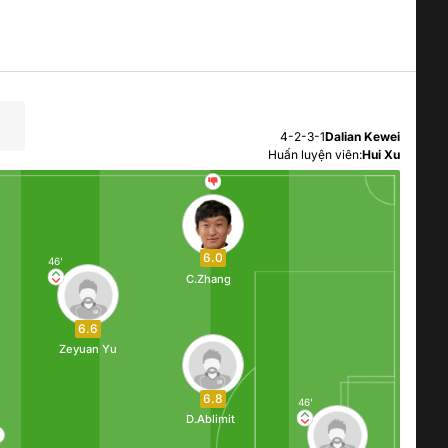
4-2-3-1
Dalian Kewei
Huấn luyện viên:
Hui Xu
6.0
46'
C.Zhang
6.6
Zeyuan Yu
6.8
46'
D.Ablimit