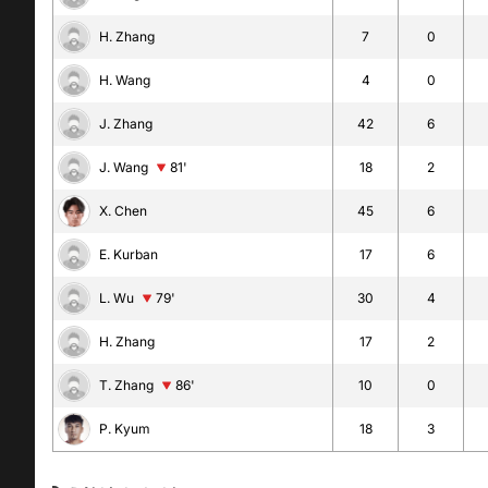
H. Zhang
7
0
H. Wang
4
0
J. Zhang
42
6
J. Wang
81'
18
2
X. Chen
45
6
E. Kurban
17
6
L. Wu
79'
30
4
H. Zhang
17
2
T. Zhang
86'
10
0
P. Kyum
18
3