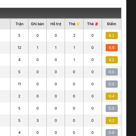
Trận
Ghi bàn
Hỗ trợ
Thẻ
Thẻ
Điểm
5
0
0
2
0
6.2
12
1
1
1
0
6.0
4
0
0
1
0
6.2
5
0
0
0
0
0.0
11
0
0
0
0
0.0
2
0
0
0
0
6.4
5
0
0
0
0
0.0
5
3
0
0
0
6.2
4
0
0
0
0
0.0