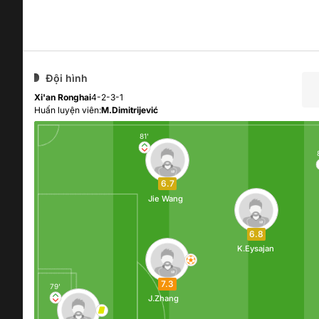
Đội hình
Xi'an Ronghai
4-2-3-1
Huấn luyện viên:
M.Dimitrijević
81'
6.7
Jie Wang
6.8
K.Eysajan
7.3
79'
J.Zhang