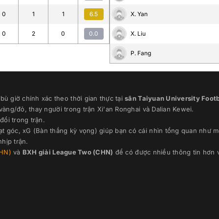
0
1
1
6.5
X. Yan
0
2
0
0.0
X. Liu
P. Fang
ù giờ chính xác theo thời gian thực
tại
sân
Taiyuan University Foot
 vàng/đỏ, thay người trong trận
Xi'an Ronghai
và
Dalian Kewei
.
đổi trong trận.
ạt góc, xG (Bàn thắng kỳ vọng) giúp bạn có cái nhìn tổng quan như m
hịp trận.
HN)
và
BXH giải
League Two (CHN)
để có được nhiều thông tin hơn 