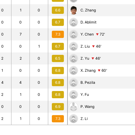
0
1
0
6.6
C. Zhang
0
0
0
6.7
D. Ablimit
0
7
0
7.3
Y. Chen
72'
0
0
1
6.7
Z. Liu
46'
2
2
0
6.5
Z. Yu
46'
1
0
0
6.8
X. Zhang
60'
4
4
0
6.8
B. Pezila
2
1
0
6.8
Y. Fu
0
0
0
6.9
P. Wang
2
1
0
7.3
Z. Li