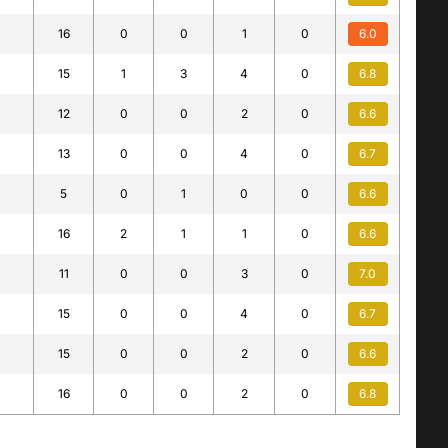
16
0
0
1
0
6.0
15
1
3
4
0
6.8
12
0
0
2
0
6.6
13
0
0
4
0
6.7
5
0
1
0
0
6.6
16
2
1
1
0
6.6
11
0
0
3
0
7.0
15
0
0
4
0
6.7
15
0
0
2
0
6.6
16
0
0
2
0
6.8