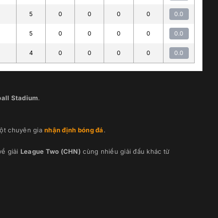
5
0
0
0
0
0.0
5
0
0
0
0
0.0
4
0
0
0
0
0.0
ball Stadium
.
ột chuyên gia
nhận định bóng đá
.
về giải
League Two (CHN)
cùng nhiều giải đấu khác từ