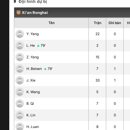
Đội hình dự bị
Xi'an Ronghai
Tên
Trận
Ghi bàn
H
Y. Yang
22
0
L. He
79'
2
0
Z. Yang
15
0
H. Beisen
79'
7
1
J. Xie
33
1
K. Wang
5
0
B. Qi
7
0
K. Lin
7
0
H. Luan
8
0