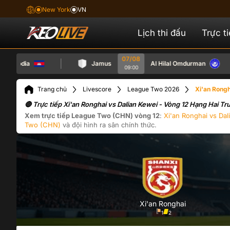
New York
VN
Lịch thi đấu
Trực t
07/08
odia
Jamus
Al Hilal Omdurman
09:00
Trang chủ
Livescore
League Two 2026
Xi'an Rong
🔴 Trực tiếp Xi'an Ronghai vs Dalian Kewei - Vòng 12 Hạng Hai 
Xem trực tiếp
League Two (CHN)
vòng 12
:
Xi'an Ronghai
vs
Dal
Two (CHN)
và đội hình ra sân chính thức.
Xi'an Ronghai
1
2