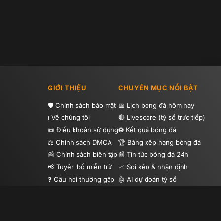
GIỚI THIỆU
CHUYÊN MỤC NỔI BẬT
Chính sách bảo mật
Lịch bóng đá hôm nay
Về chúng tôi
Livescore (tỷ số trực tiếp)
Điều khoản sử dụng
Kết quả bóng đá
Chính sách DMCA
Bảng xếp hạng bóng đá
Chính sách biên tập
Tin tức bóng đá 24h
Tuyên bố miễn trừ
Soi kèo & nhận định
Câu hỏi thường gặp
AI dự đoán tỷ số
Hướng dẫn sử dụng
Highlight bóng đá
Tip bóng đá