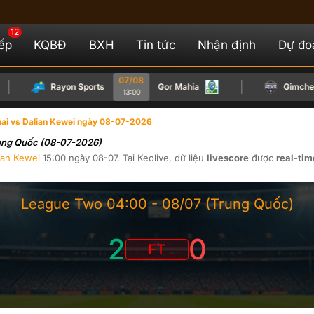
12
iếp
KQBĐ
BXH
Tin tức
Nhận định
Dự đo
07/08
Rayon Sports
Gor Mahia
Gimcheon S
13:00
hai vs Dalian Kewei ngày 08-07-2026
Trung Quốc (08-07-2026)
ian Kewei
15:00
ngày
08-07
. Tại
Keolive
, dữ liệu
livescore
được
real-tim
League Two
04:00 -
08/07
(Trung Quốc)
2
0
FT