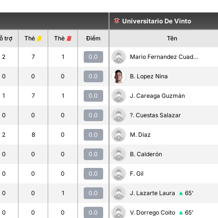
Universitario De Vinto
ỗ trợ
Thẻ
Thẻ
Điểm
Tên
2
7
1
0.0
Mario Fernandez Cuadiay
0
0
0
0.0
B. Lopez Nina
1
7
1
0.0
J. Careaga Guzmán
0
0
0
0.0
?. Cuestas Salazar
2
8
0
0.0
M. Diaz
0
0
0
0.0
B. Calderón
0
0
0
0.0
F. Gil
0
0
1
0.0
J. Lazarte Laura
65'
0
0
0
0.0
V. Dorrego Coito
65'