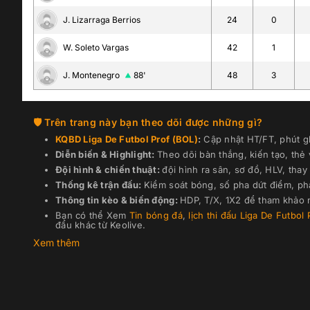
J. Lizarraga Berrios
24
0
W. Soleto Vargas
42
1
J. Montenegro
88'
48
3
Trên trang này bạn theo dõi được những gì?
KQBD
Liga De Futbol Prof (BOL)
:
Cập nhật HT/FT, phút gh
Diễn biến & Highlight:
Theo dõi bàn thắng, kiến tạo, thẻ
Đội hình & chiến thuật:
đội hình ra sân, sơ đồ, HLV, thay 
Thống kê trận đấu:
Kiểm soát bóng, số pha dứt điểm, ph
Thông tin kèo & biến động:
HDP, T/X, 1X2 để tham khảo n
Bạn có thể Xem
Tin bóng đá
,
lịch thi đấu
Liga De Futbol 
đấu khác từ Keolive.
Xem thêm