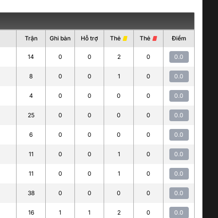
Trận
Ghi bàn
Hỗ trợ
Thẻ
Thẻ
Điểm
14
0
0
2
0
0.0
8
0
0
1
0
0.0
4
0
0
0
0
0.0
25
0
0
0
0
0.0
6
0
0
0
0
0.0
11
0
0
1
0
0.0
11
0
0
1
0
0.0
38
0
0
0
0
0.0
16
1
1
2
0
0.0