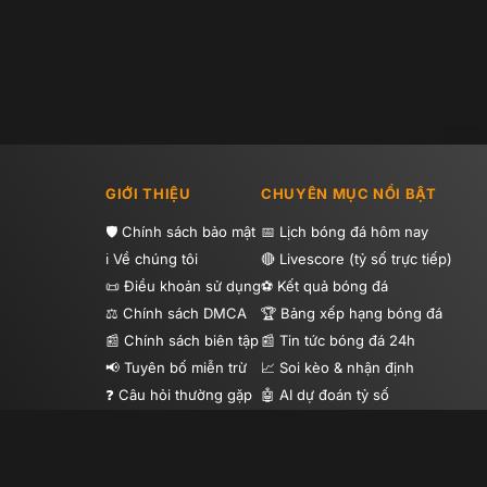
GIỚI THIỆU
CHUYÊN MỤC NỔI BẬT
Chính sách bảo mật
Lịch bóng đá hôm nay
Về chúng tôi
Livescore (tỷ số trực tiếp)
Điều khoản sử dụng
Kết quả bóng đá
Chính sách DMCA
Bảng xếp hạng bóng đá
Chính sách biên tập
Tin tức bóng đá 24h
Tuyên bố miễn trừ
Soi kèo & nhận định
Câu hỏi thường gặp
AI dự đoán tỷ số
Hướng dẫn sử dụng
Highlight bóng đá
Tip bóng đá