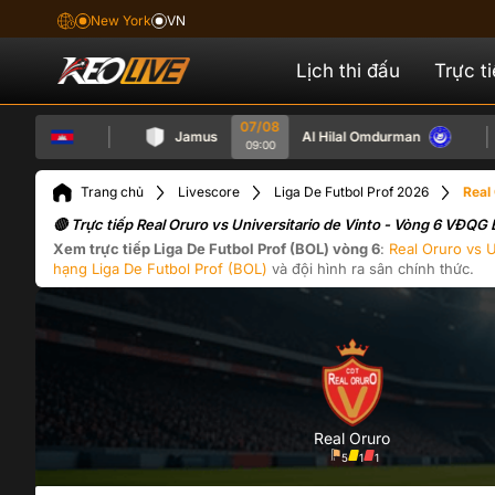
New York
VN
Lịch thi đấu
Trực t
07/08
ia
Jamus
Al Hilal Omdurman
09:00
Trang chủ
Livescore
Liga De Futbol Prof 2026
Real
🔴 Trực tiếp Real Oruro vs Universitario de Vinto - Vòng 6 VĐQG
Xem trực tiếp
Liga De Futbol Prof (BOL)
vòng 6
:
Real Oruro
vs
U
hạng
Liga De Futbol Prof (BOL)
và đội hình ra sân chính thức.
Real Oruro
5
1
1