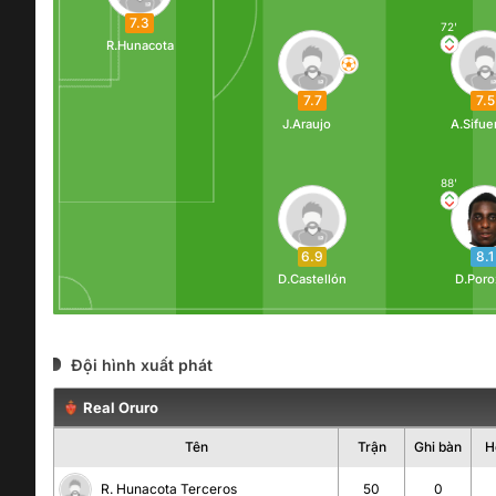
7.3
72'
R.Hunacota
7.7
7.5
J.Araujo
A.Sifue
88'
6.9
8.1
D.Castellón
D.Poro
Đội hình xuất phát
Real Oruro
Tên
Trận
Ghi bàn
H
R. Hunacota Terceros
50
0