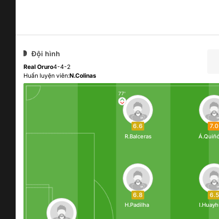
Đội hình
Real Oruro
4-4-2
Huấn luyện viên:
N.Colinas
77'
6.6
7.0
R.Balceras
Á.Quiñ
6.8
6.5
H.Padilha
I.Huayh