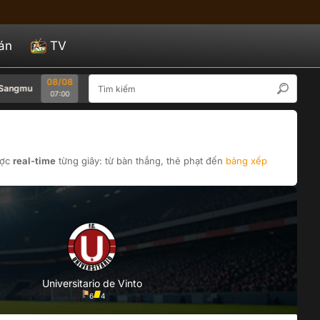
án
TV
08/08
08/08
gmu
Seoul
Bucheon 1995
Gwangj
07:00
07:00
ợc
real-time
từng giây: từ bàn thắng, thẻ phạt đến
bảng xếp
Universitario de Vinto
6
4