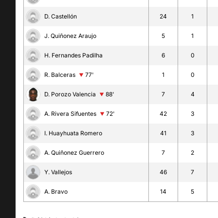
D. Castellón
24
1
J. Quiñonez Araujo
5
1
H. Fernandes Padilha
6
0
R. Balceras
77'
1
0
D. Porozo Valencia
88'
7
4
A. Rivera Sifuentes
72'
42
3
I. Huayhuata Romero
41
3
A. Quiñonez Guerrero
7
2
Y. Vallejos
46
7
A. Bravo
14
5