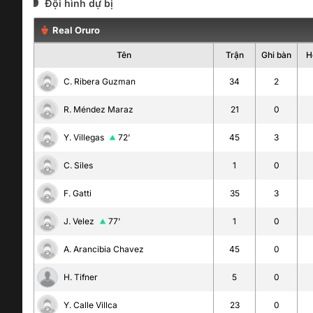
Đội hình dự bị
Real Oruro
Tên
Trận
Ghi bàn
H
C. Ribera Guzman
34
2
R. Méndez Maraz
21
0
Y. Villegas
72'
45
3
C. Siles
1
0
F. Gatti
35
3
J. Velez
77'
1
0
A. Arancibia Chavez
45
0
H. Tifner
5
0
Y. Calle Villca
23
0