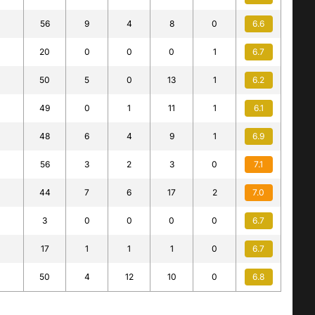
56
9
4
8
0
6.6
20
0
0
0
1
6.7
50
5
0
13
1
6.2
49
0
1
11
1
6.1
48
6
4
9
1
6.9
56
3
2
3
0
7.1
44
7
6
17
2
7.0
3
0
0
0
0
6.7
17
1
1
1
0
6.7
50
4
12
10
0
6.8