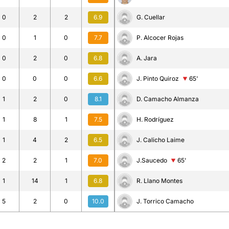
0
2
2
6.9
G. Cuellar
0
1
0
7.7
P. Alcocer Rojas
0
2
0
6.8
A. Jara
0
0
0
6.6
J. Pinto Quiroz
65'
1
2
0
8.1
D. Camacho Almanza
1
8
1
7.5
H. Rodríguez
1
4
2
6.5
J. Calicho Laime
2
2
1
7.0
J.Saucedo
65'
1
14
1
6.8
R. Llano Montes
5
2
0
10.0
J. Torrico Camacho