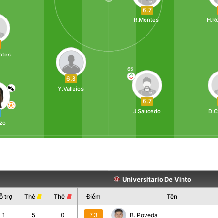
6.7
R.Montes
H.R
ntes
65'
6.8
Y.Vallejos
6.7
J.Saucedo
D.C
zo
Universitario De Vinto
ỗ trợ
Thẻ
Thẻ
Điểm
Tên
1
5
0
7.3
B. Poveda