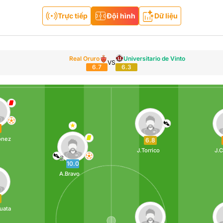
Trực tiếp
Đội hình
Dữ liệu
Real Oruro
Universitario de Vinto
VS
6.7
6.3
ónez
6.8
J.Torrico
J.C
2
10.0
A.Bravo
uata