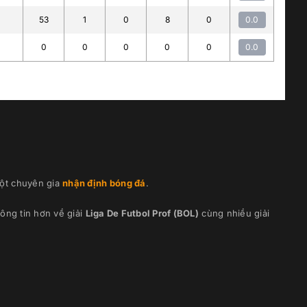
53
1
0
8
0
0.0
0
0
0
0
0
0.0
ột chuyên gia
nhận định bóng đá
.
ông tin hơn về giải
Liga De Futbol Prof (BOL)
cùng nhiều giải