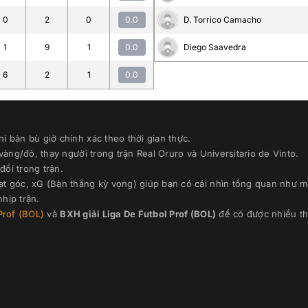
0
2
0
0.0
D. Torrico Camacho
1
9
1
0.0
Diego Saavedra
6
2
1
0.0
i bàn bù giờ chính xác theo thời gian thực
.
 vàng/đỏ, thay người trong trận
Real Oruro
và
Universitario de Vinto
.
đổi trong trận.
ạt góc, xG (Bàn thắng kỳ vọng) giúp bạn có cái nhìn tổng quan như m
hịp trận.
Prof (BOL)
và
BXH giải
Liga De Futbol Prof (BOL)
để có được nhiều th