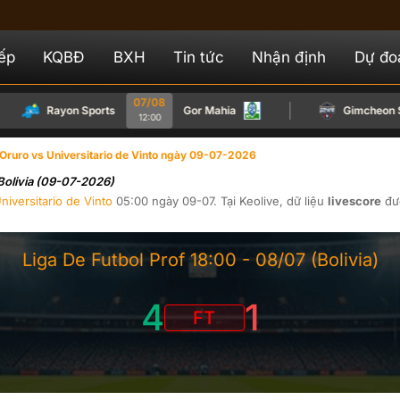
iếp
KQBĐ
BXH
Tin tức
Nhận định
Dự đo
07/08
Rayon Sports
Gor Mahia
Gimcheon San
12:00
 Oruro vs Universitario de Vinto ngày 09-07-2026
 Bolivia (09-07-2026)
niversitario de Vinto
05:00
ngày
09-07
. Tại
Keolive
, dữ liệu
livescore
đư
Liga De Futbol Prof
18:00 -
08/07
(Bolivia)
4
1
FT