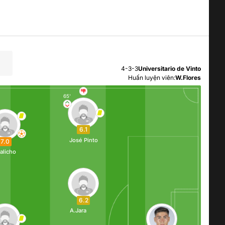
4-3-3
Universitario de Vinto
Huấn luyện viên:
W.Flores
65'
6.1
José Pinto
7.0
alicho
6.2
A.Jara