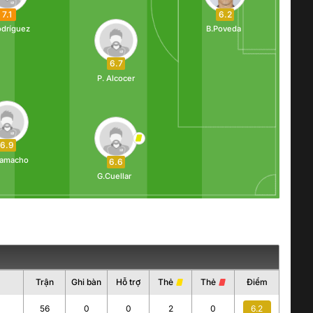
7.1
6.2
odríguez
B.Poveda
6.7
P. Alcocer
6.9
amacho
6.6
G.Cuellar
Trận
Ghi bàn
Hỗ trợ
Thẻ
Thẻ
Điểm
56
0
0
2
0
6.2