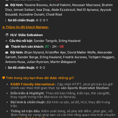
👥
Đội hình
:
Yassine Bounou, Achraf Hakimi, Noussair Mazraoui, Brahim
Díaz, Ismael Saibari, Issa Diop, Abde Ezzalzouli, Neil El Aynaoui, Ayyoub
Bouaddi, Azzedine Ounahi, Chadi Riad
ℹ️️
Sơ đồ chiến thuật:
4-2-3-1
✈️ Thông tin đội khách
Norway
:
🧑
HLV:
Ståle Solbakken
⭐
Cầu thủ nổi bật:
Sander Tangvik, Erling Haaland
🏟️
Thành tích sân khách:
3
T
-
2
H -
0
B
👥
Đội hình
:
Ørjan Nyland, Kristoffer Ajer, David Møller Wolfe, Alexander
Sørloth, Sander Berge, Erling Haaland, Fredrik Aursnes, Torbjørn Heggem,
Antonio Nusa, Julian Ryerson, Martin Ødegaard
ℹ️️
Sơ đồ chiến thuật:
4-3-3
Trên trang này bạn theo dõi được những gì?
KQBD
Friendly International
:
Cập nhật HT/FT, phút ghi bàn bù giờ
chính xác theo thời gian thực
tại
sân
Sports Illustrated Stadium
.
Diễn biến & Highlight:
Theo dõi bàn thắng, kiến tạo, thẻ vàng/đỏ,
thay người trong trận
Morocco
và
Norway
.
Đội hình & chiến thuật:
đội hình ra sân, sơ đồ, HLV, thay đổi trong
trận.
Thống kê trận đấu:
Kiểm soát bóng, số pha dứt điểm, phạt góc, xG
(Bàn thắng kỳ vọng) giúp bạn có cái nhìn tổng quan như một chuyên