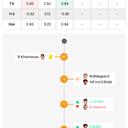
TX
0.93
2.50
0.84
-
-
-
1×2
-0.52
3.13
-0.85
-
-
-
Góc
0.83
9.25
0.84
-
-
-
B.Khannouss
82’
M.Ødegaard
75’
Hỗ trợ:
O.Bobb
J.Larsen
72’
E.Haaland
O.Bobb