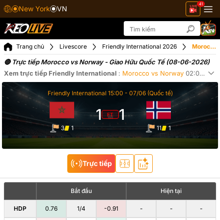
41
New York
VN
Trang chủ
Livescore
Friendly International 2026
Morocco vs Norway ngày 08-06-2026
🔴 Trực tiếp Morocco vs Norway - Giao Hữu Quốc Tế (08-06-2026)
Xem trực tiếp
Friendly International
:
Morocco
vs
Norway
02:00
ngà
Xe
Friendly International
15:00 -
07/06
(Quốc tế)
1
1
FT
3
1
11
1
Trực tiếp
Bắt đầu
Hiện tại
HDP
0.76
1/4
-0.91
-
-
-