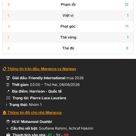
A.Schjelderup
46’
6
Phạm lỗi
12
A.Nusa
1
Việt vị
1
3
Phạt góc
11
S.Rahimi
46’
A.Ezzalzouli
1
Thẻ vàng
1
0
Thẻ đỏ
0
S.Amrabat
46’
A.Bouaddi
📋 Thông tin trận đấu:
Morocco
vs
Norway
🏆
Giải đấu:
Friendly International
mùa
2026
39’
J.Ryerson
⏰
Thời gian:
02:00
-
Thứ Hai, 08/06/2026
📍
Địa điểm:
Harrison
- Quốc tế
🧑‍⚖️
Trọng tài:
Pierre Luce Lauziere
Y.Belammari
ℹ️
Trạng thái:
Nhóm 1
28’
N.Mazraoui
🏠 Thông tin đội chủ nhà
Morocco
:
🧑
HLV:
Mohamed Ouahbi
⭐
Cầu thủ nổi bật:
B.Díaz
Soufiane Rahimi, Achraf Hakimi
8’
Hỗ trợ:
A.Ezzalzouli
🏟️
Thành tích sân nhà:
4
T
-
1
H -
0
B