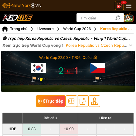
24
New York
VN
Trang chủ
Livescore
World Cup 2026
Korea Republic vs Czech Republic ngày 12-06-2026
🔴 Trực tiếp Korea Republic vs Czech Republic - Vòng 1 World Cup
(12-06-2026)
Xem trực tiếp
World Cup
vòng 1
:
Korea Republic
vs
Czech Republic
09
Xe
World Cup
22:00 -
11/06
(Quốc tế)
2
1
FT
4
1
5
Trực tiếp
Bắt đầu
Hiện tại
HDP
0.83
-
-0.90
-
-
-