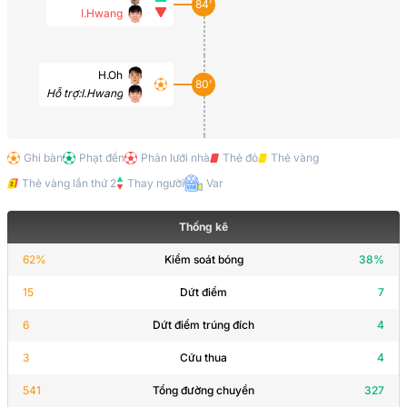
84’
I.Hwang
H.Oh
80’
Hỗ trợ:
I.Hwang
T.Souček
Ghi bàn
Phạt đền
Phản lưới nhà
Thẻ đỏ
Thẻ vàng
78’
Bàn thắng đã bị hủy
Thẻ vàng lần thứ 2
Thay người
Var
Thống kê
H.Oh
69’
H.Son
62
%
Kiểm soát bóng
38
%
15
Dứt điểm
7
J.Eom
69’
6
Dứt điểm trúng đích
4
T.Lee
3
Cứu thua
4
541
Tổng đường chuyền
327
I.Hwang
67’