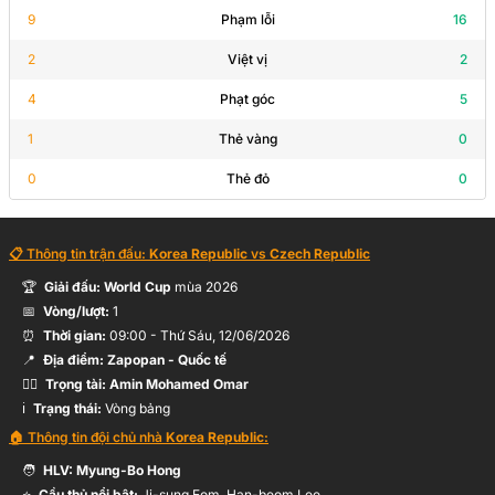
Hỗ trợ:
K.Lee
9
Phạm lỗi
16
2
Việt vị
2
A.Hlozek
64’
4
Phạt góc
5
Pavel Sulc
1
Thẻ vàng
0
0
Thẻ đỏ
T.Chory
0
64’
P.Schick
📋 Thông tin trận đấu:
Korea Republic
vs
Czech Republic
M.Sadílek
🏆
Giải đấu:
World Cup
mùa
2026
64’
L.Provod
📅
Vòng/lượt:
1
⏰
Thời gian:
09:00
-
Thứ Sáu, 12/06/2026
📍
Địa điểm:
Zapopan
- Quốc tế
H.Hwang
🧑‍⚖️
Trọng tài:
Amin Mohamed Omar
62’
J.Lee
ℹ️
Trạng thái:
Vòng bảng
🏠 Thông tin đội chủ nhà
Korea Republic
:
🧑
HLV:
Myung-Bo Hong
L.Krejci
59’
Hỗ trợ:
V.Coufal
⭐
Cầu thủ nổi bật:
Ji-sung Eom, Han-beom Lee