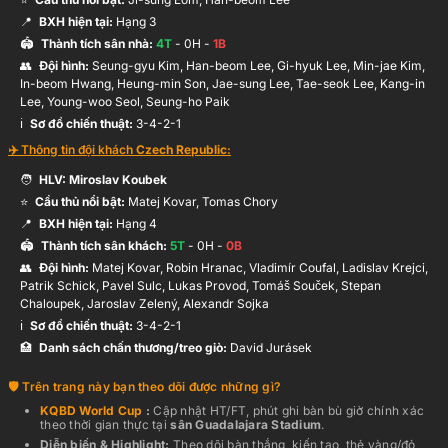
📍
BXH hiện tại:
Hạng
3
🏟️
Thành tích sân nhà:
4
T
-
0
H -
1
B
👥
Đội hình
:
Seung-gyu Kim, Han-beom Lee, Gi-hyuk Lee, Min-jae Kim,
In-beom Hwang, Heung-min Son, Jae-sung Lee, Tae-seok Lee, Kang-in
Lee, Young-woo Seol, Seung-ho Paik
ℹ️️
Sơ đồ chiến thuật:
3-4-2-1
✈️ Thông tin đội khách
Czech Republic
:
🧑
HLV:
Miroslav Koubek
⭐
Cầu thủ nổi bật:
Matej Kovar, Tomas Chory
📍
BXH hiện tại:
Hạng
4
🏟️
Thành tích sân khách:
5
T
-
0
H -
0
B
👥
Đội hình
:
Matej Kovar, Robin Hranac, Vladimír Coufal, Ladislav Krejci,
Patrik Schick, Pavel Sulc, Lukas Provod, Tomáš Souček, Stepan
Chaloupek, Jaroslav Zelený, Alexandr Sojka
ℹ️️
Sơ đồ chiến thuật:
3-4-2-1
🏥
Danh sách chấn thương/treo giò:
David Jurásek
Trên trang này bạn theo dõi được những gì?
KQBD
World Cup
:
Cập nhật HT/FT, phút ghi bàn bù giờ chính xác
theo thời gian thực
tại
sân
Guadalajara Stadium
.
Diễn biến & Highlight:
Theo dõi bàn thắng, kiến tạo, thẻ vàng/đỏ,