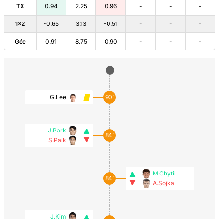
TX
0.94
2.25
0.96
-
-
-
1×2
-0.65
3.13
-0.51
-
-
-
Góc
0.91
8.75
0.90
-
-
-
G.Lee
90’
J.Park
84’
S.Paik
M.Chytil
84’
A.Sojka
J.Kim