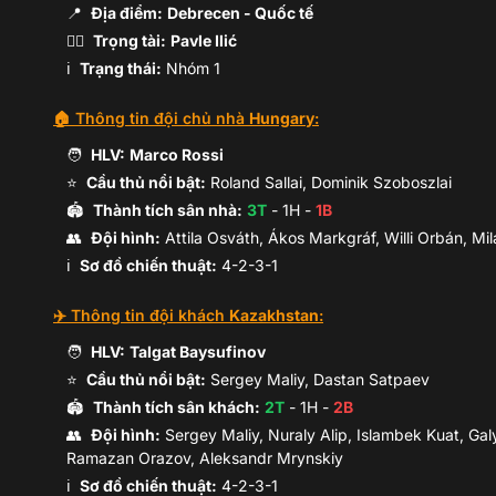
📍
Địa điểm:
Debrecen
- Quốc tế
🧑‍⚖️
Trọng tài:
Pavle Ilić
B.Kovács
ℹ️
Trạng thái:
Nhóm 1
M.Vitális
🏠 Thông tin đội chủ nhà
Hungary
:
Zsolt Nagy
🧑
HLV:
Marco Rossi
C.Styles
⭐
Cầu thủ nổi bật:
Roland Sallai, Dominik Szoboszlai
🏟️
Thành tích sân nhà:
3
T
-
1
H -
1
B
👥
Đội hình
:
Attila Osváth, Ákos Markgráf, Willi Orbán, Mi
Á.Pécsi
B.Tóth
ℹ️️
Sơ đồ chiến thuật:
4-2-3-1
✈️ Thông tin đội khách
Kazakhstan
:
🧑
HLV:
Talgat Baysufinov
⭐
Cầu thủ nổi bật:
Sergey Maliy, Dastan Satpaev
🏟️
Thành tích sân khách:
2
T
-
1
H -
2
B
👥
Đội hình
:
Sergey Maliy, Nuraly Alip, Islambek Kuat, 
Ramazan Orazov, Aleksandr Mrynskiy
ℹ️️
Sơ đồ chiến thuật:
4-2-3-1