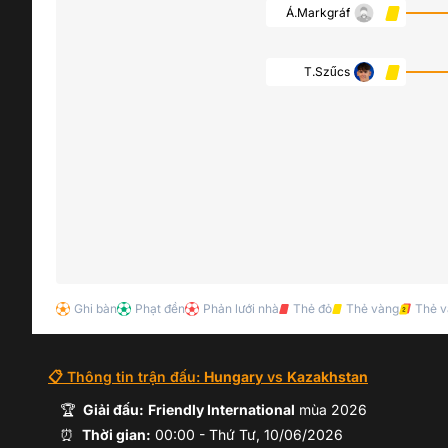
Á.Markgráf
T.Szűcs
Ghi bàn
Phạt đền
Phản lưới nhà
Thẻ đỏ
Thẻ vàng
Thẻ v
A.Schäfer
📋 Thông tin trận đấu:
Hungary
vs
Kazakhstan
Hỗ trợ:
D.Szoboszlai
🏆
Giải đấu:
Friendly International
mùa
2026
⏰
Thời gian:
00:00
-
Thứ Tư, 10/06/2026