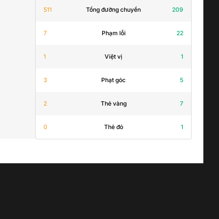
511
Tổng đường chuyền
209
7
Phạm lỗi
22
1
Việt vị
1
3
Phạt góc
5
2
Thẻ vàng
7
0
Thẻ đỏ
1