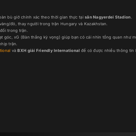
52’
àn bù giờ chính xác theo thời gian thực
tại
sân
Nagyerdei Stadion
.
 vàng/đỏ, thay người trong trận
Hungary
và
Kazakhstan
.
46’
đổi trong trận.
ạt góc, xG (Bàn thắng kỳ vọng) giúp bạn có cái nhìn tổng quan như m
hịp trận.
ational
và
BXH giải
Friendly International
để có được nhiều thông tin 
46’
45’
I.Kuat
40’
R.Orazov
33’
D.Satpaev
28’
M.Samorodov