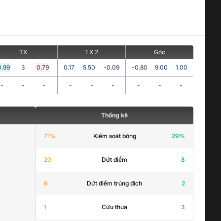
TX
1 X 2
Góc
0.99
3
0.79
0.17
5.50
-0.09
-0.80
9.00
1.00
-
-
-
-
-
-
-
-
-
Thống kê
71
%
Kiểm soát bóng
29
%
20
Dứt điểm
8
6
Dứt điểm trúng đích
2
1
Cứu thua
3