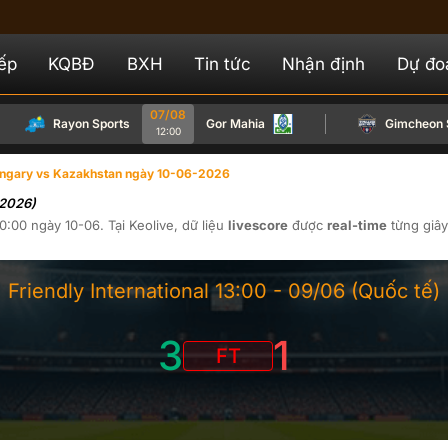
iếp
KQBĐ
BXH
Tin tức
Nhận định
Dự đo
07/08
Rayon Sports
Gor Mahia
Gimcheon Sa
12:00
ngary vs Kazakhstan ngày 10-06-2026
-2026)
0:00
ngày
10-06
. Tại
Keolive
, dữ liệu
livescore
được
real-time
từng giây
Friendly International
13:00 -
09/06
(Quốc tế)
3
1
FT