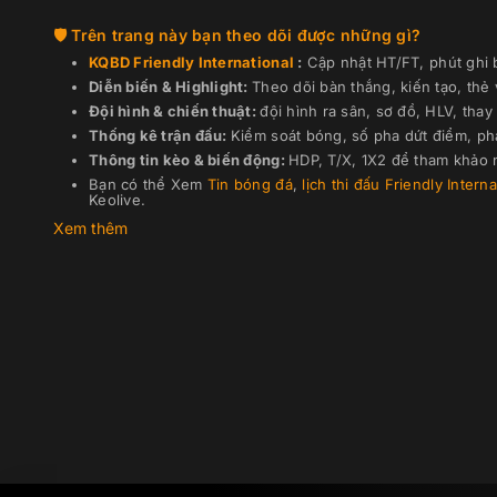
D.Szoboszlai
Hỗ trợ:
T.Szűcs
Trên trang này bạn theo dõi được những gì?
KQBD
Friendly International
:
Cập nhật HT/FT, phút ghi b
Diễn biến & Highlight:
Theo dõi bàn thắng, kiến tạo, thẻ
T.Szűcs
Đội hình & chiến thuật:
đội hình ra sân, sơ đồ, HLV, thay 
Alex Tóth
Thống kê trận đấu:
Kiểm soát bóng, số pha dứt điểm, ph
Thông tin kèo & biến động:
HDP, T/X, 1X2 để tham khảo n
D.Lukács
Bạn có thể Xem
Tin bóng đá
,
lịch thi đấu
Friendly Intern
Keolive.
D.Redzic
Xem thêm