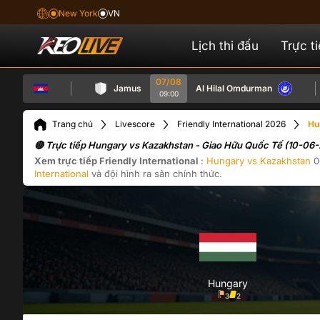
New York
VN
Lịch thi đấu
Trực t
07/08
dia
Jamus
Al Hilal Omdurman
09:00
Trang chủ
Livescore
Friendly International 2026
Hu
🔴 Trực tiếp Hungary vs Kazakhstan - Giao Hữu Quốc Tế (10-06
Xem trực tiếp
Friendly International
:
Hungary
vs
Kazakhstan
0
International
và đội hình ra sân chính thức.
Hungary
3
2