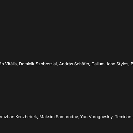
62’
62’
lán Vitális, Dominik Szoboszlai, András Schäfer, Callum John Styles,
62’
M.Toktybay
57’
D.Satpaev
I.Chesnokov
57’
Galymzhan Kenzhebek, Maksim Samorodov, Yan Vorogovskiy, Temirl
G.Kenzhebek