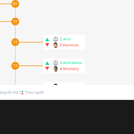
90’
74’
Z.Amir
73’
D.Karaman
A.Ashirbekov
73’
A.Mrynskiy
E.Tapalov
73’
àng lần thứ 2
Thay người
I.Kuat
67’
64’
M.Samorodov