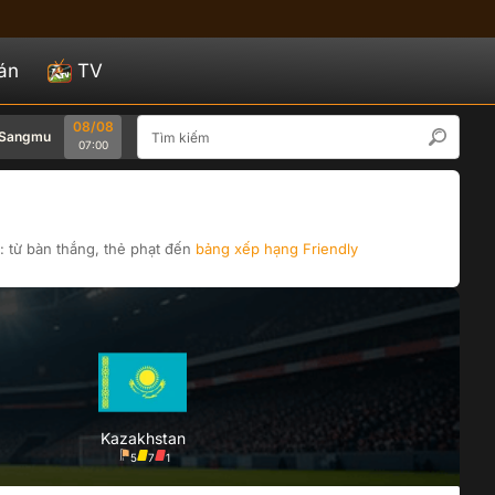
án
TV
08/08
08/08
ngmu
Seoul
Bucheon 1995
Gwang
07:00
07:00
: từ bàn thắng, thẻ phạt đến
bảng xếp hạng
Friendly
Kazakhstan
5
7
1