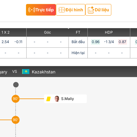
Trực tiếp
Đội hình
Dữ liệu
1 X 2
Góc
FT
HDP
2.54
-0.11
-
-
-
Bắt đầu
0.96
-1 3/4
0.87
-
-
-
-
-
Hiện tại
-
-
-
ary
Kazakhstan
VS
90’
S.Maliy
90’