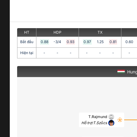
HT
HDP
TX
Bắt đầu
0.88
-3/4
0.93
0.97
1.25
0.81
0.60
Hiện tại
-
-
-
-
-
-
-
Hung
T.Rajmund
Hỗ trợ:
T.Szűcs