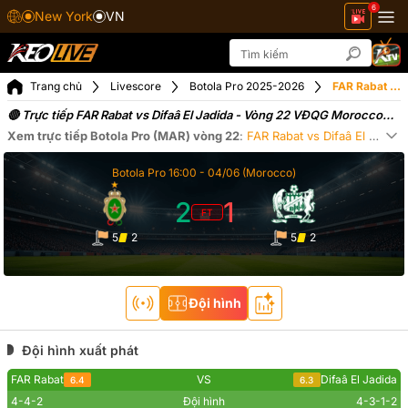
6
New York
VN
Trang chủ
Livescore
Botola Pro 2025-2026
FAR Rabat vs Difaâ El Jadida ngày 05-06-2026
🔴 Trực tiếp FAR Rabat vs Difaâ El Jadida - Vòng 22 VĐQG Morocco
(05-06-2026)
Xem trực tiếp
Botola Pro (MAR)
vòng 22
:
FAR Rabat
vs
Difaâ El Jadida
Xe
Botola Pro
16:00 -
04/06
(Morocco)
2
1
FT
5
2
5
2
Đội hình
Đội hình xuất phát
FAR Rabat
VS
Difaâ El Jadida
6.4
6.3
4-4-2
Đội hình
4-3-1-2