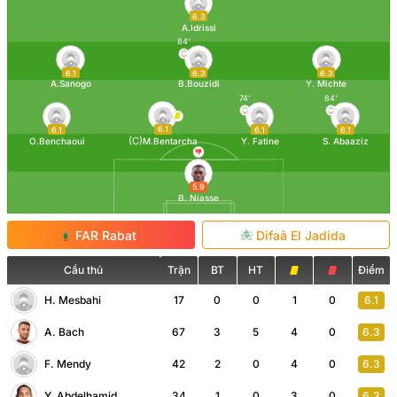
6.3
A.Idrissi
84'
6.1
6.3
6.3
A.Sanogo
B.Bouzidi
Y. Michte
74'
84'
6.1
6.1
6.1
6.1
(C)
O.Benchaoui
M.Bentarcha
Y. Fatine
S. Abaaziz
5.9
B. Niasse
FAR Rabat
Difaâ El Jadida
Cầu thủ
Trận
BT
HT
Điểm
H. Mesbahi
17
0
0
1
0
6.1
A. Bach
67
3
5
4
0
6.3
F. Mendy
42
2
0
4
0
6.3
Y. Abdelhamid
34
1
0
3
0
6.3