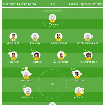
Alexandre Crispim Santos
HLV
Rui Garcia Lopes de Almeida
6.1
H.Mesbahi
6.3
6.3
6.3
6.3
Anas Bach
F.Mendy
Y.Abdelhamid
J.Ech-Chammakh
79'
73'
79'
6.4
6.4
6.4
6.4
(C)
Reda Slim
A.Hadraf
M.Hrimat
A.Hammoudan
79'
90'
6.8
6.6
H.Khabba
K.Ouarkhane
52'
6.5
6.5
R.Dacosta
A. Ziani