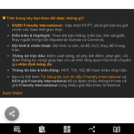
Trên trang này bạn theo dõi được những gì?
KQBD
Friendly International
:
Cập nhật HT/FT, phút ghi bàn bù giờ
chính xác theo thời gian thực
.
Diễn biến & Highlight:
Theo dõi bàn thắng, kiến tạo, thẻ vàng/đỏ,
thay người trong trận
Equatorial Guinea
và
Comoros
.
Đội hình & chiến thuật:
đội hình ra sân, sơ đồ, HLV, thay đổi trong
trận.
Thống kê trận đấu:
Kiểm soát bóng, số pha dứt điểm, phạt góc, xG
(Bàn thắng kỳ vọng) giúp bạn có cái nhìn tổng quan như một chuyên
gia
nhận định bóng đá
.
Thông tin kèo & biến động:
HDP, T/X, 1X2 để tham khảo nhịp trận.
Bạn có thể Xem
Tin bóng đá
,
lịch thi đấu
Friendly International
và
BXH giải
Friendly International
để có được nhiều thông tin hơn về
giải
Friendly International
cùng nhiều giải đấu khác từ Keolive.
Xem thêm
Giải thích nhanh kèo & chỉ số (đọc 10 giây là hiểu)
HDP (Kèo Chấp):
Mức chấp giữa
Equatorial Guinea
và
Comoros
dựa trên phong độ hiện tại (ví dụ -1/4, -1/2…).
T/X (Tài Xỉu):
Tổng bàn thắng kỳ vọng của cả trận đấu
.
1X2:
1 (chủ nhà thắng) – X (hòa) – 2 (khách thắng).
Nếu có "
Bắt đầu
" và "
Hiện tại
": đó là kèo mở và kèo tại thời điểm
bạn đang xem.
Nếu bạn cần phân tích sâu hơn, xem
nhận định trận
Equatorial