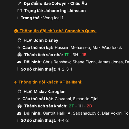
📍
Địa điểm:
Bae Colwyn
- Châu Âu
M.Woodcock
🧑‍⚖️
Trọng tài:
Jóhann Ingi Jónsson
ℹ️
Trạng thái:
Vòng loại 1
🏠 Thông tin đội chủ nhà
Connah's Quay
:
🧑
HLV:
John Disney
⭐
Cầu thủ nổi bật:
Hussein Mehasseb, Max Woodcock
🏟️
Thành tích sân nhà:
1
T
-
3
H -
1
B
👥
Đội hình
:
Chris Renshaw, Shane Flynn, James Jones, D
ℹ️️
Sơ đồ chiến thuật:
4-2-3-1
✈️ Thông tin đội khách
KF Ballkani
:
C.West
🧑
HLV:
Mislav Karoglan
⭐
Cầu thủ nổi bật:
Giovanni, Elmando Gjini
🏟️
Thành tích sân khách:
2
T
-
1
H -
2
B
👥
Đội hình
:
Gentrit Halili, A. Šabanadžović, Diar Vokrri,
ℹ️️
Sơ đồ chiến thuật:
4-4-2