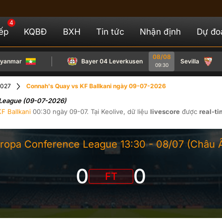
4
iếp
KQBĐ
BXH
Tin tức
Nhận định
Dự đo
08/08
mar
Bayer 04 Leverkusen
Sevilla
09:30
2027
Connah's Quay vs KF Ballkani ngày 09-07-2026
e League (09-07-2026)
KF Ballkani
00:30
ngày
09-07
. Tại
Keolive
, dữ liệu
livescore
được
real-t
ropa Conference League
13:30 -
08/07
(Châu 
0
0
FT