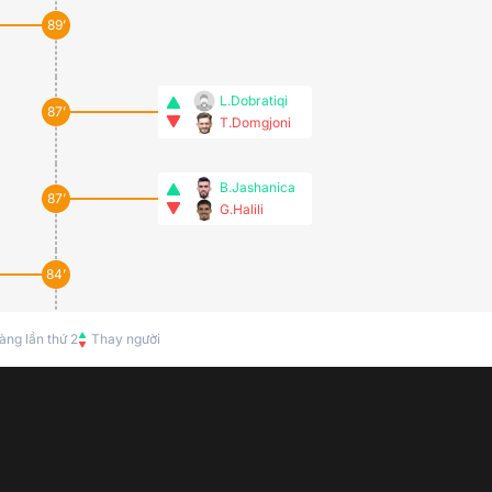
89’
L.Dobratiqi
87’
T.Domgjoni
B.Jashanica
87’
G.Halili
84’
àng lần thứ 2
77’
Thay người
73’