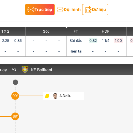
Trực tiếp
Đội hình
Dữ liệu
1 X 2
Góc
FT
HDP
2.25
0.86
-
-
-
Bắt đầu
0.82
1 1/4
1.00
0
-
-
-
-
-
Hiện tại
-
-
-
Quay
KF Ballkani
VS
90’
A.Deliu
89’