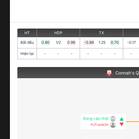
HT
HDP
TX
Bắt đầu
0.80
1/2
0.99
-0.89
1.25
0.70
-0.17
Hiện tại
-
-
-
-
-
-
-
Connah's 
Đang cập nhật
H.Franklin