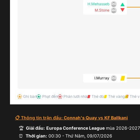
H.Mehasseb
M.Stone
I.Murray
Ghi bàn
Phạt đền
Phản lưới nhà
Thẻ đỏ
J.Jones
Thẻ vàng
Thẻ v
F.Deane
📋 Thông tin trận đấu:
Connah's Quay
vs
KF Ballkani
C.West
🏆
Giải đấu:
Europa Conference League
mùa
2026-2027
⏰
Thời gian:
00:30
-
Thứ Năm, 09/07/2026
D.Stephenson