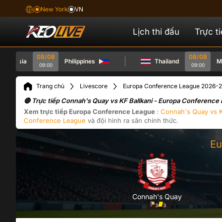
New York
VN
Lịch thi đấu
Trực t
08/08
08/08
aysia
Philippines
Thailand
Myan
09:00
09:00
Trang chủ
Livescore
Europa Conference League 2026-
🔴 Trực tiếp Connah's Quay vs KF Ballkani - Europa Conferenc
Xem trực tiếp
Europa Conference League
:
Connah's Quay
vs
Conference League
và đội hình ra sân chính thức.
Eu
Connah's Quay
3
3