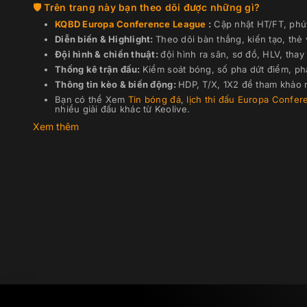
Trên trang này bạn theo dõi được những gì?
KQBD
Europa Conference League
:
Cập nhật HT/FT, phút 
Diễn biến & Highlight:
Theo dõi bàn thắng, kiến tạo, thẻ
Đội hình & chiến thuật:
đội hình ra sân, sơ đồ, HLV, thay 
Thống kê trận đấu:
Kiểm soát bóng, số pha dứt điểm, ph
Thông tin kèo & biến động:
HDP, T/X, 1X2 để tham khảo n
Bạn có thể Xem
Tin bóng đá
,
lịch thi đấu
Europa Confer
nhiều giải đấu khác từ Keolive.
Xem thêm