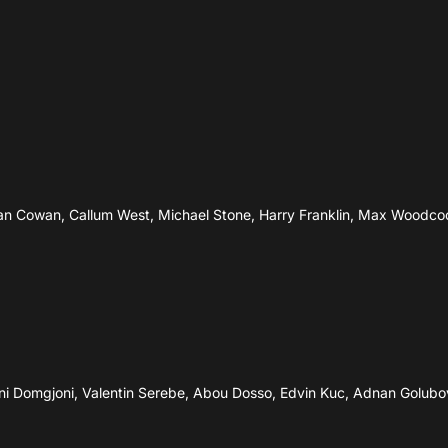
73’
M.Ismajlgeci
71’
A.Diène
A.Deliu
65’
Edvin Kuc
an Cowan, Callum West, Michael Stone, Harry Franklin, Max Woodcoc
65’
Giovanni
37’
18’
V.Serebe
 Toni Domgjoni, Valentin Serebe, Abou Dosso, Edvin Kuc, Adnan Golubov