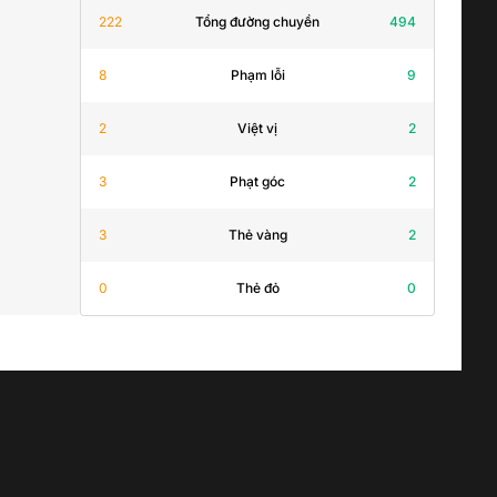
222
Tổng đường chuyền
494
8
Phạm lỗi
9
2
Việt vị
2
3
Phạt góc
2
3
Thẻ vàng
2
0
Thẻ đỏ
0