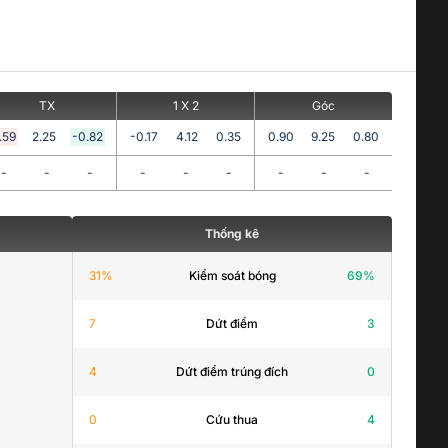
TX
1 X 2
Góc
.59
2.25
-0.82
-0.17
4.12
0.35
0.90
9.25
0.80
-
-
-
-
-
-
-
-
-
Thống kê
31
%
Kiểm soát bóng
69
%
7
Dứt điểm
3
4
Dứt điểm trúng đích
0
0
Cứu thua
4