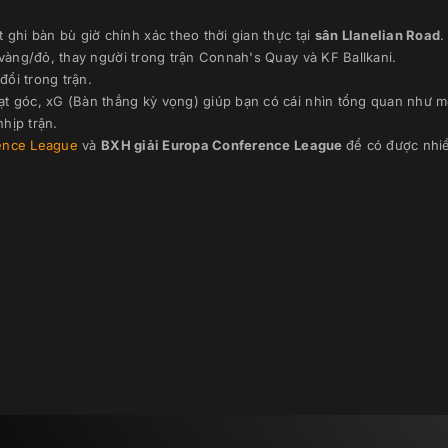
ghi bàn bù giờ chính xác theo thời gian thực
tại
sân
Llanelian Road
.
 vàng/đỏ, thay người trong trận
Connah's Quay
và
KF Ballkani
.
đổi trong trận.
ạt góc, xG (Bàn thắng kỳ vọng) giúp bạn có cái nhìn tổng quan như m
hịp trận.
ence League
và
BXH giải
Europa Conference League
để có được nhiề