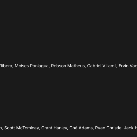
46’
A.Robertson
46’
J.McGinn
46’
R.Christie
l Ribera, Moises Paniagua, Robson Matheus, Gabriel Villamíl, Ervin V
46’
46’
45’
Ché Adams
, Scott McTominay, Grant Hanley, Ché Adams, Ryan Christie, Jack