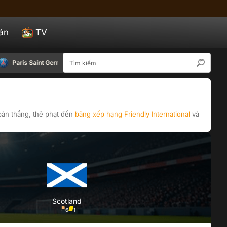
án
TV
12/08
Paris Saint Germain
Aston Villa
Estudiantes
15:00
bàn thắng, thẻ phạt đến
bảng xếp hạng
Friendly International
và
Scotland
6
1