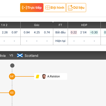
Trực tiếp
Đội hình
Dữ liệu
1 X 2
Góc
FT
HDP
2.26
0.97
0.94
4.25
0.74
Bắt đầu
0.22
2 1/4
-0.30
0
-
-
-
-
-
Hiện tại
-
-
-
ivia
Scotland
VS
84’
A.Ralston
65’