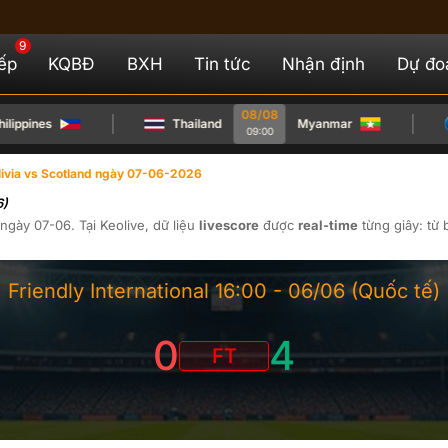
9
iếp
KQBĐ
BXH
Tin tức
Nhận định
Dự đo
08/08
ippines
Thailand
Myanmar
09:00
livia vs Scotland ngày 07-06-2026
6)
ngày
07-06
. Tại
Keolive
, dữ liệu
livescore
được
real-time
từng giây: từ 
Friendly International
16:00 -
06/06
(Quốc tế)
0
4
FT