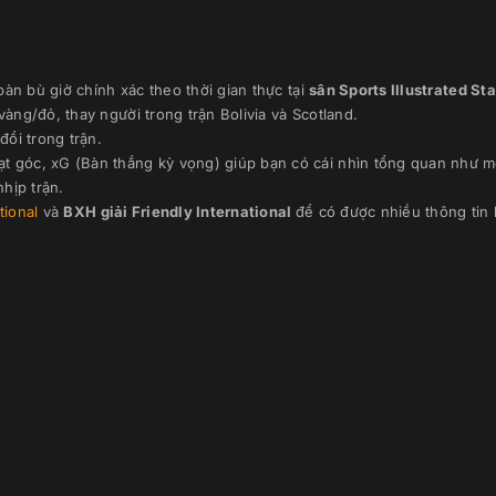
36’
Ché Adams
30’
àn bù giờ chính xác theo thời gian thực
tại
sân
Sports Illustrated St
Hỗ trợ:
B.Gannon-Doak
 vàng/đỏ, thay người trong trận
Bolivia
và
Scotland
.
đổi trong trận.
S.McTominay
ạt góc, xG (Bàn thắng kỳ vọng) giúp bạn có cái nhìn tổng quan như m
23’
Hỗ trợ:
L.Shankland
hịp trận.
ational
và
BXH giải
Friendly International
để có được nhiều thông tin 
L.Shankland
5’
Hỗ trợ:
A.Robertson