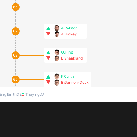
65’
A.Ralston
62’
A.Hickey
G.Hirst
62’
L.Shankland
F.Curtis
62’
B.Gannon-Doak
àng lần thứ 2
Thay người
58’
52’
K.Tierney