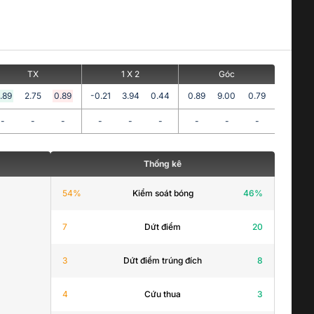
TX
1 X 2
Góc
.89
2.75
0.89
-0.21
3.94
0.44
0.89
9.00
0.79
-
-
-
-
-
-
-
-
-
Thống kê
54
%
Kiểm soát bóng
46
%
7
Dứt điểm
20
3
Dứt điểm trúng đích
8
4
Cứu thua
3