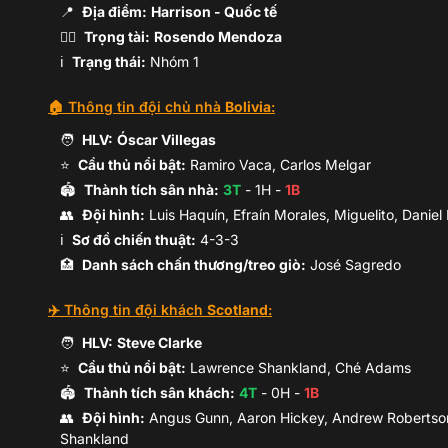
📍
Địa điểm:
Harrison
- Quốc tế
🧑‍⚖️
Trọng tài:
Rosendo Mendoza
ℹ️
Trạng thái:
Nhóm 1
C.Melgar
D.Ribera
🏠 Thông tin đội chủ nhà
Bolivia
:
🧑
HLV:
Óscar Villegas
⭐
Cầu thủ nổi bật:
Ramiro Vaca, Carlos Melgar
🏟️
Thành tích sân nhà:
3
T
-
1
H -
1
B
👥
Đội hình
:
Luis Haquín, Efraín Morales, Miguelito, Danie
L.Ojopi
ℹ️️
Sơ đồ chiến thuật:
4-3-3
Y.Rocha
🏥
Danh sách chấn thương/treo giò:
José Sagredo
✈️ Thông tin đội khách
Scotland
:
G.Centella
M.Paniagua
🧑
HLV:
Steve Clarke
⭐
Cầu thủ nổi bật:
Lawrence Shankland, Ché Adams
🏟️
Thành tích sân khách:
4
T
-
0
H -
1
B
👥
Đội hình
:
Angus Gunn, Aaron Hickey, Andrew Robertson
Shankland