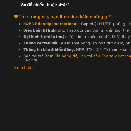
R.Fernández
ℹ️️
Sơ đồ chiến thuật:
4-4-2
Trên trang này bạn theo dõi được những gì?
KQBD
Friendly International
:
Cập nhật HT/FT, phút ghi b
Diễn biến & Highlight:
Theo dõi bàn thắng, kiến tạo, thẻ
Đội hình & chiến thuật:
đội hình ra sân, sơ đồ, HLV, thay 
Thống kê trận đấu:
Kiểm soát bóng, số pha dứt điểm, ph
Thông tin kèo & biến động:
HDP, T/X, 1X2 để tham khảo n
Bạn có thể Xem
Tin bóng đá
,
lịch thi đấu
Friendly Intern
Keolive.
Xem thêm