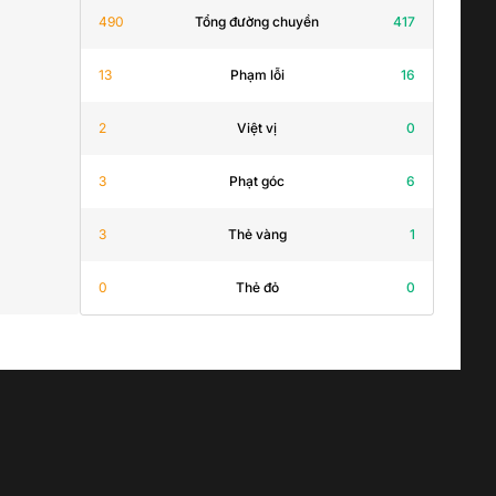
490
Tổng đường chuyền
417
13
Phạm lỗi
16
2
Việt vị
0
3
Phạt góc
6
3
Thẻ vàng
1
0
Thẻ đỏ
0