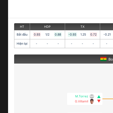
HT
HDP
TX
Bắt đầu
0.93
1/2
0.88
-0.93
1.25
0.72
-0.21
Hiện tại
-
-
-
-
-
-
-
Bol
M.Torrez
G.Villamíl