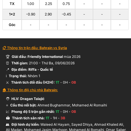
TX
1.00
2.25
0.75
-
-
-
1×2
-0.90
2.90
-0.45
-
-
-
Góc
-
-
-
-
-
-
📋 Thông tin trận đấu:
Bahrain
vs
Syria
🏆
Giải đấu:
Friendly International
mùa
2026
⏰
Thời gian:
21:00
-
Thứ Ba, 09/06/2026
📍
Địa điểm:
Riffa
- Quốc tế
ℹ️
Trạng thái:
Nhóm 1
⚔️
Thành tích đối đầu (H2H):
1
T
-
0
H -
0
B
🏠 Thông tin đội chủ nhà
Bahrain
:
🧑
HLV:
Dragan Talajić
⭐
Cầu thủ nổi bật:
Ahmed Bughammar, Mohamed Al Romaihi
📈
Phong độ 5 trận gần nhất:
1
T
-
0
H -
0
B
🏟️
Thành tích sân nhà:
1
T
-
1
H -
3
B
👥
Đội hình dự kiến
:
Waleed Al Hayam, Sayed Dhiya, Ahmad Khaled Ali,
Ali Madan, Mohamed Jasim Marhoon, Mohamed Al Romaihi, Omar Saber,