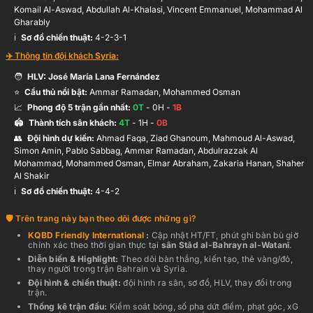
Komail Al-Aswad, Abdullah Al-Khalasi, Vincent Emmanuel, Mohammad Al
Gharably
ℹ️️
Sơ đồ chiến thuật:
4-2-3-1
✈️ Thông tin đội khách
Syria
:
🧑
HLV:
José María Lana Fernández
⭐
Cầu thủ nổi bật:
Ammar Ramadan, Mohammed Osman
📈
Phong độ 5 trận gần nhất:
0
T
-
0
H -
1
B
🏟️
Thành tích sân khách:
4
T
-
1
H -
0
B
👥
Đội hình dự kiến
:
Ahmad Faqa, Ziad Ghanoum, Mahmoud Al-Aswad,
Simon Amin, Pablo Sabbag, Ammar Ramadan, Abdulrazzak Al
Mohammad, Mohammed Osman, Elmar Abraham, Zakaria Hanan, Shaher
Al Shakir
ℹ️️
Sơ đồ chiến thuật:
4-4-2
Trên trang này bạn theo dõi được những gì?
KQBD
Friendly International
:
Cập nhật HT/FT, phút ghi bàn bù giờ
chính xác theo thời gian thực
tại
sân
Stād al-Bahrayn al-Watanī
.
Diễn biến & Highlight:
Theo dõi bàn thắng, kiến tạo, thẻ vàng/đỏ,
thay người trong trận
Bahrain
và
Syria
.
Đội hình & chiến thuật:
đội hình ra sân, sơ đồ, HLV, thay đổi trong
trận.
Thống kê trận đấu:
Kiểm soát bóng, số pha dứt điểm, phạt góc, xG