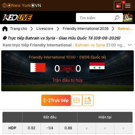
11
New York
VN
Trang chủ
Livescore
Friendly International 2026
Bahrain vs Syria ngày 09-06-2026
🔴 Trực tiếp Bahrain vs Syria - Giao Hữu Quốc Tế (09-06-2026)
Xem trực tiếp
Friendly International
:
Bahrain
vs
Syria
21:00
ngày
09-
Xe
Friendly International
10:00 -
09/06
(Quốc tế)
0
0
CANC
Trận đấu bị hủy
Trực tiếp
Bắt đầu
Hiện tại
HDP
0.92
-1/4
0.88
-
-
-