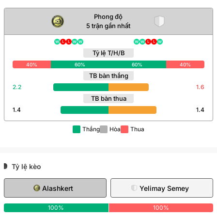
Phong độ
5 trận gần nhất
Tỷ lệ T/H/B
40
%
60
%
60
%
40
%
TB bàn thắng
2.2
1.6
TB bàn thua
1.4
1.4
Thắng
Hòa
Thua
Tỷ lệ kèo
Alashkert
Yelimay Semey
100
%
100
%