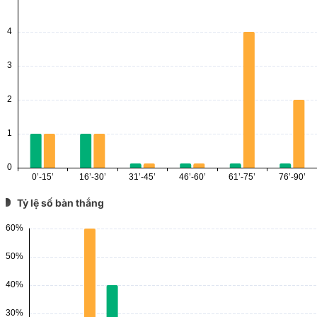
Tỷ lệ số bàn thắng