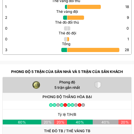
Thẻ vàng đối thủ
1
18
Thẻ vàng đội
2
9
Thẻ đỏ đối thủ
0
0
Thẻ đỏ đội
0
1
Tổng
3
28
PHONG ĐỘ 5 TRẬN CỦA SÂN NHÀ VÀ 5 TRẬN CỦA SÂN KHÁCH
Phong độ
5 trận gần nhất
PHONG ĐỘ THẮNG HÒA BẠI
Tỷ lệ T/H/B
60
%
20
%
20
%
40
%
40
%
20
%
THẺ ĐỎ TB / THẺ VÀNG TB