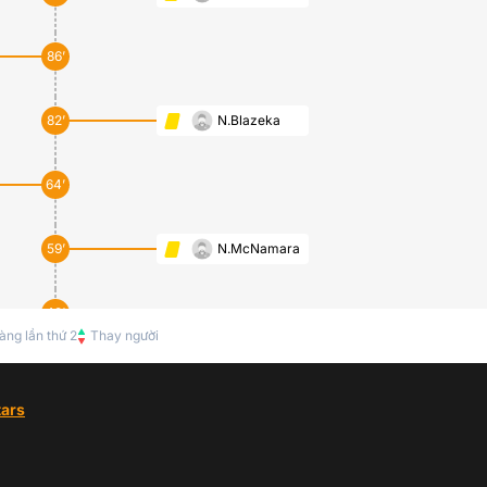
86’
82’
N.Blazeka
64’
59’
N.McNamara
49’
àng lần thứ 2
Thay người
43’
H. Gow
ars
B.Kebede
29’
Hỗ trợ:
D.Niyonkuru