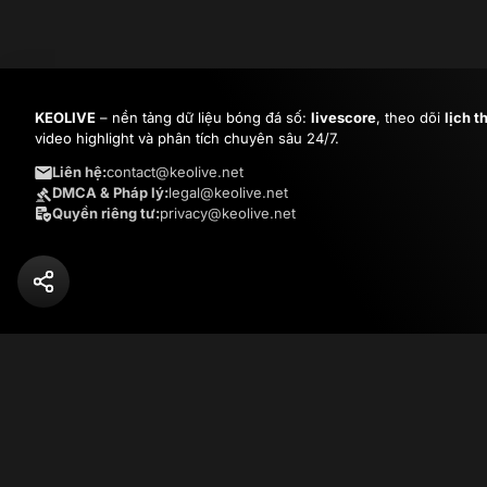
KEOLIVE
– nền tảng dữ liệu bóng đá số:
livescore
, theo dõi
lịch t
video highlight và phân tích chuyên sâu 24/7.
Liên hệ:
contact@keolive.net
DMCA & Pháp lý:
legal@keolive.net
Quyền riêng tư:
privacy@keolive.net
© Copyright
2026
KEOLIVE.NET