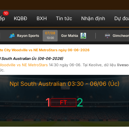
10
iếp
KQBĐ
BXH
Tin tức
Nhận định
Dự đo
07/08
Rayon Sports
Gor Mahia
Gimcheon Sa
13:00
te City Woodville vs NE MetroStars ngày 06-06-2026
pl South Australian Úc (06-06-2026)
Woodville
vs
NE MetroStars
14:30
ngày
06-06
. Tại
Keolive
, dữ liệu
livesc
ức.
Npl South Australian
03:30 -
06/06
(Úc)
1
2
FT