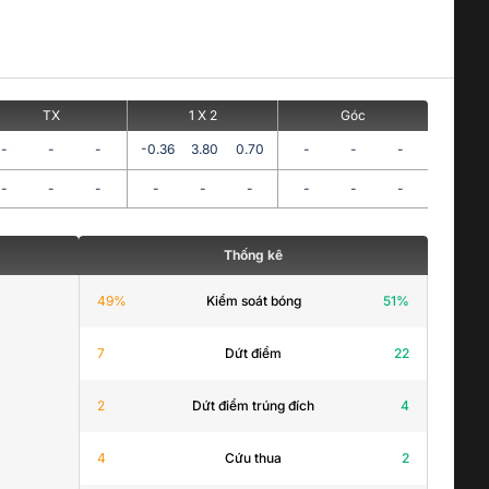
TX
1 X 2
Góc
-
-
-
-0.36
3.80
0.70
-
-
-
-
-
-
-
-
-
-
-
-
Thống kê
49
%
Kiểm soát bóng
51
%
7
Dứt điểm
22
2
Dứt điểm trúng đích
4
4
Cứu thua
2