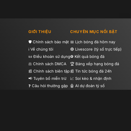
GIỚI THIỆU
CHUYÊN MỤC NỔI BẬT
Chính sách bảo mật
Lịch bóng đá hôm nay
Về chúng tôi
Livescore (tỷ số trực tiếp)
Điều khoản sử dụng
Kết quả bóng đá
Chính sách DMCA
Bảng xếp hạng bóng đá
Chính sách biên tập
Tin tức bóng đá 24h
Tuyên bố miễn trừ
Soi kèo & nhận định
Câu hỏi thường gặp
AI dự đoán tỷ số
Hướng dẫn sử dụng
Highlight bóng đá
Tip bóng đá