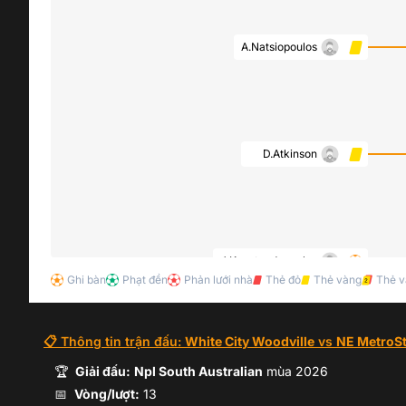
A.Natsiopoulos
D.Atkinson
J.Konstandopoulos
Ghi bàn
Phạt đền
Phản lưới nhà
Thẻ đỏ
Thẻ vàng
Thẻ v
📋 Thông tin trận đấu:
White City Woodville
vs
NE MetroSt
🏆
Giải đấu:
Npl South Australian
mùa
2026
📅
Vòng/lượt:
13