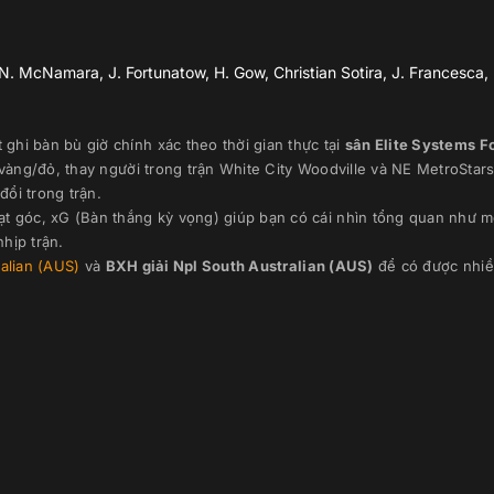
. McNamara, J. Fortunatow, H. Gow, Christian Sotira, J. Francesca,
ghi bàn bù giờ chính xác theo thời gian thực
tại
sân
Elite Systems F
 vàng/đỏ, thay người trong trận
White City Woodville
và
NE MetroStar
đổi trong trận.
ạt góc, xG (Bàn thắng kỳ vọng) giúp bạn có cái nhìn tổng quan như m
hịp trận.
alian (AUS)
và
BXH giải
Npl South Australian (AUS)
để có được nhiều