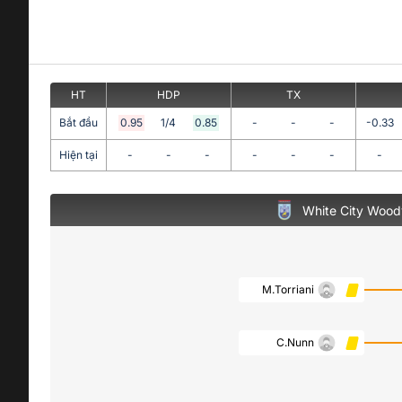
HT
HDP
TX
Bắt đầu
0.95
1/4
0.85
-
-
-
-0.33
Hiện tại
-
-
-
-
-
-
-
White City Woodv
M.Torriani
C.Nunn