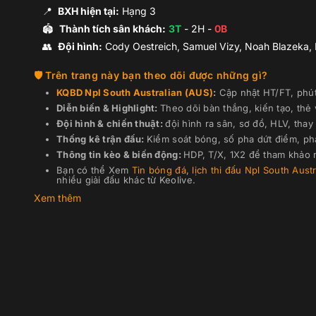
📍
BXH hiện tại:
Hạng
3
🏟️
Thành tích sân khách:
3
T
-
2
H -
0
B
👥
Đội hình
:
Cody Oestreich, Samuel Vizy, Noah Blazeka, N
Trên trang này bạn theo dõi được những gì?
KQBD
Npl South Australian (AUS)
:
Cập nhật HT/FT, phút 
Diễn biến & Highlight:
Theo dõi bàn thắng, kiến tạo, thẻ
Đội hình & chiến thuật:
đội hình ra sân, sơ đồ, HLV, thay 
Thống kê trận đấu:
Kiểm soát bóng, số pha dứt điểm, ph
Thông tin kèo & biến động:
HDP, T/X, 1X2 để tham khảo n
Bạn có thể Xem
Tin bóng đá
,
lịch thi đấu
Npl South Austr
nhiều giải đấu khác từ Keolive.
Xem thêm