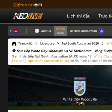
New York
VN
Lịch thi đấu
Trực t
07/08
dia
Jamus
Al Hilal Omdurman
09:00
Trang chủ
Livescore
Npl South Australian 2026
Whi
🔴 Trực tiếp White City Woodville vs NE MetroStars - Vòng 13 N
Xem trực tiếp
Npl South Australian (AUS)
vòng 13
:
White City 
xếp hạng
Npl South Australian (AUS)
và đội hình ra sân chính th
White City Woodville
3
5