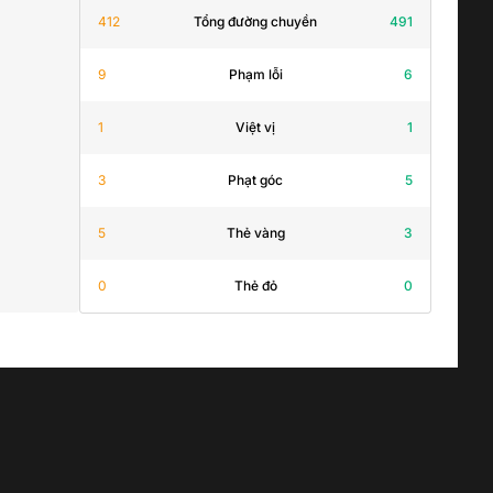
412
Tổng đường chuyền
491
9
Phạm lỗi
6
1
Việt vị
1
3
Phạt góc
5
5
Thẻ vàng
3
0
Thẻ đỏ
0