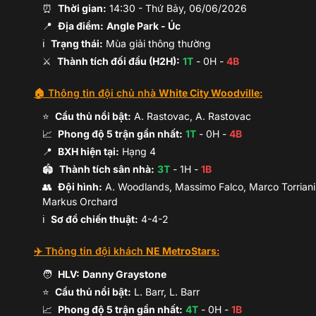
⏰
Thời gian:
14:30
-
Thứ Bảy, 06/06/2026
📍
Địa điểm:
Angle Park
- Úc
F.Niyonkuru
ℹ️
Trạng thái:
Mùa giải thông thường
⚔️
Thành tích đối đầu (H2H):
1
T
-
0
H -
4
B
🏠 Thông tin đội chủ nhà
White City Woodville
:
⭐
Cầu thủ nổi bật:
A. Rastovac, A. Rastovac
📈
Phong độ 5 trận gần nhất:
1
T
-
0
H -
4
B
📍
BXH hiện tại:
Hạng
4
🏟️
Thành tích sân nhà:
3
T
-
1
H -
1
B
👥
Đội hình
:
A. Woodlands, Massimo Falco, Marco Torriani,
Markus Orchard
ℹ️️
Sơ đồ chiến thuật:
4-4-2
✈️ Thông tin đội khách
NE MetroStars
:
🧑
HLV:
Danny Graystone
⭐
Cầu thủ nổi bật:
L. Barr, L. Barr
📈
Phong độ 5 trận gần nhất:
4
T
-
0
H -
1
B