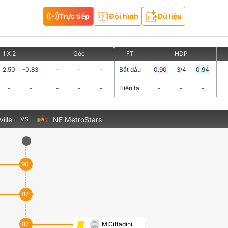
Trực tiếp
Đội hình
Dữ liệu
1 X 2
Góc
FT
HDP
2.50
-0.83
-
-
-
Bắt đầu
0.90
3/4
0.94
-
-
-
-
-
Hiện tại
-
-
-
ille
NE MetroStars
VS
90’
87’
87’
M.Cittadini