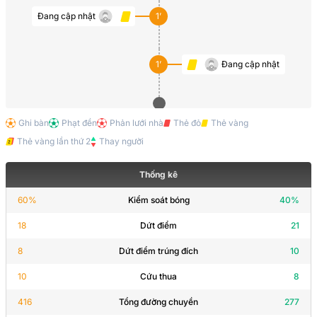
Đang cập nhật
1’
1’
Đang cập nhật
Ghi bàn
Phạt đền
Phản lưới nhà
Thẻ đỏ
Thẻ vàng
Thẻ vàng lần thứ 2
Thay người
Thống kê
60
%
Kiểm soát bóng
40
%
18
Dứt điểm
21
8
Dứt điểm trúng đích
10
10
Cứu thua
8
416
Tổng đường chuyền
277