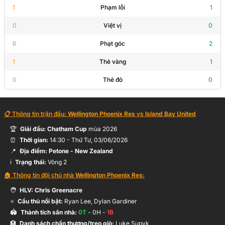
1
Phạm lỗi
1
0
Việt vị
0
6
Phạt góc
2
1
Thẻ vàng
1
0
Thẻ đỏ
0
📋 Thông tin trận đấu:
Wellington Phoenix Res
vs
Island Bay United
🏆
Giải đấu:
Chatham Cup
mùa
2026
⏰
Thời gian:
14:30
-
Thứ Tư, 03/06/2026
📍
Địa điểm:
Petone
- New Zealand
ℹ️
Trạng thái:
Vòng 2
🏠 Thông tin đội chủ nhà
Wellington Phoenix Res
:
🧑
HLV:
Chris Greenacre
⭐
Cầu thủ nổi bật:
Ryan Lee, Dylan Gardiner
🏟️
Thành tích sân nhà:
0
T
-
0
H -
1
B
🏥
Danh sách chấn thương/treo giò:
Luke Supyk