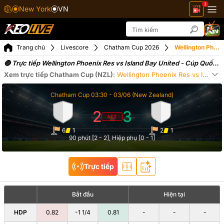
3
New York
VN
Trang chủ
Livescore
Chatham Cup 2026
Wellington Phoenix Res vs Island Bay United ngày 03-06-2026
🔴 Trực tiếp Wellington Phoenix Res vs Island Bay United - Cúp Quốc
Gia New Zealand (03-06-2026)
Xem trực tiếp
Chatham Cup (NZL)
:
Wellington Phoenix Res
vs
Island Bay United
Xe
Chatham Cup
03:30 -
03/06
(New Zealand)
2
3
AET
6
1
2
1
90 phút [2 - 2]
, Hiệp phụ [0 - 1]
Trực tiếp
Bắt đầu
Hiện tại
HDP
0.82
-1 1/4
0.81
-
-
-