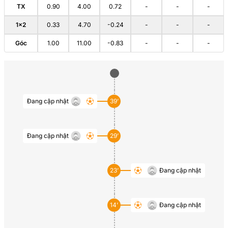
TX
0.90
4.00
0.72
-
-
-
1×2
0.33
4.70
-0.24
-
-
-
Góc
1.00
11.00
-0.83
-
-
-
Đang cập nhật
39’
Đang cập nhật
29’
23’
Đang cập nhật
14’
Đang cập nhật