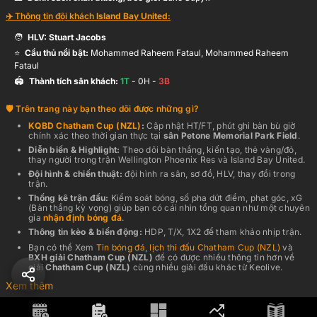
✈️ Thông tin đội khách
Island Bay United
:
🧑
HLV:
Stuart Jacobs
⭐
Cầu thủ nổi bật:
Mohammed Raheem Fataul, Mohammed Raheem
Fataul
🏟️
Thành tích sân khách:
1
T
-
0
H -
3
B
Trên trang này bạn theo dõi được những gì?
KQBD
Chatham Cup (NZL)
:
Cập nhật HT/FT, phút ghi bàn bù giờ
chính xác theo thời gian thực
tại
sân
Petone Memorial Park Field
.
Diễn biến & Highlight:
Theo dõi bàn thắng, kiến tạo, thẻ vàng/đỏ,
thay người trong trận
Wellington Phoenix Res
và
Island Bay United
.
Đội hình & chiến thuật:
đội hình ra sân, sơ đồ, HLV, thay đổi trong
trận.
Thống kê trận đấu:
Kiểm soát bóng, số pha dứt điểm, phạt góc, xG
(Bàn thắng kỳ vọng) giúp bạn có cái nhìn tổng quan như một chuyên
gia
nhận định bóng đá
.
Thông tin kèo & biến động:
HDP, T/X, 1X2 để tham khảo nhịp trận.
Bạn có thể Xem
Tin bóng đá
,
lịch thi đấu
Chatham Cup (NZL)
và
BXH giải
Chatham Cup (NZL)
để có được nhiều thông tin hơn về
giải
Chatham Cup (NZL)
cùng nhiều giải đấu khác từ Keolive.
Xem thêm
Giải thích nhanh kèo & chỉ số (đọc 10 giây là hiểu)
HDP (Kèo Chấp):
Mức chấp giữa
Wellington Phoenix Res
và
Island
Bay United
dựa trên phong độ hiện tại (ví dụ -1/4, -1/2…).