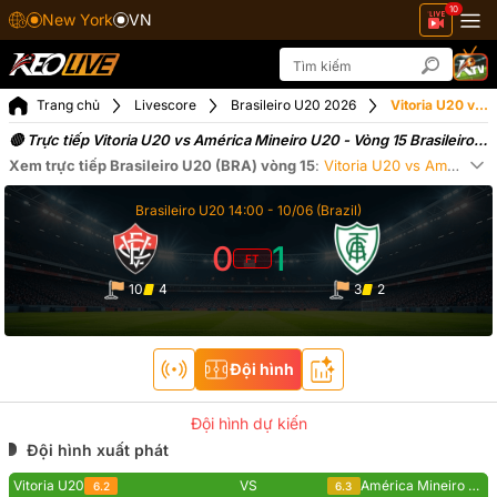
10
New York
VN
Trang chủ
Livescore
Brasileiro U20 2026
Vitoria U20 vs América Mineiro U20 ngày 11-06-2026
🔴 Trực tiếp Vitoria U20 vs América Mineiro U20 - Vòng 15 Brasileiro
U20 Brasil (11-06-2026)
Xem trực tiếp
Brasileiro U20 (BRA)
vòng 15
:
Vitoria U20
vs
América Mineiro U20
Xe
Brasileiro U20
14:00 -
10/06
(Brazil)
0
1
FT
10
4
3
2
Đội hình
Đội hình dự kiến
Đội hình xuất phát
Vitoria U20
VS
América Mineiro U20
6.2
6.3