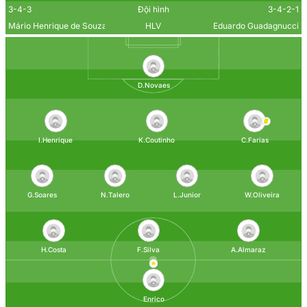
3-4-3
Đội hình
3-4-2-1
Mário Henrique de Souza Rocha
HLV
Eduardo Guadagnucci
D.Novaes
I.Henrique
K.Coutinho
C.Farias
G.Soares
N.Talero
L.Junior
W.Oliveira
H.Costa
F.Silva
A.Almaraz
Enrico