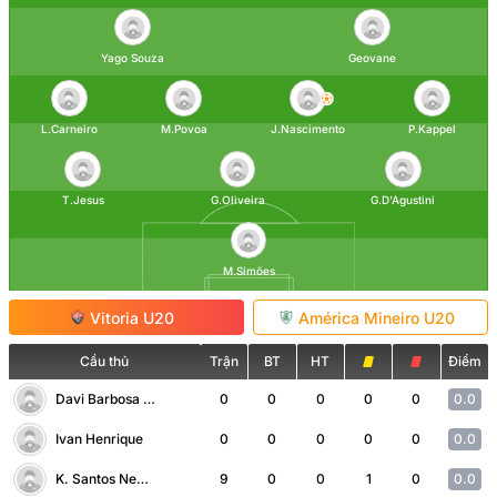
Yago Souza
Geovane
L.Carneiro
M.Povoa
J.Nascimento
P.Kappel
T.Jesus
G.Oliveira
G.D'Agustini
M.Simões
Vitoria U20
América Mineiro U20
Cầu thủ
Trận
BT
HT
Điểm
Davi Barbosa da Silva Novaes
0
0
0
0
0
0.0
Ivan Henrique
0
0
0
0
0
0.0
K. Santos Neves Coutinho
9
0
0
1
0
0.0