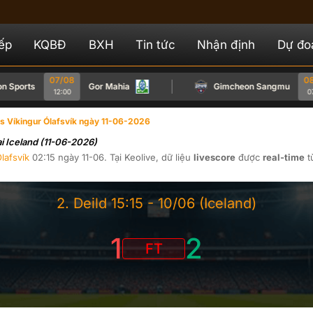
iếp
KQBĐ
BXH
Tin tức
Nhận định
Dự đo
07/08
08/08
orts
Gor Mahia
Gimcheon Sangmu
12:00
07:00
vs Víkingur Ólafsvík ngày 11-06-2026
ai Iceland (11-06-2026)
lafsvík
02:15
ngày
11-06
. Tại
Keolive
, dữ liệu
livescore
được
real-time
t
2. Deild
15:15 -
10/06
(Iceland)
1
2
FT