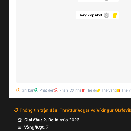
Đang cập nhật
Ghi bàn
Phạt đền
Phản lưới nhà
Thẻ đỏ
Thẻ vàng
Thẻ v
📋 Thông tin trận đấu:
Thróttur Vogar
vs
Víkingur Ólafsví
🏆
Giải đấu:
2. Deild
mùa
2026
📅
Vòng/lượt:
7