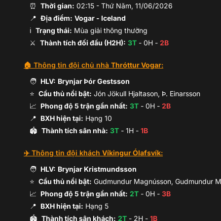
⏰
Thời gian:
02:15
-
Thứ Năm, 11/06/2026
📍
Địa điểm:
Vogar
- Iceland
ℹ️
Trạng thái:
Mùa giải thông thường
⚔️
Thành tích đối đầu (H2H):
3
T
-
0
H -
2
B
🏠 Thông tin đội chủ nhà
Thróttur Vogar
:
🧑
HLV:
Brynjar Þór Gestsson
⭐
Cầu thủ nổi bật:
Jón Jökull Hjaltason, Þ. Einarsson
📈
Phong độ 5 trận gần nhất:
3
T
-
0
H -
2
B
📍
BXH hiện tại:
Hạng
10
🏟️
Thành tích sân nhà:
3
T
-
1
H -
1
B
✈️ Thông tin đội khách
Víkingur Ólafsvík
:
🧑
HLV:
Brynjar Kristmundsson
⭐
Cầu thủ nổi bật:
Gudmundur Magnússon, Gudmundur M
📈
Phong độ 5 trận gần nhất:
2
T
-
0
H -
3
B
📍
BXH hiện tại:
Hạng
5
🏟️
Thành tích sân khách:
2
T
-
2
H -
1
B