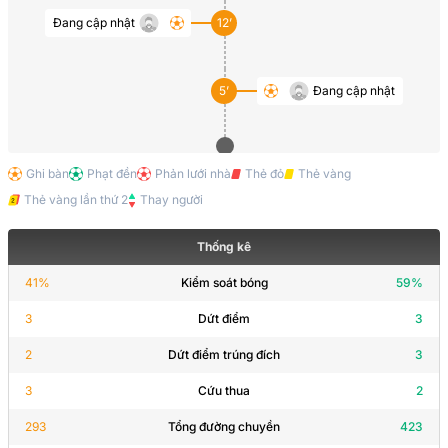
Đang cập nhật
12’
5’
Đang cập nhật
Ghi bàn
Phạt đền
Phản lưới nhà
Thẻ đỏ
Thẻ vàng
Thẻ vàng lần thứ 2
Thay người
Thống kê
41
%
Kiểm soát bóng
59
%
3
Dứt điểm
3
2
Dứt điểm trúng đích
3
3
Cứu thua
2
293
Tổng đường chuyền
423