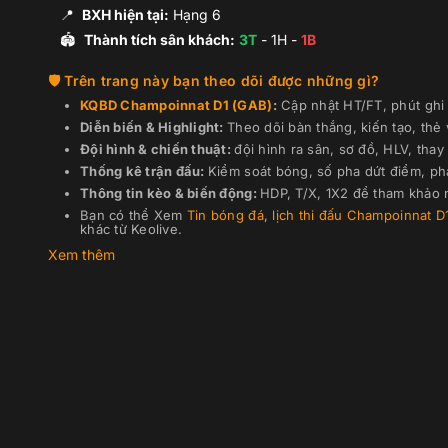
📍
BXH hiện tại:
Hạng
6
🏟️
Thành tích sân khách:
3
T
-
1
H -
1
B
Trên trang này bạn theo dõi được những gì?
KQBD
Champoinnat D1 (GAB)
:
Cập nhật HT/FT, phút ghi 
Diễn biến & Highlight:
Theo dõi bàn thắng, kiến tạo, thẻ
Đội hình & chiến thuật:
đội hình ra sân, sơ đồ, HLV, thay 
Thống kê trận đấu:
Kiểm soát bóng, số pha dứt điểm, ph
Thông tin kèo & biến động:
HDP, T/X, 1X2 để tham khảo n
Bạn có thể Xem
Tin bóng đá
,
lịch thi đấu
Champoinnat D
khác từ Keolive.
Xem thêm