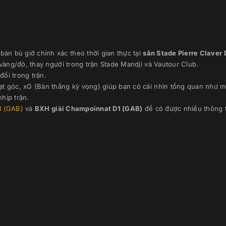
bàn bù giờ chính xác theo thời gian thực
tại
sân
Stade Pierre Claver
 vàng/đỏ, thay người trong trận
Stade Mandji
và
Vautour Club
.
đổi trong trận.
ạt góc, xG (Bàn thắng kỳ vọng) giúp bạn có cái nhìn tổng quan như m
hịp trận.
1 (GAB)
và
BXH giải
Champoinnat D1 (GAB)
để có được nhiều thông t