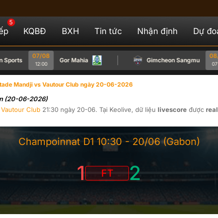
5
iếp
KQBĐ
BXH
Tin tức
Nhận định
Dự đo
07/08
08/08
rts
Gor Mahia
Gimcheon Sangmu
12:00
07:00
tade Mandji vs Vautour Club ngày 20-06-2026
on (20-06-2026)
s
Vautour Club
21:30
ngày
20-06
. Tại
Keolive
, dữ liệu
livescore
được
rea
Champoinnat D1
10:30 -
20/06
(Gabon)
1
2
FT