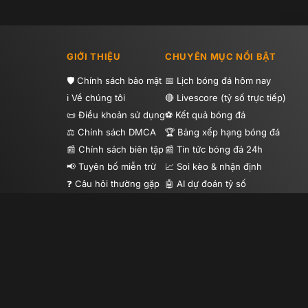
GIỚI THIỆU
CHUYÊN MỤC NỔI BẬT
Chính sách bảo mật
Lịch bóng đá hôm nay
Về chúng tôi
Livescore (tỷ số trực tiếp)
Điều khoản sử dụng
Kết quả bóng đá
Chính sách DMCA
Bảng xếp hạng bóng đá
Chính sách biên tập
Tin tức bóng đá 24h
Tuyên bố miễn trừ
Soi kèo & nhận định
Câu hỏi thường gặp
AI dự đoán tỷ số
Hướng dẫn sử dụng
Highlight bóng đá
Tip bóng đá