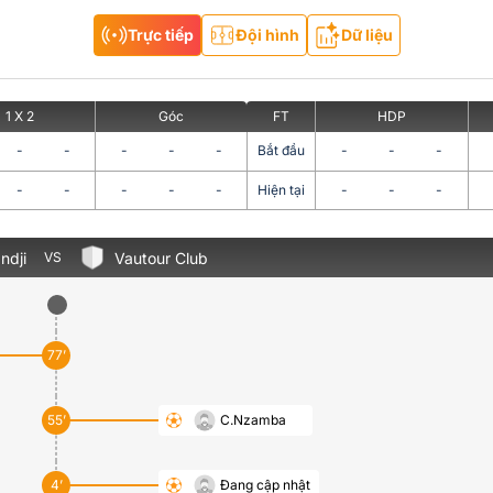
Trực tiếp
Đội hình
Dữ liệu
1 X 2
Góc
FT
HDP
-
-
-
-
-
Bắt đầu
-
-
-
-
-
-
-
-
Hiện tại
-
-
-
ndji
Vautour Club
VS
77’
55’
C.Nzamba
4’
Đang cập nhật