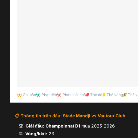
Ghi bàn
Phạt đền
Phản lưới nhà
Thẻ đỏ
Thẻ vàng
Thẻ v
📋 Thông tin trận đấu:
Stade Mandji
vs
Vautour Club
🏆
Giải đấu:
Champoinnat D1
mùa
2025-2026
📅
Vòng/lượt:
23