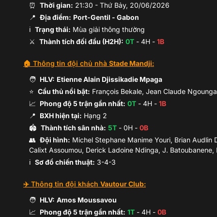
⏰
Thời gian:
21:30
-
Thứ Bảy, 20/06/2026
📍
Địa điểm:
Port-Gentil
- Gabon
ℹ️
Trạng thái:
Mùa giải thông thường
⚔️
Thành tích đối đầu (H2H):
0
T
-
4
H -
1
B
🏠 Thông tin đội chủ nhà
Stade Mandji
:
🧑
HLV:
Etienne Alain Djissikadie Mpaga
⭐
Cầu thủ nổi bật:
François Bekale, Jean Claude Ngounga
📈
Phong độ 5 trận gần nhất:
0
T
-
4
H -
1
B
📍
BXH hiện tại:
Hạng
2
🏟️
Thành tích sân nhà:
5
T
-
0
H -
0
B
👥
Đội hình
:
Michel Stephane Manime Youri, Brian Audlin D
Calixt Assoumou, Derick Ladoine Ndinga, J. Batoubanene, 
ℹ️️
Sơ đồ chiến thuật:
3-4-3
✈️ Thông tin đội khách
Vautour Club
:
🧑
HLV:
Amos Moussavou
📈
Phong độ 5 trận gần nhất:
1
T
-
4
H -
0
B