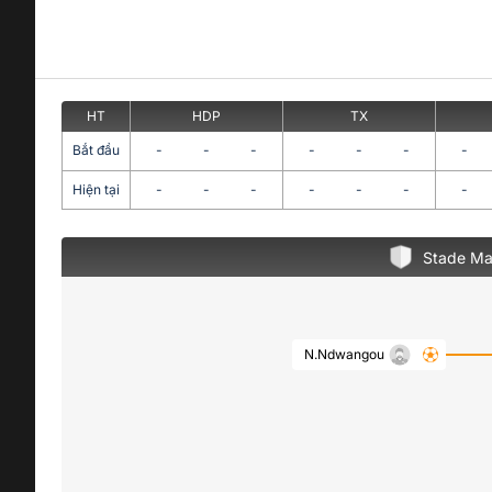
HT
HDP
TX
Bắt đầu
-
-
-
-
-
-
-
Hiện tại
-
-
-
-
-
-
-
Stade Ma
N.Ndwangou