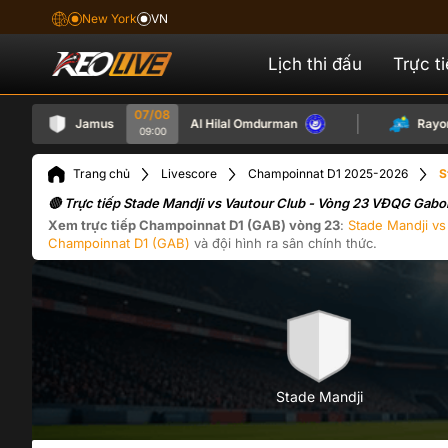
New York
VN
Lịch thi đấu
Trực t
07/08
Jamus
Al Hilal Omdurman
Rayon Spo
09:00
Trang chủ
Livescore
Champoinnat D1 2025-2026
S
🔴 Trực tiếp Stade Mandji vs Vautour Club - Vòng 23 VĐQG Gab
Xem trực tiếp
Champoinnat D1 (GAB)
vòng 23
:
Stade Mandji
v
Champoinnat D1 (GAB)
và đội hình ra sân chính thức.
Stade Mandji