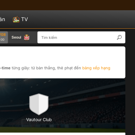
án
TV
08/08
Seoul
Bucheon 1995
Gwangju
07:00
l-time
từng giây: từ bàn thắng, thẻ phạt đến
bảng xếp hạng
Vautour Club