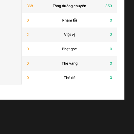
368
Tổng đường chuyền
353
0
Phạm lỗi
0
2
Việt vị
2
0
Phạt góc
0
0
Thẻ vàng
0
0
Thẻ đỏ
0