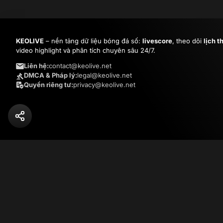
KEOLIVE
– nền tảng dữ liệu bóng đá số:
livescore
, theo dõi
lịch t
video highlight và phân tích chuyên sâu 24/7.
Liên hệ:
contact@keolive.net
DMCA & Pháp lý:
legal@keolive.net
Quyền riêng tư:
privacy@keolive.net
© Copyright
2026
KEOLIVE.NET