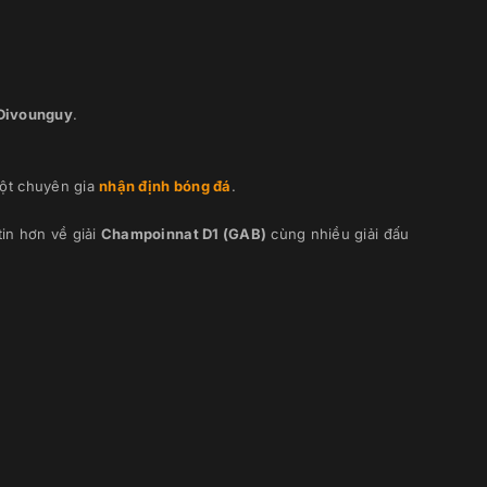
 Divounguy
.
ột chuyên gia
nhận định bóng đá
.
in hơn về giải
Champoinnat D1 (GAB)
cùng nhiều giải đấu