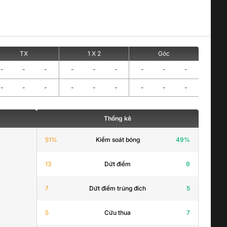
TX
1 X 2
Góc
-
-
-
-
-
-
-
-
-
-
-
-
-
-
-
-
-
-
Thống kê
51
%
Kiểm soát bóng
49
%
13
Dứt điểm
9
7
Dứt điểm trúng đích
5
5
Cứu thua
7