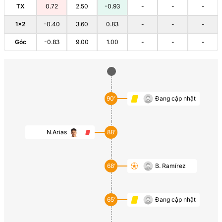
TX
0.72
2.50
-0.93
-
-
-
1×2
-0.40
3.60
0.83
-
-
-
Góc
-0.83
9.00
1.00
-
-
-
90’
Đang cập nhật
N.Arias
88’
68’
B. Ramírez
65’
Đang cập nhật