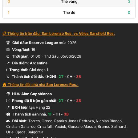
0
Thẻ vàng
2
1
Thẻ đỏ
0
📋 Thông tin trận đấu:
San Lorenzo Res.
vs
Vélez Sársfield Res.
🏆
Giải đấu:
Reserve League
mùa
2026
📅
Vòng/lượt:
16
⏰
Thời gian:
01:00
-
Thứ Sáu, 05/06/2026
📍
Địa điểm:
Argentina
ℹ️
Trạng thái:
Giai đoạn 1
⚔️
Thành tích đối đầu (H2H):
2
T
-
0
H -
3
B
🏠 Thông tin đội chủ nhà
San Lorenzo Res.
:
🧑
HLV:
Alan Capobianco
📈
Phong độ 5 trận gần nhất:
2
T
-
0
H -
3
B
📍
BXH hiện tại:
Hạng
22
🏟️
Thành tích sân nhà:
1
T
-
1
H -
3
B
👥
Đội hình
:
Torres, Greco, Ramiro Jonas Pedroza, Nicolas Blanco,
Cristian Gallardo, Crisafulli, Yaciuk, Gonzalo Alassia, Branco Salinardi,
Uriel Ojeda, Baigorria