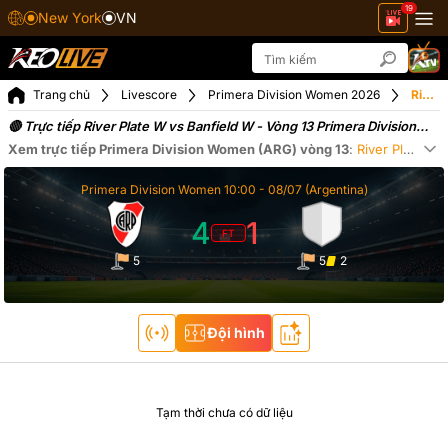
19
New York
VN
Trang chủ
Livescore
Primera Division Women 2026
River Plate W vs Banfield W ngày 08-07-2026
🔴 Trực tiếp River Plate W vs Banfield W - Vòng 13 Primera Division
Wome Argentinan (08-07-2026)
Xem trực tiếp
Primera Division Women (ARG)
vòng 13
:
River Plate W
Xe
Primera Division Women
10:00 -
08/07
(Argentina)
4
1
FT
5
5
2
Đội hình
Tạm thời chưa có dữ liệu