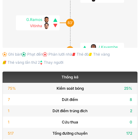
G.Ramos
83’
Vitinha
J.Kayembe
74’
A.Masuaku
Ghi bàn
Phạt đền
Phản lưới nhà
Thẻ đỏ
Thẻ vàng
Thẻ vàng lần thứ 2
Thay người
C.Pickel
Thống kê
74’
E.Kayembe
75
%
Kiểm soát bóng
25
%
7
Dứt điểm
8
N.Semedo
72’
N.Mendes
1
Dứt điểm trúng đích
2
1
Cứu thua
0
R.Leão
71’
517
Tổng đường chuyền
172
Pedro Neto