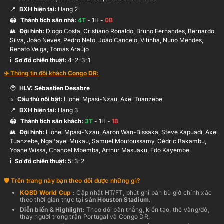
João Neves
6’
📍
BXH hiện tại:
Hạng
2
Hỗ trợ:
Pedro Neto
🏟️
Thành tích sân nhà:
4
T
-
1
H -
0
B
👥
Đội hình
:
Diogo Costa, Cristiano Ronaldo, Bruno Fernandes, Bernardo
Silva, João Neves, Pedro Neto, João Cancelo, Vitinha, Nuno Mendes,
Renato Veiga, Tomás Araújo
ℹ️️
Sơ đồ chiến thuật:
4-2-3-1
✈️ Thông tin đội khách
Congo DR
:
🧑
HLV:
Sébastien Desabre
⭐
Cầu thủ nổi bật:
Lionel Mpasi-Nzau, Axel Tuanzebe
📍
BXH hiện tại:
Hạng
3
🏟️
Thành tích sân khách:
3
T
-
1
H -
1
B
👥
Đội hình
:
Lionel Mpasi-Nzau, Aaron Wan-Bissaka, Steve Kapuadi, Axel
Tuanzebe, Ngal'ayel Mukau, Samuel Moutoussamy, Cédric Bakambu,
Yoane Wissa, Chancel Mbemba, Arthur Masuaku, Edo Kayembe
ℹ️️
Sơ đồ chiến thuật:
5-3-2
Trên trang này bạn theo dõi được những gì?
KQBD
World Cup
:
Cập nhật HT/FT, phút ghi bàn bù giờ chính xác
theo thời gian thực
tại
sân
Houston Stadium
.
Diễn biến & Highlight:
Theo dõi bàn thắng, kiến tạo, thẻ vàng/đỏ,
thay người trong trận
Portugal
và
Congo DR
.