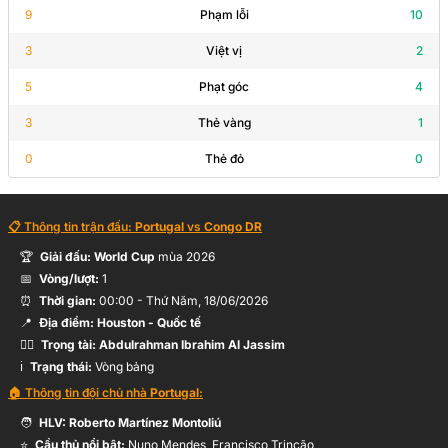
9
Phạm lỗi
10
3
Việt vị
2
N.Sadiki
57’
N.Mukau
5
Phạt góc
4
3
Thẻ vàng
1
F.Conceição
46’
0
Thẻ đỏ
0
B.Silva
📋 Thông tin trận đấu:
Portugal
vs
Congo DR
Y.Wissa
45’
Hỗ trợ:
A.Masuaku
🏆
Giải đấu:
World Cup
mùa
2026
📅
Vòng/lượt:
1
⏰
Thời gian:
00:00
-
Thứ Năm, 18/06/2026
32’
C.Mbemba
📍
Địa điểm:
Houston
- Quốc tế
🧑‍⚖️
Trọng tài:
Abdulrahman Ibrahim Al Jassim
ℹ️
Trạng thái:
Vòng bảng
B.Silva
13’
🏠 Thông tin đội chủ nhà
Portugal
:
🧑
HLV:
Roberto Martínez Montoliú
⭐
Cầu thủ nổi bật:
Nuno Mendes, Francisco Trincão