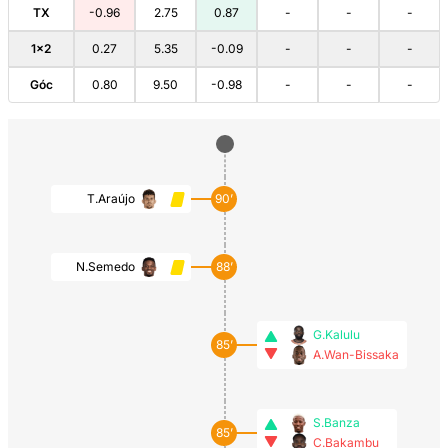
TX
-0.96
2.75
0.87
-
-
-
1×2
0.27
5.35
-0.09
-
-
-
Góc
0.80
9.50
-0.98
-
-
-
T.Araújo
90’
N.Semedo
88’
G.Kalulu
85’
A.Wan-Bissaka
S.Banza
85’
C.Bakambu