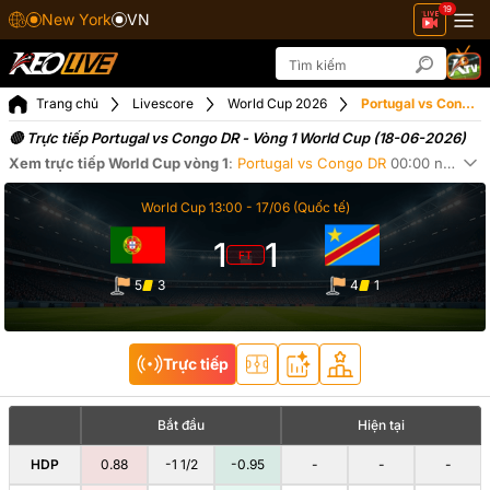
19
New York
VN
Trang chủ
Livescore
World Cup 2026
Portugal vs Congo DR ngày 18-06-2026
🔴 Trực tiếp Portugal vs Congo DR - Vòng 1 World Cup (18-06-2026)
Xem trực tiếp
World Cup
vòng 1
:
Portugal
vs
Congo DR
00:00
ngày
18
Xe
World Cup
13:00 -
17/06
(Quốc tế)
1
1
FT
5
3
4
1
Trực tiếp
Bắt đầu
Hiện tại
HDP
0.88
-1 1/2
-0.95
-
-
-