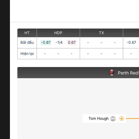
HT
HDP
TX
Bắt đầu
-0.87
-1/4
0.67
-
-
-
-0.67
Hiện tại
-
-
-
-
-
-
-
Perth Red
Tom Hough