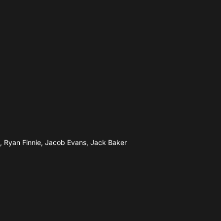
, Ryan Finnie, Jacob Evans, Jack Baker