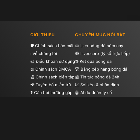
GIỚI THIỆU
CHUYÊN MỤC NỔI BẬT
Chính sách bảo mật
Lịch bóng đá hôm nay
Về chúng tôi
Livescore (tỷ số trực tiếp)
Điều khoản sử dụng
Kết quả bóng đá
Chính sách DMCA
Bảng xếp hạng bóng đá
Chính sách biên tập
Tin tức bóng đá 24h
Tuyên bố miễn trừ
Soi kèo & nhận định
Câu hỏi thường gặp
AI dự đoán tỷ số
Hướng dẫn sử dụng
Highlight bóng đá
Tip bóng đá