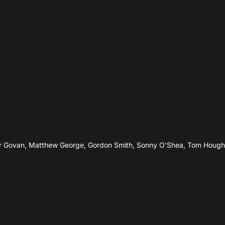
air Govan, Matthew George, Gordon Smith, Sonny O'Shea, Tom Hough