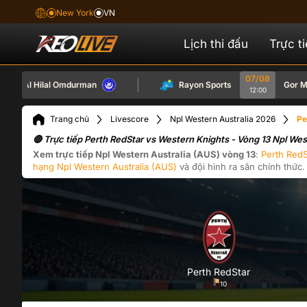
New York
VN
Lịch thi đấu
Trực t
07/08
Al Hilal Omdurman
Rayon Sports
Gor Mahi
12:00
Trang chủ
Livescore
Npl Western Australia 2026
Pe
🔴 Trực tiếp Perth RedStar vs Western Knights - Vòng 13 Npl We
Xem trực tiếp
Npl Western Australia (AUS)
vòng 13
:
Perth RedS
hạng
Npl Western Australia (AUS)
và đội hình ra sân chính thức.
Perth RedStar
10