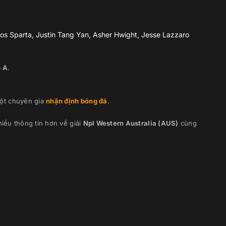
nos Sparta, Justin Tang Yan, Asher Hwight, Jesse Lazzaro
 A
.
ột chuyên gia
nhận định bóng đá
.
iều thông tin hơn về giải
Npl Western Australia (AUS)
cùng