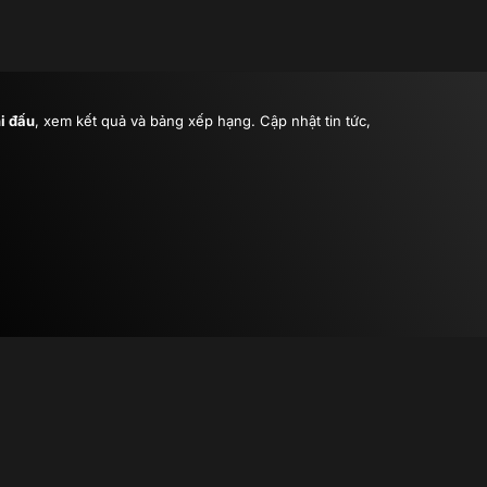
hi đấu
, xem kết quả và bảng xếp hạng. Cập nhật tin tức,