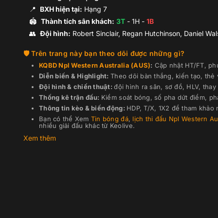
📍
BXH hiện tại:
Hạng
7
🏟️
Thành tích sân khách:
3
T
-
1
H -
1
B
👥
Đội hình
:
Robert Sinclair, Regan Hutchinson, Daniel Wa
Trên trang này bạn theo dõi được những gì?
KQBD
Npl Western Australia (AUS)
:
Cập nhật HT/FT, phút
Diễn biến & Highlight:
Theo dõi bàn thắng, kiến tạo, thẻ
Đội hình & chiến thuật:
đội hình ra sân, sơ đồ, HLV, thay 
Thống kê trận đấu:
Kiểm soát bóng, số pha dứt điểm, ph
Thông tin kèo & biến động:
HDP, T/X, 1X2 để tham khảo n
Bạn có thể Xem
Tin bóng đá
,
lịch thi đấu
Npl Western Aus
nhiều giải đấu khác từ Keolive.
Xem thêm