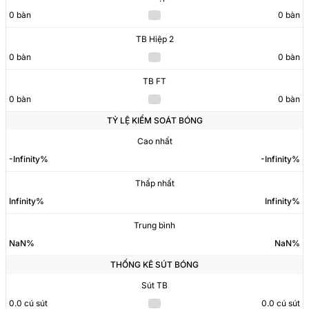
0 bàn
0 bàn
TB Hiệp 2
0 bàn
0 bàn
TB FT
0 bàn
0 bàn
TỶ LỆ KIỂM SOÁT BÓNG
Cao nhất
-Infinity%
-Infinity%
Thấp nhất
Infinity%
Infinity%
Trung bình
NaN%
NaN%
THỐNG KÊ SÚT BÓNG
Sút TB
0.0 cú sút
0.0 cú sút