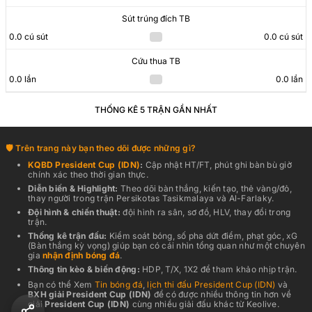
Sút trúng đích TB
0.0 cú sút
0.0 cú sút
Cứu thua TB
0.0 lần
0.0 lần
THỐNG KÊ 5 TRẬN GẦN NHẤT
Trên trang này bạn theo dõi được những gì?
KQBD
President Cup (IDN)
:
Cập nhật HT/FT, phút ghi bàn bù giờ
chính xác theo thời gian thực
.
Diễn biến & Highlight:
Theo dõi bàn thắng, kiến tạo, thẻ vàng/đỏ,
thay người trong trận
Persikotas Tasikmalaya
và
Al-Farlaky
.
Đội hình & chiến thuật:
đội hình ra sân, sơ đồ, HLV, thay đổi trong
trận.
Thống kê trận đấu:
Kiểm soát bóng, số pha dứt điểm, phạt góc, xG
(Bàn thắng kỳ vọng) giúp bạn có cái nhìn tổng quan như một chuyên
gia
nhận định bóng đá
.
Thông tin kèo & biến động:
HDP, T/X, 1X2 để tham khảo nhịp trận.
Bạn có thể Xem
Tin bóng đá
,
lịch thi đấu
President Cup (IDN)
và
BXH giải
President Cup (IDN)
để có được nhiều thông tin hơn về
giải
President Cup (IDN)
cùng nhiều giải đấu khác từ Keolive.