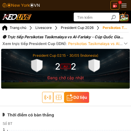
2
New York
VN
Trang chủ
Livescore
President Cup 2026
Persikotas Tasikmalaya vs Al-Farlaky ngày 30-05-2026
🔴 Trực tiếp Persikotas Tasikmalaya vs Al-Farlaky - Cúp Quốc Gia
Indonesia (30-05-2026)
Xem trực tiếp
President Cup (IDN)
:
Persikotas Tasikmalaya
vs
Al-Farlaky
Xe
President Cup
02:15 -
30/05
(Indonesia)
2
2
AU
Đang chờ cập nhật
Dữ liệu
Thời điểm có bàn thắng