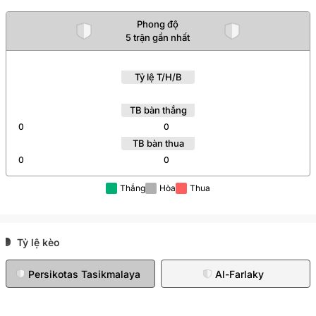
Phong độ
5 trận gần nhất
Tỷ lệ T/H/B
TB bàn thắng
0
0
TB bàn thua
0
0
Thắng
Hòa
Thua
Tỷ lệ kèo
Persikotas Tasikmalaya
Al-Farlaky