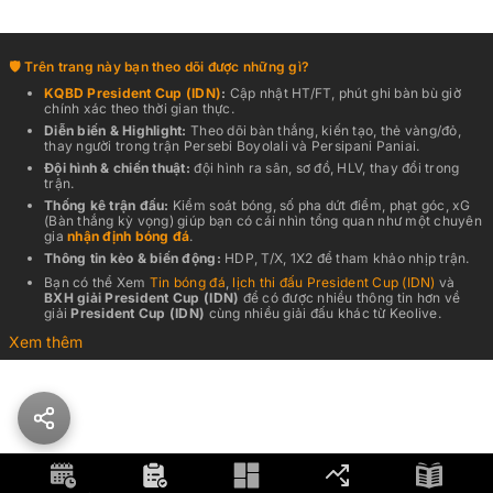
Trên trang này bạn theo dõi được những gì?
KQBD
President Cup (IDN)
:
Cập nhật HT/FT, phút ghi bàn bù giờ
chính xác theo thời gian thực
.
Diễn biến & Highlight:
Theo dõi bàn thắng, kiến tạo, thẻ vàng/đỏ,
thay người trong trận
Persebi Boyolali
và
Persipani Paniai
.
Đội hình & chiến thuật:
đội hình ra sân, sơ đồ, HLV, thay đổi trong
trận.
Thống kê trận đấu:
Kiểm soát bóng, số pha dứt điểm, phạt góc, xG
(Bàn thắng kỳ vọng) giúp bạn có cái nhìn tổng quan như một chuyên
gia
nhận định bóng đá
.
Thông tin kèo & biến động:
HDP, T/X, 1X2 để tham khảo nhịp trận.
Bạn có thể Xem
Tin bóng đá
,
lịch thi đấu
President Cup (IDN)
và
BXH giải
President Cup (IDN)
để có được nhiều thông tin hơn về
giải
President Cup (IDN)
cùng nhiều giải đấu khác từ Keolive.
Xem thêm
Giải thích nhanh kèo & chỉ số (đọc 10 giây là hiểu)
HDP (Kèo Chấp):
Mức chấp giữa
Persebi Boyolali
và
Persipani
Paniai
dựa trên phong độ hiện tại (ví dụ -1/4, -1/2…).
T/X (Tài Xỉu):
Tổng bàn thắng kỳ vọng của cả trận đấu
.
1X2:
1 (chủ nhà thắng) – X (hòa) – 2 (khách thắng).
Nếu có "
Bắt đầu
" và "
Hiện tại
": đó là kèo mở và kèo tại thời điểm
bạn đang xem.
Nếu bạn cần phân tích sâu hơn, xem
nhận định trận
Persebi