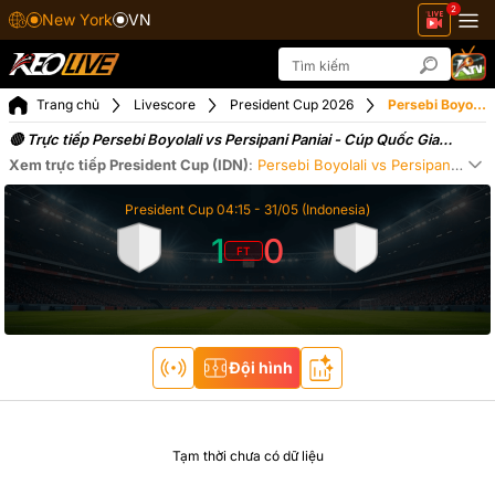
2
New York
VN
Trang chủ
Livescore
President Cup 2026
Persebi Boyolali vs Persipani Paniai ngày 31-05-2026
🔴 Trực tiếp Persebi Boyolali vs Persipani Paniai - Cúp Quốc Gia
Indonesia (31-05-2026)
Xem trực tiếp
President Cup (IDN)
:
Persebi Boyolali
vs
Persipani Paniai
Xe
President Cup
04:15 -
31/05
(Indonesia)
1
0
FT
Đội hình
Tạm thời chưa có dữ liệu