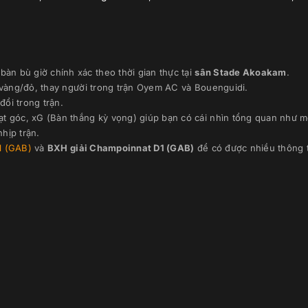
bàn bù giờ chính xác theo thời gian thực
tại
sân
Stade Akoakam
.
 vàng/đỏ, thay người trong trận
Oyem AC
và
Bouenguidi
.
đổi trong trận.
ạt góc, xG (Bàn thắng kỳ vọng) giúp bạn có cái nhìn tổng quan như m
hịp trận.
1 (GAB)
và
BXH giải
Champoinnat D1 (GAB)
để có được nhiều thông t