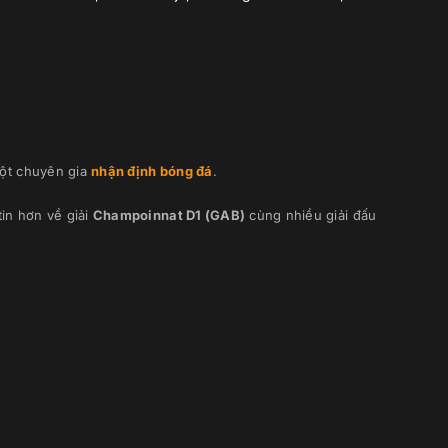
ột chuyên gia
nhận định bóng đá
.
in hơn về giải
Champoinnat D1 (GAB)
cùng nhiều giải đấu