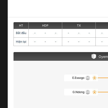
HT
HDP
TX
Bắt đầu
-
-
-
-
-
-
-
Hiện tại
-
-
-
-
-
-
-
Oyem
E.Essogo
G.Ndong