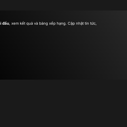
hi đấu
, xem kết quả và bảng xếp hạng. Cập nhật tin tức,