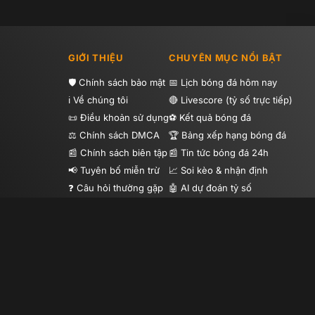
GIỚI THIỆU
CHUYÊN MỤC NỔI BẬT
Chính sách bảo mật
Lịch bóng đá hôm nay
Về chúng tôi
Livescore (tỷ số trực tiếp)
Điều khoản sử dụng
Kết quả bóng đá
Chính sách DMCA
Bảng xếp hạng bóng đá
Chính sách biên tập
Tin tức bóng đá 24h
Tuyên bố miễn trừ
Soi kèo & nhận định
Câu hỏi thường gặp
AI dự đoán tỷ số
Hướng dẫn sử dụng
Highlight bóng đá
Tip bóng đá