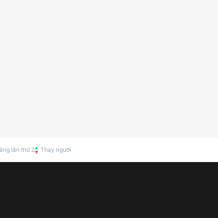
àng lần thứ 2
Thay người