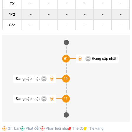
TX
-
-
-
-
-
-
1×2
-
-
-
-
-
-
Góc
-
-
-
-
-
-
61’
Đang cập nhật
Đang cập nhật
19’
Đang cập nhật
17’
Ghi bàn
Phạt đền
Phản lưới nhà
Thẻ đỏ
Thẻ vàng