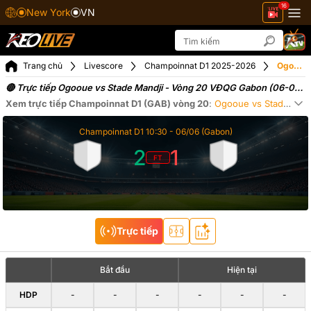
16
New York
VN
Trang chủ
Livescore
Champoinnat D1 2025-2026
Ogooue vs Stade Mandji ngày 06-06-2026
🔴 Trực tiếp Ogooue vs Stade Mandji - Vòng 20 VĐQG Gabon (06-06-
2026)
Xem trực tiếp
Champoinnat D1 (GAB)
vòng 20
:
Ogooue
vs
Stade Mandji
Xe
Champoinnat D1
10:30 -
06/06
(Gabon)
2
1
FT
Trực tiếp
Bắt đầu
Hiện tại
HDP
-
-
-
-
-
-