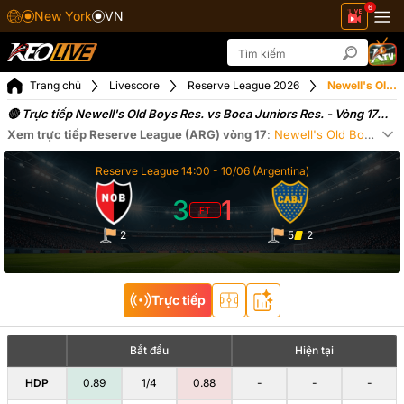
6
New York
VN
Trang chủ
Livescore
Reserve League 2026
Newell's Old Boys Res. vs Boca Juniors Res. ngày 11-06-2026
🔴 Trực tiếp Newell's Old Boys Res. vs Boca Juniors Res. - Vòng 17
Reserve League Argentina (11-06-2026)
Xem trực tiếp
Reserve League (ARG)
vòng 17
:
Newell's Old Boys Res.
Xe
Reserve League
14:00 -
10/06
(Argentina)
3
1
FT
2
5
2
Trực tiếp
Bắt đầu
Hiện tại
HDP
0.89
1/4
0.88
-
-
-