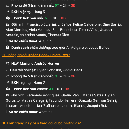
📈
Phong độ 5 trận gần nhất:
0
T
-
2
H -
3
B
📍
BXH hiện tại:
Hạng
5
🏟️
Thành tích sân nhà:
5
T
-
0
H -
0
B
👥
Đội hình
:
Francisco Sciarini, L. Baños, Felipe Calderone, Gino Barrio,
Alan Mereles, Alejo Velacoz, Blas Benedetto, Tomas Viola, Joaquín
Amadio, Valentino Acuña, Thomas Rios
ℹ️️
Sơ đồ chiến thuật:
4-3-1-2
🏥
Danh sách chấn thương/treo giò:
A. Melgarejo, Lucas Baños
✈️ Thông tin đội khách
Boca Juniors Res.
:
🧑
HLV:
Mariano Andrés Herrón
⭐
Cầu thủ nổi bật:
Dylan Gorosito, Gadiel Paoli
📈
Phong độ 5 trận gần nhất:
3
T
-
2
H -
0
B
📍
BXH hiện tại:
Hạng
2
🏟️
Thành tích sân khách:
4
T
-
0
H -
1
B
👥
Đội hình
:
Fernando Rodriguez, Gadiel Paoli, Matías Satas, Dylan
Gorosito, Matias Calegari, Facundo Herrera, Gonzalo Germán Gelini,
Lautaro Mendieta, Iker Zufiaurre, Lautaro Bianco, Joaquín Ruíz
ℹ️️
Sơ đồ chiến thuật:
4-3-1-2
Trên trang này bạn theo dõi được những gì?