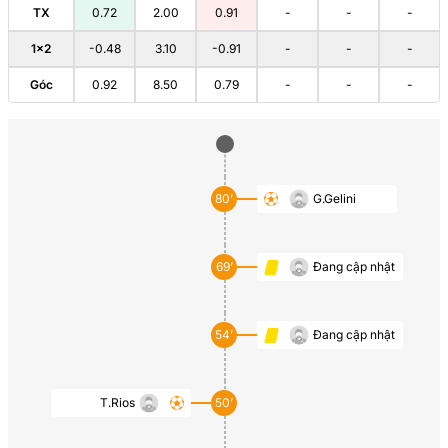
TX
0.72
2.00
0.91
-
-
-
1×2
-0.48
3.10
-0.91
-
-
-
Góc
0.92
8.50
0.79
-
-
-
80’
G.Gelini
69’
Đang cập nhật
54’
Đang cập nhật
T.Rios
50’