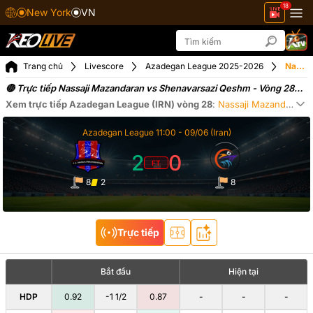
18
New York
VN
Trang chủ
Livescore
Azadegan League 2025-2026
Nassaji Mazandaran vs Shenavarsazi Qeshm ngày 09-06-2026
🔴 Trực tiếp Nassaji Mazandaran vs Shenavarsazi Qeshm - Vòng 28
Hạng Hai Iran (09-06-2026)
Xem trực tiếp
Azadegan League (IRN)
vòng 28
:
Nassaji Mazandaran
v
Xe
Azadegan League
11:00 -
09/06
(Iran)
2
0
FT
8
2
8
Trực tiếp
Bắt đầu
Hiện tại
HDP
0.92
-1 1/2
0.87
-
-
-