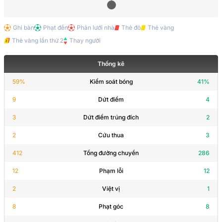
Ghi bàn
Phạt đền
Phản lưới nhà
Thẻ đỏ
Thẻ vàng
Thẻ vàng lần thứ 2
Thay người
Thống kê
59
%
Kiểm soát bóng
41
%
9
Dứt điểm
4
3
Dứt điểm trúng đích
2
2
Cứu thua
3
412
Tổng đường chuyền
286
12
Phạm lỗi
12
2
Việt vị
1
8
Phạt góc
8