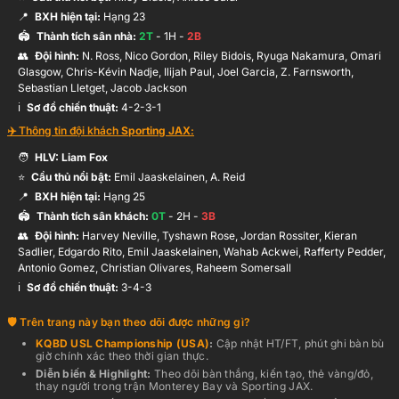
📍
BXH hiện tại:
Hạng
23
🏟️
Thành tích sân nhà:
2
T
-
1
H -
2
B
👥
Đội hình
:
N. Ross, Nico Gordon, Riley Bidois, Ryuga Nakamura, Omari
Glasgow, Chris-Kévin Nadje, Ilijah Paul, Joel Garcia, Z. Farnsworth,
Sebastian Lletget, Jacob Jackson
ℹ️️
Sơ đồ chiến thuật:
4-2-3-1
✈️ Thông tin đội khách
Sporting JAX
:
🧑
HLV:
Liam Fox
⭐
Cầu thủ nổi bật:
Emil Jaaskelainen, A. Reid
📍
BXH hiện tại:
Hạng
25
🏟️
Thành tích sân khách:
0
T
-
2
H -
3
B
👥
Đội hình
:
Harvey Neville, Tyshawn Rose, Jordan Rossiter, Kieran
Sadlier, Edgardo Rito, Emil Jaaskelainen, Wahab Ackwei, Rafferty Pedder,
Antonio Gomez, Christian Olivares, Raheem Somersall
ℹ️️
Sơ đồ chiến thuật:
3-4-3
Trên trang này bạn theo dõi được những gì?
KQBD
USL Championship (USA)
:
Cập nhật HT/FT, phút ghi bàn bù
giờ chính xác theo thời gian thực
.
Diễn biến & Highlight:
Theo dõi bàn thắng, kiến tạo, thẻ vàng/đỏ,
thay người trong trận
Monterey Bay
và
Sporting JAX
.