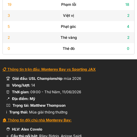
19
Phạm lỗi
18
3
Việt vị
2
5
Phạt góc
4
2
Thẻ vàng
2
0
Thẻ đỏ
0
📋 Thông tin trận đấu:
Monterey Bay
vs
Sporting JAX
🏆
Giải đấu:
USL Championship
mùa
2026
📅
Vòng/lượt:
14
⏰
Thời gian:
09:00
-
Thứ Năm, 11/06/2026
📍
Địa điểm:
Mỹ
🧑‍⚖️
Trọng tài:
Matthew Thompson
ℹ️
Trạng thái:
Mùa giải thông thường
🏠 Thông tin đội chủ nhà
Monterey Bay
:
🧑
HLV:
Alex Covelo
⭐
Cầu thủ nổi bật:
Riley Bidois, Anisse Saidi