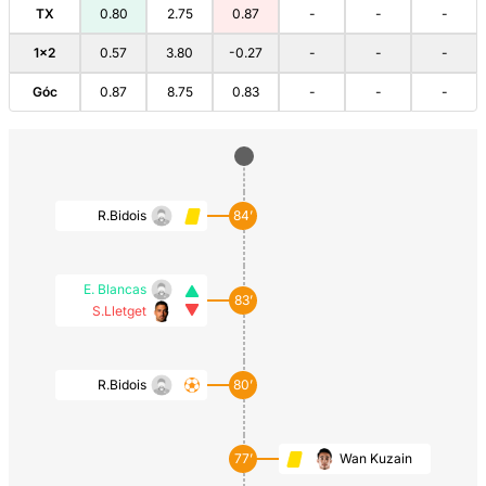
TX
0.80
2.75
0.87
-
-
-
1×2
0.57
3.80
-0.27
-
-
-
Góc
0.87
8.75
0.83
-
-
-
R.Bidois
84’
E. Blancas
83’
S.Lletget
R.Bidois
80’
77’
Wan Kuzain