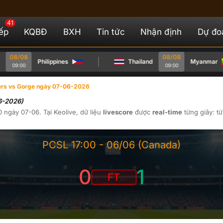
41
iếp
KQBĐ
BXH
Tin tức
Nhận định
Dự đo
08/08
08/08
Philippines
Thailand
Myanmar
09:00
09:00
ders vs Gorge ngày 07-06-2026
06-2026)
0
ngày
07-06
. Tại
Keolive
, dữ liệu
livescore
được
real-time
từng giây: t
PCSL
17:00 -
06/06
(Canada)
0
1
FT