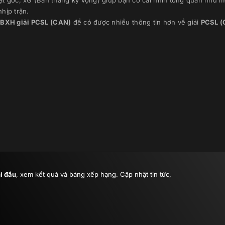
ạt góc, xG (Bàn thắng kỳ vọng) giúp bạn có cái nhìn tổng quan như m
hịp trận.
à
BXH giải
PCSL (CAN)
để có được nhiều thông tin hơn về giải
PCSL (
hi đấu
, xem kết quả và bảng xếp hạng. Cập nhật tin tức,