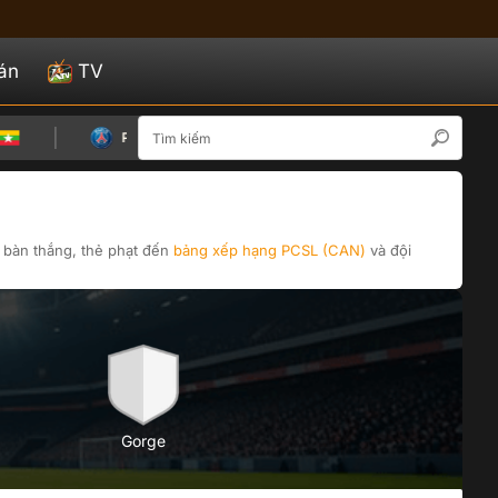
án
TV
12/08
Paris Saint Germain
Aston Villa
15:00
ừ bàn thắng, thẻ phạt đến
bảng xếp hạng
PCSL (CAN)
và đội
Gorge