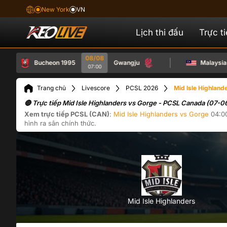
New York
VN
Lịch thi đấu
Trực t
08/08
Bucheon 1995
Gwangju
Malaysia
07:00
Trang chủ
Livescore
PCSL 2026
Mid Isle Highlan
🔴 Trực tiếp Mid Isle Highlanders vs Gorge - PCSL Canada (07-
Xem trực tiếp
PCSL (CAN)
:
Mid Isle Highlanders
vs
Gorge
04:0
hình ra sân chính thức.
Mid Isle Highlanders