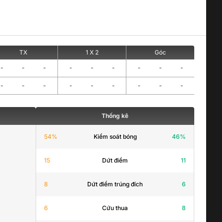
TX
1 X 2
Góc
-
-
-
-
-
-
-
-
-
-
-
-
-
-
-
-
-
-
Thống kê
54
%
Kiểm soát bóng
46
%
15
Dứt điểm
11
8
Dứt điểm trúng đích
6
6
Cứu thua
8