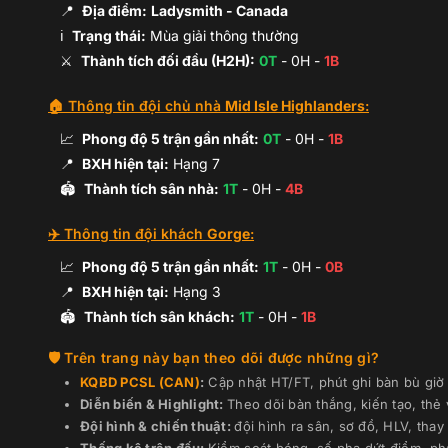
📍
Địa điểm:
Ladysmith
- Canada
ℹ️
Trạng thái:
Mùa giải thông thường
⚔️
Thành tích đối đầu (H2H):
0
T
-
0
H -
1
B
🏠 Thông tin đội chủ nhà
Mid Isle Highlanders
:
📈
Phong độ 5 trận gần nhất:
0
T
-
0
H -
1
B
📍
BXH hiện tại:
Hạng
7
🏟️
Thành tích sân nhà:
1
T
-
0
H -
4
B
✈️ Thông tin đội khách
Gorge
:
📈
Phong độ 5 trận gần nhất:
1
T
-
0
H -
0
B
📍
BXH hiện tại:
Hạng
3
🏟️
Thành tích sân khách:
1
T
-
0
H -
1
B
Trên trang này bạn theo dõi được những gì?
KQBD
PCSL (CAN)
:
Cập nhật HT/FT, phút ghi bàn bù giờ 
Diễn biến & Highlight:
Theo dõi bàn thắng, kiến tạo, thẻ
Đội hình & chiến thuật:
đội hình ra sân, sơ đồ, HLV, thay 