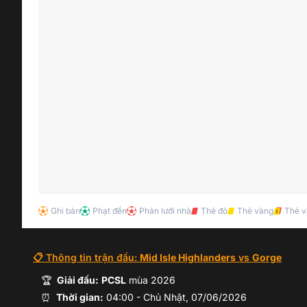
Ghi bàn
Phạt đền
Phản lưới nhà
Thẻ đỏ
Thẻ vàng
Thẻ v
📋 Thông tin trận đấu:
Mid Isle Highlanders
vs
Gorge
🏆
Giải đấu:
PCSL
mùa
2026
⏰
Thời gian:
04:00
-
Chủ Nhật, 07/06/2026