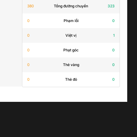
380
Tổng đường chuyền
323
0
Phạm lỗi
0
0
Việt vị
1
0
Phạt góc
0
0
Thẻ vàng
0
0
Thẻ đỏ
0