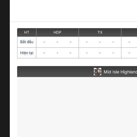
HT
HDP
TX
Bắt đầu
-
-
-
-
-
-
-
Hiện tại
-
-
-
-
-
-
-
Mid Isle Highlan