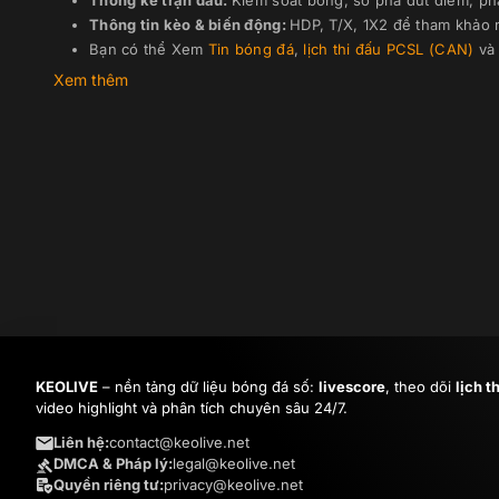
Thống kê trận đấu:
Kiểm soát bóng, số pha dứt điểm, ph
Thông tin kèo & biến động:
HDP, T/X, 1X2 để tham khảo n
Bạn có thể Xem
Tin bóng đá
,
lịch thi đấu
PCSL (CAN)
v
Xem thêm
KEOLIVE
– nền tảng dữ liệu bóng đá số:
livescore
, theo dõi
lịch t
video highlight và phân tích chuyên sâu 24/7.
Liên hệ:
contact@keolive.net
DMCA & Pháp lý:
legal@keolive.net
Quyền riêng tư:
privacy@keolive.net