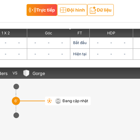
Trực tiếp
Đội hình
Dữ liệu
1 X 2
Góc
FT
HDP
-
-
-
-
-
Bắt đầu
-
-
-
-
-
-
-
-
Hiện tại
-
-
-
ders
Gorge
VS
6’
Đang cập nhật