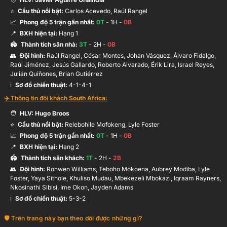
B.Gutiérrez
23’
⭐
Cầu thủ nổi bật:
Carlos Acevedo, Raúl Rangel
📈
Phong độ 5 trận gần nhất:
0
T
-
1
H -
0
B
📍
BXH hiện tại:
Hạng
1
17’
T.Mokoena
🏟️
Thành tích sân nhà:
3
T
-
2
H -
0
B
👥
Đội hình
:
Raúl Rangel, César Montes, Johan Vásquez, Álvaro Fidalgo,
Raúl Jiménez, Jesús Gallardo, Roberto Alvarado, Érik Lira, Israel Reyes,
J.Quiñones
Julián Quiñones, Brian Gutiérrez
9’
Hỗ trợ:
Érik Lira
ℹ️️
Sơ đồ chiến thuật:
4-1-4-1
✈️ Thông tin đội khách
South Africa
:
🧑
HLV:
Hugo Broos
⭐
Cầu thủ nổi bật:
Relebohile Mofokeng, Lyle Foster
📈
Phong độ 5 trận gần nhất:
0
T
-
1
H -
0
B
📍
BXH hiện tại:
Hạng
2
🏟️
Thành tích sân khách:
1
T
-
2
H -
2
B
👥
Đội hình
:
Ronwen Williams, Teboho Mokoena, Aubrey Modiba, Lyle
Foster, Yaya Sithole, Khuliso Mudau, Mbekezeli Mbokazi, Iqraam Rayners,
Nkosinathi Sibisi, Ime Okon, Jayden Adams
ℹ️️
Sơ đồ chiến thuật:
5-3-2
Trên trang này bạn theo dõi được những gì?