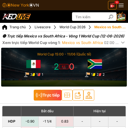
10
New York
VN
Trang chủ
Livescore
World Cup 2026
Mexico vs South Africa ngày 12-06-2026
🔴 Trực tiếp Mexico vs South Africa - Vòng 1 World Cup (12-06-2026)
Xem trực tiếp
World Cup
vòng 1
:
Mexico
vs
South Africa
02:00
ngày
1
Xe
World Cup
15:00 -
11/06
(Quốc tế)
2
0
FT
3
1
1
1
2
2
Trực tiếp
Bắt đầu
Hiện tại
HDP
-0.90
-1 1/4
0.83
-
-
-