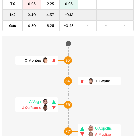
TX
0.95
2.25
0.95
-
-
-
1×2
0.40
4.57
-0.13
-
-
-
Góc
0.80
8.25
-0.98
-
-
-
C.Montes
90’
84’
T.Zwane
A.Vega
79’
J.Quiñones
O.Appollis
77’
A.Modiba