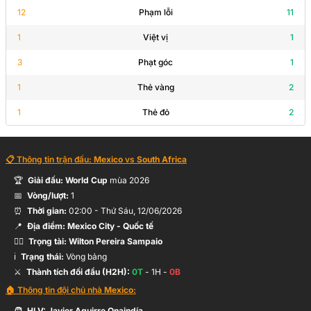
12
Phạm lỗi
11
G.Mora
66’
1
Việt vị
1
Á.Fidalgo
3
Phạt góc
1
L.Chávez
1
Thẻ vàng
2
66’
B.Gutiérrez
1
Thẻ đỏ
2
T.Zwane
61’
📋 Thông tin trận đấu:
Mexico
vs
South Africa
J.Adams
🏆
Giải đấu:
World Cup
mùa
2026
📅
Vòng/lượt:
1
T.Mbatha
⏰
Thời gian:
02:00
-
Thứ Sáu, 12/06/2026
56’
L.Foster
📍
Địa điểm:
Mexico City
- Quốc tế
🧑‍⚖️
Trọng tài:
Wilton Pereira Sampaio
ℹ️
Trạng thái:
Vòng bảng
49’
Y.Sithole
⚔️
Thành tích đối đầu (H2H):
0
T
-
1
H -
0
B
🏠 Thông tin đội chủ nhà
Mexico
:
🧑
HLV:
Javier Aguirre Onaindía