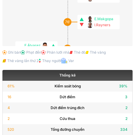
E.Makgopa
76’
I.Rayners
E.Álvarez
76’
Érik Lira
Ghi bàn
Phạt đền
Phản lưới nhà
Thẻ đỏ
Thẻ vàng
Thẻ vàng lần thứ 2
Thay người
Var
A.González
76’
Thống kê
R.Jiménez
61
%
Kiểm soát bóng
39
%
16
Dứt điểm
3
74’
N.Sibisi
4
Dứt điểm trúng đích
2
2
Cứu thua
2
R.Jiménez
67’
Hỗ trợ:
R.Alvarado
520
Tổng đường chuyền
334