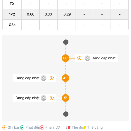
TX
-
-
-
-
-
-
1×2
0.66
3.30
-0.29
-
-
-
Góc
-
-
-
-
-
-
86’
Đang cập nhật
Đang cập nhật
43’
Đang cập nhật
5’
Ghi bàn
Phạt đền
Phản lưới nhà
Thẻ đỏ
Thẻ vàng