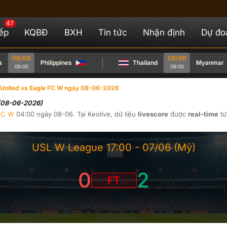
47
iếp
KQBĐ
BXH
Tin tức
Nhận định
Dự đo
08/08
08/08
Philippines
Thailand
Myanmar
09:00
09:00
United vs Eagle FC W ngày 08-06-2026
 (08-06-2026)
FC W
04:00
ngày
08-06
. Tại
Keolive
, dữ liệu
livescore
được
real-time
từ
USL W League
17:00 -
07/06
(Mỹ)
0
2
FT