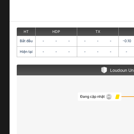
HT
HDP
TX
Bắt đầu
-
-
-
-
-
-
-0.10
Hiện tại
-
-
-
-
-
-
-
Loudoun Un
Đang cập nhật