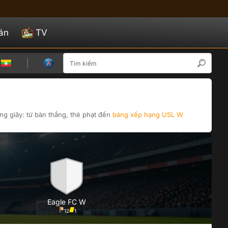
án
TV
12/08
Paris Saint Germain
Aston Villa
15:00
ng giây: từ bàn thắng, thẻ phạt đến
bảng xếp hạng
USL W
Eagle FC W
12
1