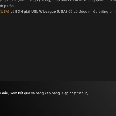
ạt góc, xG (Bàn thắng kỳ vọng) giúp bạn có cái nhìn tổng quan như m
hịp trận.
(USA)
và
BXH giải
USL W League (USA)
để có được nhiều thông tin 
hi đấu
, xem kết quả và bảng xếp hạng. Cập nhật tin tức,