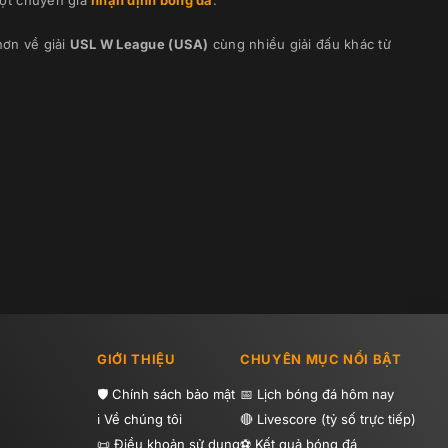
ột chuyên gia
nhận định bóng đá
.
hơn về giải
USL W League (USA)
cùng nhiều giải đấu khác từ
GIỚI THIỆU
CHUYÊN MỤC NỔI BẬT
Chính sách bảo mật
Lịch bóng đá hôm nay
Về chúng tôi
Livescore (tỷ số trực tiếp)
Điều khoản sử dụng
Kết quả bóng đá