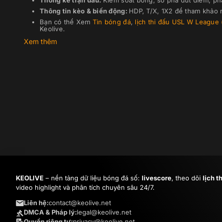
Thống kê trận đấu:
Kiểm soát bóng, số pha dứt điểm, ph
Thông tin kèo & biến động:
HDP, T/X, 1X2 để tham khảo n
Bạn có thể Xem
Tin bóng đá
,
lịch thi đấu
USL W League 
Keolive.
Xem thêm
KEOLIVE
– nền tảng dữ liệu bóng đá số:
livescore
, theo dõi
lịch t
video highlight và phân tích chuyên sâu 24/7.
Liên hệ:
contact@keolive.net
DMCA & Pháp lý:
legal@keolive.net
Quyền riêng tư:
privacy@keolive.net