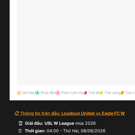
Ghi bàn
Phạt đền
Phản lưới nhà
Thẻ đỏ
Thẻ vàng
Thẻ v
📋 Thông tin trận đấu:
Loudoun United
vs
Eagle FC W
🏆
Giải đấu:
USL W League
mùa
2026
⏰
Thời gian:
04:00
-
Thứ Hai, 08/06/2026