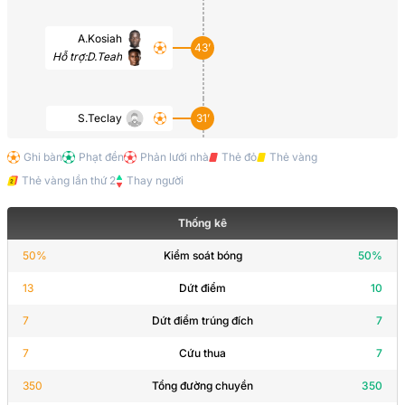
A.Kosiah
43’
Hỗ trợ:
D.Teah
S.Teclay
31’
Ghi bàn
Phạt đền
Phản lưới nhà
Thẻ đỏ
Thẻ vàng
Thẻ vàng lần thứ 2
Thay người
Thống kê
50
%
Kiểm soát bóng
50
%
13
Dứt điểm
10
7
Dứt điểm trúng đích
7
7
Cứu thua
7
350
Tổng đường chuyền
350