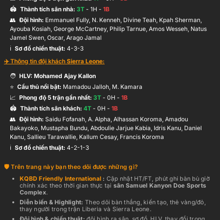
🏟️
Thành tích sân nhà:
3
T
-
1
H -
1
B
👥
Đội hình
:
Emmanuel Fully, N. Kenneh, Divine Teah, Kpah Sherman,
Ayouba Kosiah, George McCartney, Philip Tarnue, Amos Wesseh, Natus
Jamel Swen, Oscar, Arago Jamal
ℹ️️
Sơ đồ chiến thuật:
4-3-3
✈️ Thông tin đội khách
Sierra Leone
:
🧑
HLV:
Mohamed Ajay Kallon
⭐
Cầu thủ nổi bật:
Mamadou Jalloh, M. Kamara
📈
Phong độ 5 trận gần nhất:
3
T
-
0
H -
1
B
🏟️
Thành tích sân khách:
4
T
-
0
H -
1
B
👥
Đội hình
:
Saidu Fofanah, A. Alpha, Alhassan Koroma, Amadou
Bakayoko, Mustapha Bundu, Abdoulie Jarjue Kabia, Idris Kanu, Daniel
Kanu, Sallieu Tarawallie, Kallum Cesay, Francis Koroma
ℹ️️
Sơ đồ chiến thuật:
4-2-1-3
Trên trang này bạn theo dõi được những gì?
KQBD
Friendly International
:
Cập nhật HT/FT, phút ghi bàn bù giờ
chính xác theo thời gian thực
tại
sân
Samuel Kanyon Doe Sports
Complex
.
Diễn biến & Highlight:
Theo dõi bàn thắng, kiến tạo, thẻ vàng/đỏ,
thay người trong trận
Liberia
và
Sierra Leone
.
Đội hình & chiến thuật:
đội hình ra sân, sơ đồ, HLV, thay đổi trong