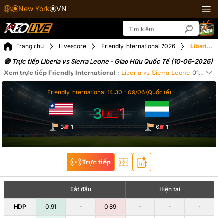
New York
VN
Trang chủ
Livescore
Friendly International 2026
Liberia vs Sierra Leone ngày 10-06-2026
🔴 Trực tiếp Liberia vs Sierra Leone - Giao Hữu Quốc Tế (10-06-2026)
Xem trực tiếp
Friendly International
:
Liberia
vs
Sierra Leone
01:30
ng
Xe
Friendly International
14:30 -
09/06
(Quốc tế)
3
1
FT
3
1
6
1
Trực tiếp
Bắt đầu
Hiện tại
HDP
0.91
-
0.89
-
-
-