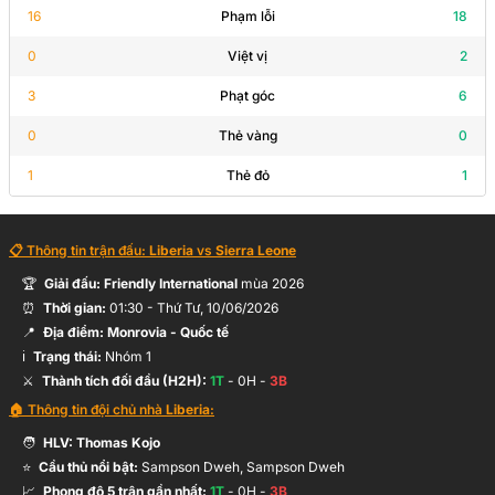
16
Phạm lỗi
18
0
Việt vị
2
3
Phạt góc
6
0
Thẻ vàng
0
1
Thẻ đỏ
1
📋 Thông tin trận đấu:
Liberia
vs
Sierra Leone
🏆
Giải đấu:
Friendly International
mùa
2026
⏰
Thời gian:
01:30
-
Thứ Tư, 10/06/2026
📍
Địa điểm:
Monrovia
- Quốc tế
ℹ️
Trạng thái:
Nhóm 1
⚔️
Thành tích đối đầu (H2H):
1
T
-
0
H -
3
B
🏠 Thông tin đội chủ nhà
Liberia
:
🧑
HLV:
Thomas Kojo
⭐
Cầu thủ nổi bật:
Sampson Dweh, Sampson Dweh
📈
Phong độ 5 trận gần nhất:
1
T
-
0
H -
3
B