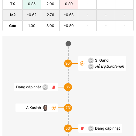
TX
0.85
2.00
0.89
-
-
-
1×2
-0.62
2.76
-0.63
-
-
-
Góc
1.00
8.00
-0.80
-
-
-
S. Gandi
90’
Hỗ trợ:
S.Fofanah
Đang cập nhật
85’
A.Kosiah
73’
53’
Đang cập nhật