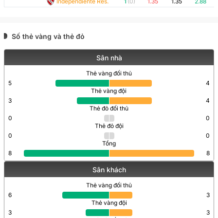
Independiente Res.
1
(
0
)
1.35
1.35
2.88
Số thẻ vàng và thẻ đỏ
Sân nhà
Thẻ vàng đối thủ
5
4
Thẻ vàng đội
3
4
Thẻ đỏ đối thủ
0
0
Thẻ đỏ đội
0
0
Tổng
8
8
Sân khách
Thẻ vàng đối thủ
6
3
Thẻ vàng đội
3
3