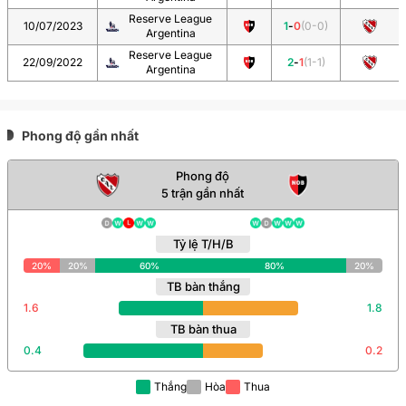
Reserve League
10/07/2023
1
-
0
(
0
-
0
)
Argentina
Reserve League
22/09/2022
2
-
1
(
1
-
1
)
Argentina
Phong độ gần nhất
Phong độ
5 trận gần nhất
Tỷ lệ T/H/B
20
%
20
%
60
%
80
%
20
%
TB bàn thắng
1.6
1.8
TB bàn thua
0.4
0.2
Thắng
Hòa
Thua