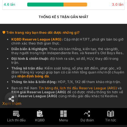
4.6 lần
3.0 lần
THỐNG KÊ 5 TRẬN GẦN NHẤT
Trên trang này bạn theo dõi được những gì?
KQBD
Reserve League (ARG)
:
Cập nhật HT/FT, phút ghi bàn bù giờ
chính xác theo thời gian thực
.
Diễn biến & Highlight:
Theo dõi bàn thắng, kiến tạo, thẻ vàng/đỏ,
thay người trong trận
Independiente Res.
và
Newell's Old Boys Res.
.
Đội hình & chiến thuật:
đội hình ra sân, sơ đồ, HLV, thay đổi trong
trận.
Thống kê trận đấu:
Kiểm soát bóng, số pha dứt điểm, phạt góc, xG
(Bàn thắng kỳ vọng) giúp bạn có cái nhìn tổng quan như một chuyên
gia
nhận định bóng đá
.
Thông tin kèo & biến động:
HDP, T/X, 1X2 để tham khảo nhịp trận.
Bạn có thể Xem
Tin bóng đá
,
lịch thi đấu
Reserve League (ARG)
và
BXH giải
Reserve League (ARG)
để có được nhiều thông tin hơn về
giải
Reserve League (ARG)
cùng nhiều giải đấu khác từ Keolive.
Xem thêm
Giải thích nhanh kèo & chỉ số (đọc 10 giây là hiểu)
HDP (Kèo Chấp):
Mức chấp giữa
Independiente Res.
và
Newell's
Old Boys Res.
dựa trên phong độ hiện tại (ví dụ -1/4, -1/2…).
T/X (Tài Xỉu):
Tổng bàn thắng kỳ vọng của cả trận đấu
.
Lịch thi đấu
KQBĐ
Menu
Dự đoán
Tin tức
1X2:
1 (chủ nhà thắng) – X (hòa) – 2 (khách thắng).