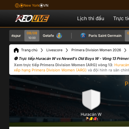
New York
VN
Lịch thi đấu
Trực t
08/08
08/08
Hotspur
Getafe
Paris Saint Germain
10:00
11:00
Trang chủ
Livescore
Primera Division Women 2026
🔴 Trực tiếp Huracán W vs Newell's Old Boys W - Vòng 13 Prim
Xem trực tiếp
Primera Division Women (ARG)
vòng 13
:
Huracá
xếp hạng
Primera Division Women (ARG)
và đội hình ra sân chín
P
Huracán W
1
1
1