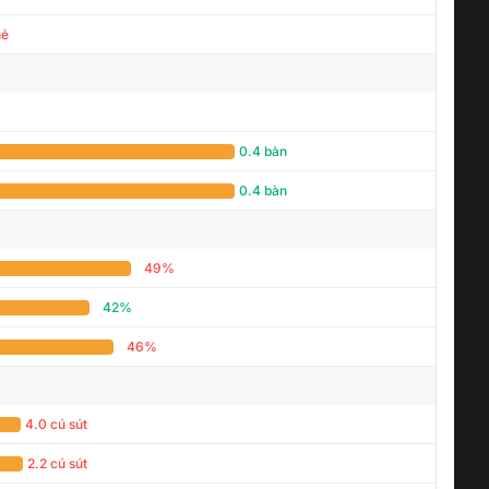
hẻ
0.4 bàn
0.4 bàn
49%
42%
46%
4.0 cú sút
2.2 cú sút