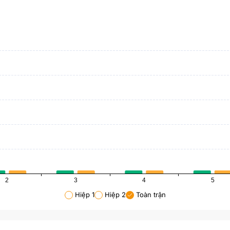
Hiệp 1
Hiệp 2
Toàn trận