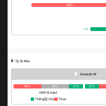
60
%
1.4
Tỷ lệ Kèo
Huracán W
40
%
40
%
20
%
20
%
HDP (
5
trận)
Thắng
Hòa
Thua