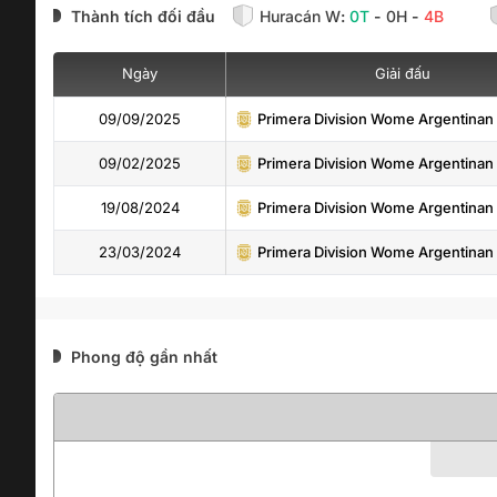
Thành tích đối đầu
Huracán W
:
0
T
-
0
H
-
4
B
Ngày
Giải đấu
09/09/2025
Primera Division Wome Argentinan
09/02/2025
Primera Division Wome Argentinan
19/08/2024
Primera Division Wome Argentinan
23/03/2024
Primera Division Wome Argentinan
Phong độ gần nhất