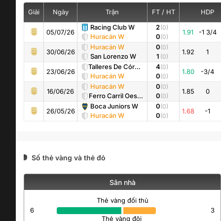
Giải
Ngày
Trận
FT / HT
HDP
Racing Club W
2
(
0
)
05/07/26
1.91
-1 3/4
Huracán W
0
(
0
)
Huracán W
0
(
0
)
30/06/26
1.92
1
San Lorenzo W
1
(
0
)
Talleres De Córdoba W
4
(
0
)
23/06/26
1.80
-3/4
Huracán W
0
(
0
)
Huracán W
0
(
0
)
16/06/26
1.85
0
Ferro Carril Oeste W
0
(
0
)
Boca Juniors W
0
(
0
)
26/05/26
1.68
-1
Huracán W
0
(
0
)
Số thẻ vàng và thẻ đỏ
Sân nhà
Thẻ vàng đối thủ
6
3
Thẻ vàng đội