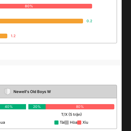
80
%
0.2
1.2
Newell's Old Boys W
40
%
20
%
80
%
T/X (
5
trận)
hua
Tài
Hòa
Xỉu