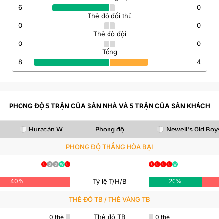
6
0
Thẻ đỏ đối thủ
0
0
Thẻ đỏ đội
0
0
Tổng
8
4
PHONG ĐỘ 5 TRẬN CỦA SÂN NHÀ VÀ 5 TRẬN CỦA SÂN KHÁCH
Huracán W
Phong độ
Newell's Old Boy
PHONG ĐỘ THẮNG HÒA BẠI
40
%
Tỷ lệ T/H/B
20
%
0
%
THẺ ĐỎ TB / THẺ VÀNG TB
Thẻ đỏ TB
0 thẻ
0 thẻ