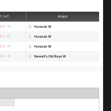
T / HT
Khách
0
(
0
-
0
)
Huracán W
0
(
1
-
0
)
Huracán W
0
(
2
-
0
)
Huracán W
1
(
0
-
0
)
Newell's Old Boys W