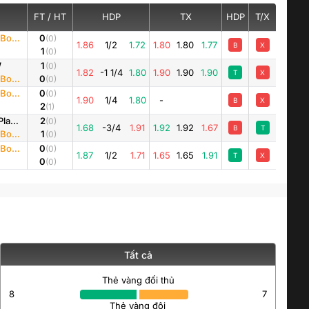
FT / HT
HDP
TX
HDP
T/X
Newell's Old Boys W
0
(
0
)
1.86
1/2
1.72
1.80
1.80
1.77
B
X
1
(
0
)
W
1
(
0
)
1.82
-1 1/4
1.80
1.90
1.90
1.90
T
X
Newell's Old Boys W
0
(
0
)
Newell's Old Boys W
0
(
0
)
1.90
1/4
1.80
-
B
X
2
(
1
)
Gimnasia La Plata W
2
(
0
)
1.68
-3/4
1.91
1.92
1.92
1.67
B
T
Newell's Old Boys W
1
(
0
)
Newell's Old Boys W
0
(
0
)
1.87
1/2
1.71
1.65
1.65
1.91
T
X
0
(
0
)
Tất cả
Thẻ vàng đối thủ
8
7
Thẻ vàng đội