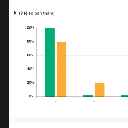
Tỷ lệ số bàn thắng