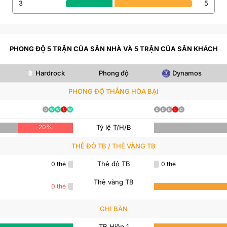
3
5
PHONG ĐỘ 5 TRẬN CỦA SÂN NHÀ VÀ 5 TRẬN CỦA SÂN KHÁCH
Hardrock
Phong độ
Dynamos
PHONG ĐỘ THẮNG HÒA BẠI
20
%
Tỷ lệ T/H/B
0
%
THẺ ĐỎ TB / THẺ VÀNG TB
Thẻ đỏ TB
0 thẻ
0 thẻ
Thẻ vàng TB
0 thẻ
GHI BÀN
TB Hiệp 1