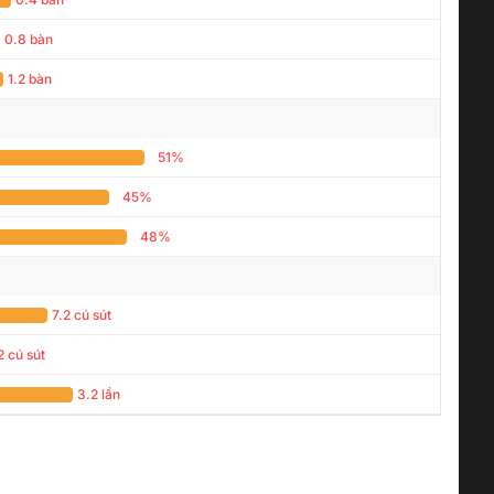
0.8 bàn
1.2 bàn
51%
45%
48%
7.2 cú sút
2 cú sút
3.2 lần