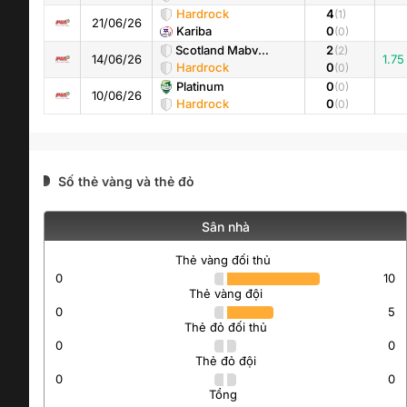
Hardrock
4
(
1
)
21/06/26
Kariba
0
(
0
)
Scotland Mabvuku
2
(
2
)
14/06/26
1.75
Hardrock
0
(
0
)
Platinum
0
(
0
)
10/06/26
Hardrock
0
(
0
)
Số thẻ vàng và thẻ đỏ
Sân nhà
Thẻ vàng đối thủ
0
10
Thẻ vàng đội
0
5
Thẻ đỏ đối thủ
0
0
Thẻ đỏ đội
0
0
Tổng