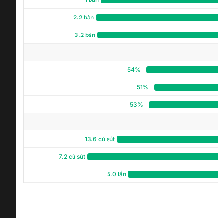
2.2 bàn
3.2 bàn
54%
51%
53%
13.6 cú sút
7.2 cú sút
5.0 lần