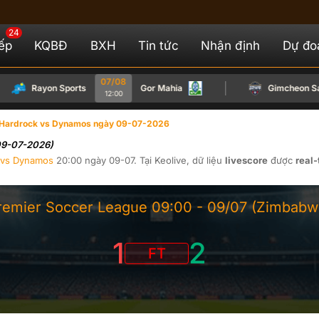
24
iếp
KQBĐ
BXH
Tin tức
Nhận định
Dự đo
07/08
Rayon Sports
Gor Mahia
Gimcheon Sangm
12:00
Hardrock vs Dynamos ngày 09-07-2026
09-07-2026)
vs
Dynamos
20:00
ngày
09-07
. Tại
Keolive
, dữ liệu
livescore
được
real
remier Soccer League
09:00 -
09/07
(Zimbabw
1
2
FT