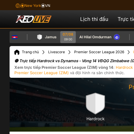
New York
VN
Lịch thi đấu
Trực t
07/08
Jamus
Al Hilal Omdurman
09:00
Trang chủ
Livescore
Premier Soccer League 2026
🔴 Trực tiếp Hardrock vs Dynamos - Vòng 14 VĐQG Zimbabwe (
Xem trực tiếp
Premier Soccer League (ZIM)
vòng 14
:
Hardrock
Premier Soccer League (ZIM)
và đội hình ra sân chính thức.
P
Hardrock