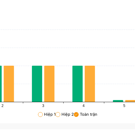
Hiệp 1
Hiệp 2
Toàn trận