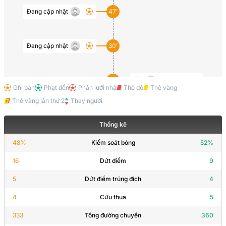
Đang cập nhật
47’
Đang cập nhật
30’
17’
Đang cập nhật
Ghi bàn
Phạt đền
Phản lưới nhà
Thẻ đỏ
Thẻ vàng
Thẻ vàng lần thứ 2
Thay người
Thống kê
48
%
Kiểm soát bóng
52
%
16
Dứt điểm
9
5
Dứt điểm trúng đích
4
4
Cứu thua
5
333
Tổng đường chuyền
360