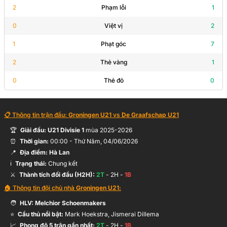
2
Phạm lỗi
1
0
Việt vị
2
1
Phạt góc
7
2
Thẻ vàng
1
0
Thẻ đỏ
0
📋 Thông tin trận đấu:
Groningen U21
vs
De Graafschap U21
🏆
Giải đấu:
U21 Divisie 1
mùa
2025-2026
⏰
Thời gian:
00:00
-
Thứ Năm, 04/06/2026
📍
Địa điểm:
Hà Lan
ℹ️
Trạng thái:
Chung kết
⚔️
Thành tích đối đầu (H2H):
2
T
-
2
H -
1
B
🏠 Thông tin đội chủ nhà
Groningen U21
:
🧑
HLV:
Melchior Schoenmakers
⭐
Cầu thủ nổi bật:
Mark Hoekstra, Jismerai Dillema
📈
Phong độ 5 trận gần nhất:
2
T
-
2
H -
1
B