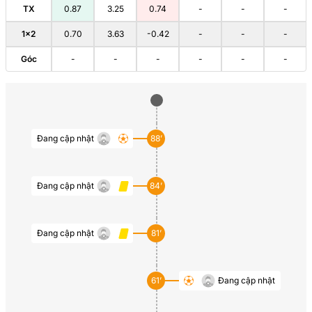
TX
0.87
3.25
0.74
-
-
-
1×2
0.70
3.63
-0.42
-
-
-
Góc
-
-
-
-
-
-
Đang cập nhật
88’
Đang cập nhật
84’
Đang cập nhật
81’
61’
Đang cập nhật