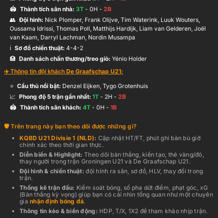
🏟️
Thành tích sân nhà:
3
T
-
0
H -
2
B
👥
Đội hình
:
Nick Plomper, Frank Olijve, Tim Waterink, Luuk Wouters,
Oussama Idrissi, Thomas Poll, Matthijs Hardijk, Liam van Gelderen, Joël
van Kaam, Darryl Lachman, Nordin Musampa
ℹ️️
Sơ đồ chiến thuật:
4-4-2
🏥
Danh sách chấn thương/treo giò:
Yénio Holder
✈️ Thông tin đội khách
De Graafschap U21
:
⭐
Cầu thủ nổi bật:
Denzel Eijken, Tygo Grotenhuis
📈
Phong độ 5 trận gần nhất:
1
T
-
2
H -
2
B
🏟️
Thành tích sân khách:
4
T
-
0
H -
1
B
Trên trang này bạn theo dõi được những gì?
KQBD
U21 Divisie 1 (NLD)
:
Cập nhật HT/FT, phút ghi bàn bù giờ
chính xác theo thời gian thực
.
Diễn biến & Highlight:
Theo dõi bàn thắng, kiến tạo, thẻ vàng/đỏ,
thay người trong trận
Groningen U21
và
De Graafschap U21
.
Đội hình & chiến thuật:
đội hình ra sân, sơ đồ, HLV, thay đổi trong
trận.
Thống kê trận đấu:
Kiểm soát bóng, số pha dứt điểm, phạt góc, xG
(Bàn thắng kỳ vọng) giúp bạn có cái nhìn tổng quan như một chuyên
gia
nhận định bóng đá
.
Thông tin kèo & biến động:
HDP, T/X, 1X2 để tham khảo nhịp trận.