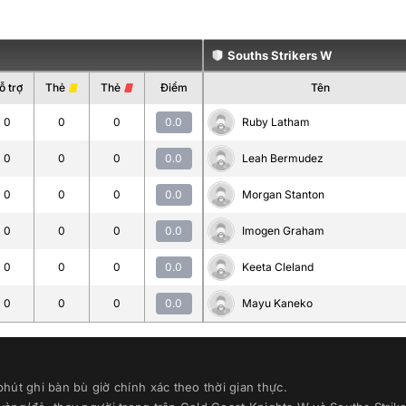
Souths Strikers W
ỗ trợ
Thẻ
Thẻ
Điểm
Tên
0
0
0
0.0
Ruby Latham
0
0
0
0.0
Leah Bermudez
0
0
0
0.0
Morgan Stanton
0
0
0
0.0
Imogen Graham
0
0
0
0.0
Keeta Cleland
0
0
0
0.0
Mayu Kaneko
hút ghi bàn bù giờ chính xác theo thời gian thực
.