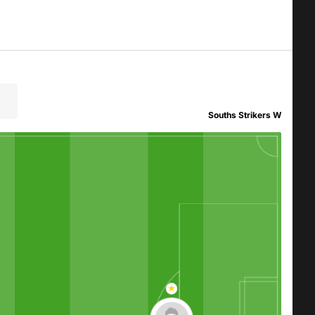
Souths Strikers W