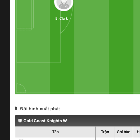
E. Clark
Đội hình xuất phát
Gold Coast Knights W
Tên
Trận
Ghi bàn
H