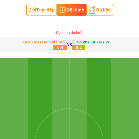
Trực tiếp
Đội hình
Dữ liệu
Đội hình dự kiến
Gold Coast Knights W
Souths Strikers W
VS
6.4
6.2