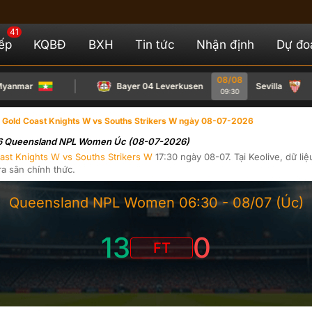
41
iếp
KQBĐ
BXH
Tin tức
Nhận định
Dự đo
08/08
ar
Bayer 04 Leverkusen
Sevilla
09:30
Gold Coast Knights W vs Souths Strikers W ngày 08-07-2026
g 16 Queensland NPL Women Úc (08-07-2026)
ast Knights W
vs
Souths Strikers W
17:30
ngày
08-07
. Tại
Keolive
, dữ liệ
ra sân chính thức.
Queensland NPL Women
06:30 -
08/07
(Úc)
13
0
FT