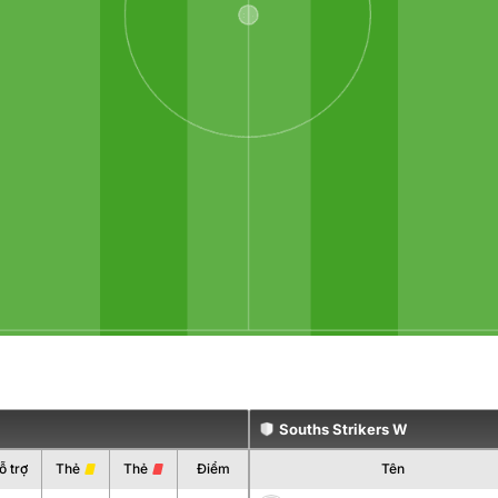
Souths Strikers W
ỗ trợ
Thẻ
Thẻ
Điểm
Tên