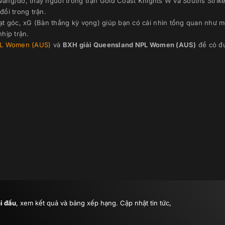
 vàng/đỏ, thay người trong trận
Gold Coast Knights W
và
Souths Strik
đổi trong trận.
ạt góc, xG (Bàn thắng kỳ vọng) giúp bạn có cái nhìn tổng quan như m
hịp trận.
PL Women (AUS)
và
BXH giải
Queensland NPL Women (AUS)
để có đư
hi đấu
, xem kết quả và bảng xếp hạng. Cập nhật tin tức,