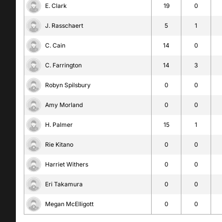
E. Clark
19
0
J. Rasschaert
5
1
C. Cain
14
0
C. Farrington
14
3
Robyn Spilsbury
0
0
Amy Morland
0
0
H. Palmer
15
1
Rie Kitano
0
0
Harriet Withers
0
0
Eri Takamura
0
0
Megan McElligott
0
0