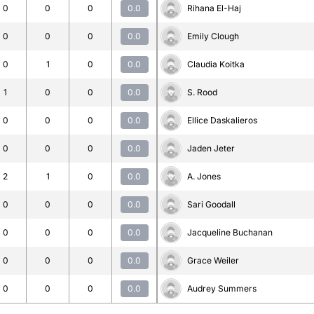
0
0
0
0.0
Rihana El-Haj
0
0
0
0.0
Emily Clough
0
1
0
0.0
Claudia Koitka
1
0
0
0.0
S. Rood
0
0
0
0.0
Ellice Daskalieros
0
0
0
0.0
Jaden Jeter
2
1
0
0.0
A. Jones
0
0
0
0.0
Sari Goodall
0
0
0
0.0
Jacqueline Buchanan
0
0
0
0.0
Grace Weiler
0
0
0
0.0
Audrey Summers