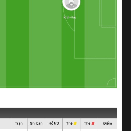
R.El-Haj
Trận
Ghi bàn
Hỗ trợ
Thẻ
Thẻ
Điểm