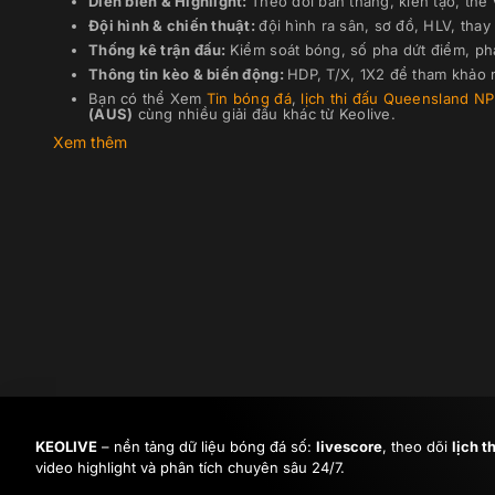
Diễn biến & Highlight:
Theo dõi bàn thắng, kiến tạo, thẻ
Đội hình & chiến thuật:
đội hình ra sân, sơ đồ, HLV, thay 
Thống kê trận đấu:
Kiểm soát bóng, số pha dứt điểm, ph
Thông tin kèo & biến động:
HDP, T/X, 1X2 để tham khảo n
Bạn có thể Xem
Tin bóng đá
,
lịch thi đấu
Queensland N
(AUS)
cùng nhiều giải đấu khác từ Keolive.
Xem thêm
KEOLIVE
– nền tảng dữ liệu bóng đá số:
livescore
, theo dõi
lịch t
video highlight và phân tích chuyên sâu 24/7.