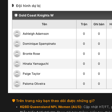
Đội hình dự bị
Gold Coast Knights W
Tên
Trận
Ghi bàn
H
Ashleigh Adamson
0
0
Dominique Spampinato
0
0
Bronte Rose
0
0
Hinata Yamaguchi
0
0
Paige Taylor
0
0
Paloma Oliveira
0
0
Trên trang này bạn theo dõi được những gì?
KQBD
Queensland NPL Women (AUS)
:
Cập nhật HT/FT, p