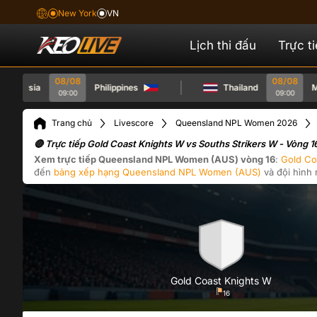
New York
VN
Lịch thi đấu
Trực t
08/08
08/08
ysia
Philippines
Thailand
Myanm
09:00
09:00
Trang chủ
Livescore
Queensland NPL Women 2026
🔴 Trực tiếp Gold Coast Knights W vs Souths Strikers W - Vòn
Xem trực tiếp
Queensland NPL Women (AUS)
vòng 16
:
Gold Co
đến
bảng xếp hạng
Queensland NPL Women (AUS)
và đội hình 
Gold Coast Knights W
16