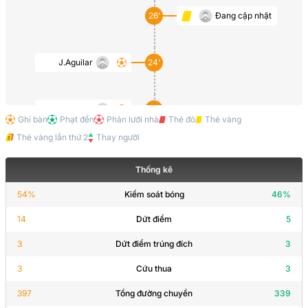
26’
Đang cập nhật
J.Aguilar
24’
Alan Gaona
18’
Ghi bàn
Phạt đền
Phản lưới nhà
Thẻ đỏ
Thẻ vàng
Thẻ vàng lần thứ 2
Thay người
Thống kê
54
%
Kiểm soát bóng
46
%
14
Dứt điểm
5
3
Dứt điểm trúng đích
3
3
Cứu thua
3
397
Tổng đường chuyền
339