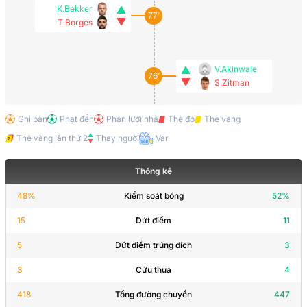
K.Bekker
77’
T.Borges
V.Akinwale
76’
S.Zitman
Ghi bàn
Phạt đền
Phản lưới nhà
Thẻ đỏ
Thẻ vàng
A.Aromatario
72’
Thẻ vàng lần thứ 2
Thay người
Var
Thống kê
69’
T.Ciccarelli
48
%
Kiểm soát bóng
52
%
15
Dứt điểm
11
J.Bahamboula
65’
M.Arilla
5
Dứt điểm trúng đích
3
3
Cứu thua
4
N.Jensen
65’
418
Tổng đường chuyền
447
A.Sadek