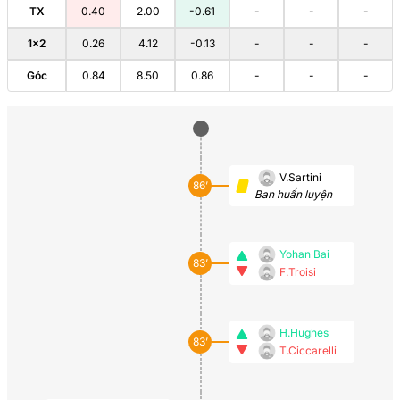
TX
0.40
2.00
-0.61
-
-
-
1×2
0.26
4.12
-0.13
-
-
-
Góc
0.84
8.50
0.86
-
-
-
V.Sartini
86’
Ban huấn luyện
Yohan Bai
83’
F.Troisi
H.Hughes
83’
T.Ciccarelli