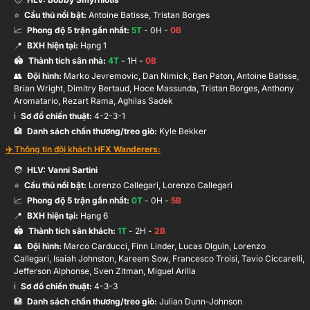
⭐
Cầu thủ nổi bật:
Antoine Batisse, Tristan Borges
📈
Phong độ 5 trận gần nhất:
5
T
-
0
H -
0
B
I.Johnston
51’
📍
BXH hiện tại:
Hạng
1
Bàn thắng đã bị hủy
🏟️
Thành tích sân nhà:
4
T
-
1
H -
0
B
👥
Đội hình
:
Marko Jevremovic, Dan Nimick, Ben Paton, Antoine Batisse,
Brian Wright, Dimitry Bertaud, Hoce Massunda, Tristan Borges, Anthony
M.Bourgeois
Aromatario, Rezart Rama, Aghilas Sadek
46’
M.Jevremovic
ℹ️️
Sơ đồ chiến thuật:
4-2-3-1
🏥
Danh sách chấn thương/treo giò:
Kyle Bekker
✈️ Thông tin đội khách
HFX Wanderers
:
🧑
HLV:
Vanni Sartini
⭐
Cầu thủ nổi bật:
Lorenzo Callegari, Lorenzo Callegari
📈
Phong độ 5 trận gần nhất:
0
T
-
0
H -
5
B
📍
BXH hiện tại:
Hạng
6
🏟️
Thành tích sân khách:
1
T
-
2
H -
2
B
👥
Đội hình
:
Marco Carducci, Finn Linder, Lucas Olguin, Lorenzo
Callegari, Isaiah Johnston, Kareem Sow, Francesco Troisi, Tavio Ciccarelli,
Jefferson Alphonse, Sven Zitman, Miguel Arilla
ℹ️️
Sơ đồ chiến thuật:
4-3-3
🏥
Danh sách chấn thương/treo giò:
Julian Dunn-Johnson