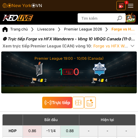
3
New York
VN
Trang chủ
Livescore
Premier League 2026
Forge vs HFX Wanderers ngày 11-06-2026
🔴 Trực tiếp Forge vs HFX Wanderers - Vòng 10 VĐQG Canada (11-06-
2026)
Xem trực tiếp
Premier League (CAN)
vòng 10
:
Forge
vs
HFX Wanderers
Xe
Premier League
19:00 -
10/06
(Canada)
1
0
FT
4
2
4
4
Trực tiếp
Bắt đầu
Hiện tại
HDP
0.86
-1 1/4
0.88
-
-
-