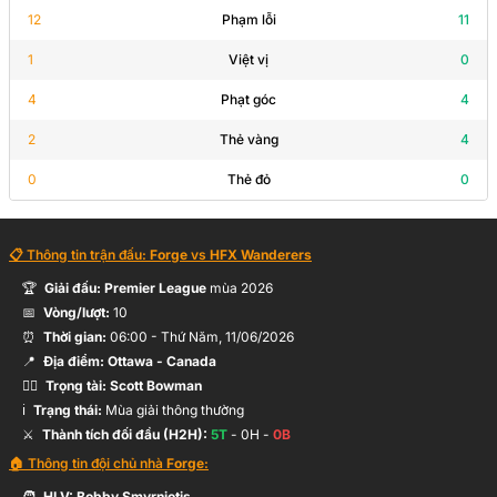
12
Phạm lỗi
11
M.Filion
1
Việt vị
0
64’
B.Wright
4
Phạt góc
4
2
Thẻ vàng
4
N.Ampomah
64’
H.Massunda
0
Thẻ đỏ
0
64’
J.Alphonse
📋 Thông tin trận đấu:
Forge
vs
HFX Wanderers
🏆
Giải đấu:
Premier League
mùa
2026
📅
Vòng/lượt:
10
B.Wright
58’
⏰
Thời gian:
06:00
-
Thứ Năm, 11/06/2026
📍
Địa điểm:
Ottawa
- Canada
🧑‍⚖️
Trọng tài:
Scott Bowman
B.Wright
57’
ℹ️
Trạng thái:
Mùa giải thông thường
⚔️
Thành tích đối đầu (H2H):
5
T
-
0
H -
0
B
🏠 Thông tin đội chủ nhà
Forge
:
53’
I.Johnston
🧑
HLV:
Bobby Smyrniotis