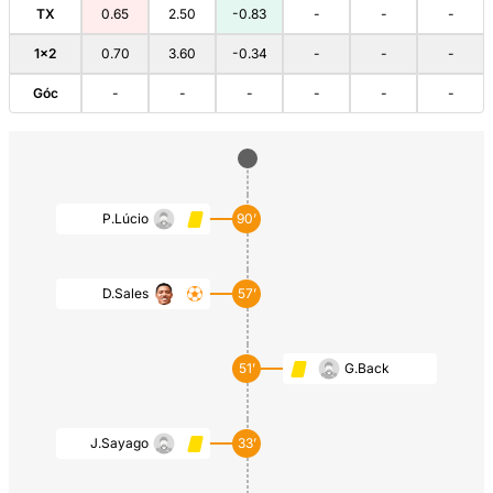
TX
0.65
2.50
-0.83
-
-
-
1×2
0.70
3.60
-0.34
-
-
-
Góc
-
-
-
-
-
-
P.Lúcio
90’
D.Sales
57’
51’
G.Back
J.Sayago
33’