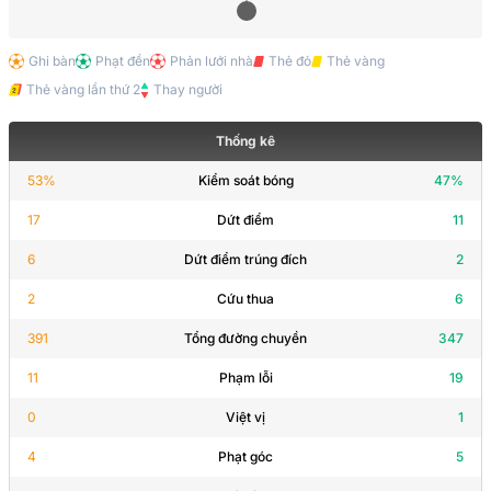
Ghi bàn
Phạt đền
Phản lưới nhà
Thẻ đỏ
Thẻ vàng
Thẻ vàng lần thứ 2
Thay người
Thống kê
53
%
Kiểm soát bóng
47
%
17
Dứt điểm
11
6
Dứt điểm trúng đích
2
2
Cứu thua
6
391
Tổng đường chuyền
347
11
Phạm lỗi
19
0
Việt vị
1
4
Phạt góc
5