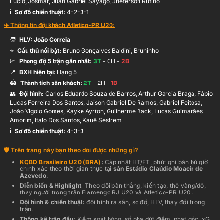
Lúcio, Josmar, Juan Gabriel Sayago, Jheferson Rufino
ℹ️️
Sơ đồ chiến thuật:
4-2-3-1
✈️ Thông tin đội khách
Atletico-PR U20
:
🧑
HLV:
João Correia
⭐
Cầu thủ nổi bật:
Bruno Gonçalves Baldini, Bruninho
📈
Phong độ 5 trận gần nhất:
3
T
-
0
H -
2
B
📍
BXH hiện tại:
Hạng
5
🏟️
Thành tích sân khách:
2
T
-
2
H -
1
B
👥
Đội hình
:
Carlos Eduardo Souza de Barros, Arthur Garcia Braga, Fábio
Lucas Ferreira Dos Santos, Jaison Gabriel De Ramos, Gabriel Feitosa,
João Vigolo Gomes, Kayke Ayrton, Guilherme Back, Lucas Guimarães
Amorim, Italo Dos Santos, Kauê Sestrem
ℹ️️
Sơ đồ chiến thuật:
4-3-3
Trên trang này bạn theo dõi được những gì?
KQBD
Brasileiro U20 (BRA)
:
Cập nhật HT/FT, phút ghi bàn bù giờ
chính xác theo thời gian thực
tại
sân
Estádio Claúdio Moacir de
Azevedo
.
Diễn biến & Highlight:
Theo dõi bàn thắng, kiến tạo, thẻ vàng/đỏ,
thay người trong trận
Flamengo RJ U20
và
Atletico-PR U20
.
Đội hình & chiến thuật:
đội hình ra sân, sơ đồ, HLV, thay đổi trong
trận.
Thống kê trận đấu:
Kiểm soát bóng, số pha dứt điểm, phạt góc, xG