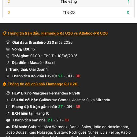
2
Thẻ vàng
1
0
Thẻ đỏ
0
📋 Thông tin trận đấu:
Flamengo RJ U20
vs
Atletico-PR U20
🏆
Giải đấu:
Brasileiro U20
mùa
2026
📅
Vòng/lượt:
15
⏰
Thời gian:
01:00
-
Thứ Tư, 10/06/2026
📍
Địa điểm:
Macaé
- Brazil
ℹ️
Trạng thái:
Giai đoạn 1
⚔️
Thành tích đối đầu (H2H):
2
T
-
0
H -
3
B
🏠 Thông tin đội chủ nhà
Flamengo RJ U20
:
🧑
HLV:
Bruno Marques Fernandes Pivetti
⭐
Cầu thủ nổi bật:
Guilherme Gomes, Josmar Silva Miranda
📈
Phong độ 5 trận gần nhất:
2
T
-
0
H -
3
B
📍
BXH hiện tại:
Hạng
10
🏟️
Thành tích sân nhà:
2
T
-
2
H -
1
B
👥
Đội hình
:
Gabriel Laizo Werneck, Daniel Sales, João do Nascimento,
João Souza, Kaio Nóbrega, Gustavo Rodrigues Nunes, Luiz Felipe, Pablo